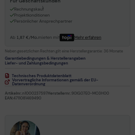
Für Geschäftskunden
1
Rechnungskauf
Projektkonditionen
Persönlicher Ansprechpartner
Ab
1,87 €/Mo.
mieten mit
Mehr erfahren
Neben gesetzlichen Rechten gilt eine Herstellergarantie:
36 Monate
Garantiebedingungen & Herstellerangaben
Liefer- und Zahlungsbedingungen
Technisches Produktdatenblatt
Vorvertragliche Informationen gemäß der EU-
Datenverordnung
Artikelnr.:
n1000237597
Herstellernr.:
90IG07E0-MO3H00
EAN:
4711081469490