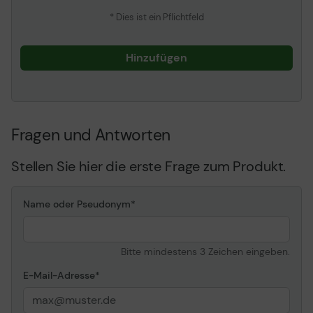
Antenne
* Dies ist ein Pflichtfeld
Antennen-Design:
Intern & extern
Hinzufügen
Anzahl der Antennen:
2
Entfernbare Antennen:
Ja
Design
Fragen und Antworten
Produktfarbe:
Schwarz
LED-Anzeigen:
LAN, LTE, WAN, WLAN
Stellen Sie hier die erste Frage zum Produkt.
Mobiles Netzwerk
Name oder Pseudonym
Mobilfunknetzgenerierung:
4G
3G:
Ja
Bitte mindestens 3 Zeichen eingeben.
4G:
Ja
E-Mail-Adresse
4G-Standard:
LTE-tdD
unterstützte 4G-
850,1800,2100,2500,2600
Bandbreiten:
MHz