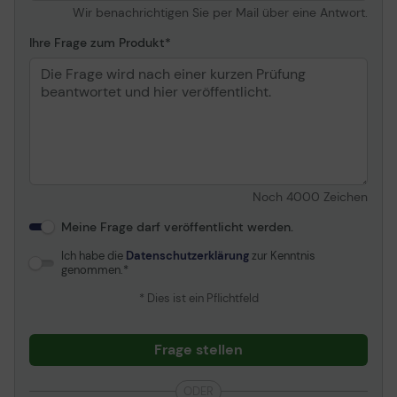
Wir benachrichtigen Sie per Mail über eine Antwort.
Merkmale
Ihre Frage zum Produkt
Speicherkapazität:
128 MB
WAN-Verbindung
Ethernet-WAN:
Ja
SIM-Karten-Slot:
Ja
3G/4G USB Modem-
Ja
Noch
4000
Zeichen
Kompatibilität:
Meine Frage darf veröffentlicht werden.
Ich habe die
Datenschutzerklärung
zur Kenntnis
genommen.
* Dies ist ein Pflichtfeld
Frage stellen
ODER