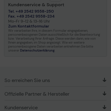
Kundenservice & Support
Tel. +49 2542 9558-250
Fax. +49 2542 9558-234
Mo-Fr 9-12 & 13-16 Uhr
Zum Kontaktformular
Wir verarbeiten Ihre, in diesem Formular eingegebenen,
personenbezogenen Daten ausschließlich für die Beantwortung
bzw. Verarbeitung Ihrer Anfrage. Diese werden dann, wie von
Ihnen angegeben, im Shop angezeigt. Wie wir weitere
personenbezogene Daten verarbeiten entnehmen Sie bitte
unserer
Datenschutzerklärung
.
So erreichen Sie uns
OFFICE Partner GmbH
Offizielle Partner & Hersteller
Schlesierring 35
48712 Gescher
Kundenservice
Telefon: +49 (0) 2542 / 9558250