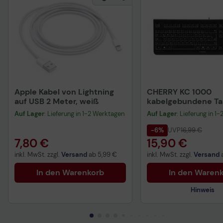
Apple Kabel von Lightning
CHERRY KC 1000
auf USB 2 Meter, weiß
kabelgebundene Tas
QWERTZ DE - schwa
Auf Lager
: Lieferung in 1-2 Werktagen
Auf Lager
: Lieferung in 1
-6%
UVP
16,99 €
7,80 €
15,90 €
inkl. MwSt. zzgl.
Versand
ab
5,99 €
inkl. MwSt. zzgl.
Versand
In den Warenkorb
In den Waren
Hinweis