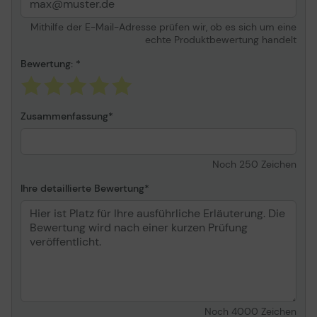
Mobilfunknetz. Sie sind verbunden!
Mithilfe der E-Mail-Adresse prüfen wir, ob es sich um eine
Wireless LAN Funktionen
echte Produktbewertung handelt
WLAN-Band:
Einzelband (2,4GHz)
Bewertung:
Top WLAN-Standard:
Wi-Fi 4 (802.11n)
WLAN Datentransferrate
300 Mbit/s
(max.):
Zusammenfassung
WLAN-Standards:
802.11a, 802.11b, 802.11g,
Wi-Fi 4 (802.11n)
Noch
250
Zeichen
Management-Funktionen
Ihre detaillierte Bewertung
Reset-Knopf:
Ja
WPS Sicherheit per
Ja
Tastendruck:
Lieferumfang
Mitgelieferte Kabel:
LAN (RJ-45)
Noch
4000
Zeichen