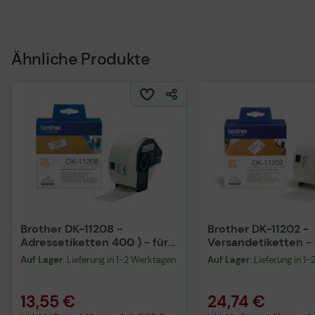
Ähnliche Produkte
Brother DK-11208 -
Brother DK-11202 -
Adressetiketten 400 ) - für
Versandetiketten - 
QL 1050, 1060, 500, 550,
mm - 300 Etikett(en
Auf Lager
: Lieferung in 1-2 Werktagen
Auf Lager
: Lieferung in 1
560, 570, 580, 650, 700, 710,
QL 1050, 1060, 500,
720
13,55 €
24,74 €