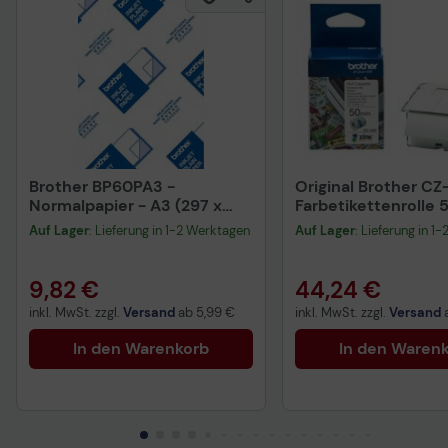
Brother BP60PA3 -
Original Brother CZ
Normalpapier - A3 (297 x
Farbetikettenrolle
420 mm) - 73 g/m2 - 250
breit, 5 m lang
Auf Lager
: Lieferung in 1-2 Werktagen
Auf Lager
: Lieferung in 1
Blatt - für DCP 6690, J4210
Justio MFC-5890 MFC 589
9,82 €
44,24 €
inkl. MwSt. zzgl.
Versand
ab
5,99 €
inkl. MwSt. zzgl.
Versand
In den Warenkorb
In den Waren