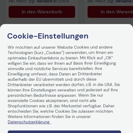
inkl. MwSt. zzgl.
Versand
ab
5,99 €
inkl. MwSt. zzgl.
Versand
In den Warenkorb
In den Waren
Cookie-Einstellungen
Wir möchten auf unserer Website Cookies und andere
Technologien (kurz „Cookies“) verwenden, um Ihnen ein
optimales Einkaufserlebnis zu bieten. Mit Klick auf „OK“
Produktbeschreibung
willigen Sie ein, dass wir Ihnen auf Basis Ihrer Einwilligung
sinnvolle und nützliche Services bereitstellen. Ihre
Einwilligung umfasst, dass Daten an Drittanbieter
außerhalb der EU übermittelt und durch diese
Drittanbieter verarbeitet werden dürfen, z.B. in die USA. Sie
können Ihre Einstellungen verwalten und jederzeit auf Ihre
persönlichen Bedürfnisse anpassen. Wenn Sie nur
essenzielle Cookies akzeptieren, sind nicht alle
Shopfunktionen wie z.B. der Merkzettel verfügbar. Daher
entscheiden Sie, welche Cookies Sie zulassen möchten.
Technische Daten
Weitere Informationen finden Sie in unserer
Datenschutzerklärung
.