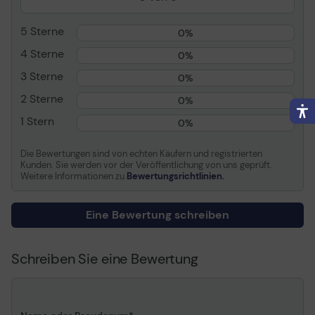
Kompatibel mit
Brother P-Touch PT-1750,
5 Sterne
0%
PT-1830, PT-18R, PT-1950,
PT-2030VP, PT-2100, PT-
4 Sterne
0%
2420PC, PT-2430PC, PT-
3 Sterne
2470, PT-2480, PT-
0%
2700VP, PT-2730VP, PT-
2 Sterne
0%
3600, PT-7500VP, PT-
7600VP, PT-9200DX, PT-
1 Stern
0%
9400, PT-9500pc, PT-
9600, PT-9700PC, PT-
Die Bewertungen sind von echten Käufern und registrierten
9800PCN, PT-D400, PT-
Kunden. Sie werden vor der Veröffentlichung von uns geprüft.
D450VP, PT-D600VP, PT-
Weitere Informationen zu
Bewertungsrichtlinien.
D800W, PT-E550WNIVP,
PT-E550WSP, PT-
Eine Bewertung schreiben
E550WVP, PT-H300, PT-
H500, PT-P700, PT-
P750W, PT-P900W, PT-
Schreiben Sie eine Bewertung
P900Wc, PT-P950NW
Brother P-Touch Cube
Plus PT-P710BT, PT-
P710BTH