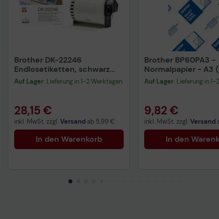
Brother DK-22246
Brother BP60PA3 -
Endlosetiketten, schwarz
Normalpapier - A3 (
auf weiß
420 mm) - 73 g/m2 
Auf Lager
: Lieferung in 1-2 Werktagen
Auf Lager
: Lieferung in 1
Blatt - für DCP 669
Justio MFC-5890 
28,15 €
9,82 €
inkl. MwSt. zzgl.
Versand
ab
5,99 €
inkl. MwSt. zzgl.
Versand
In den Warenkorb
In den Waren