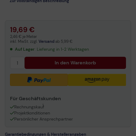
Zur vollständigen Beschreibung
19,69 €
2,46 € je Meter
inkl. MwSt. zzgl.
Versand
ab
5,99 €
Auf Lager
: Lieferung in 1-2 Werktagen
In den Warenkorb
Für Geschäftskunden
1
Rechnungskauf
Projektkonditionen
Persönlicher Ansprechpartner
Garantiebedingungen & Herstellerangaben