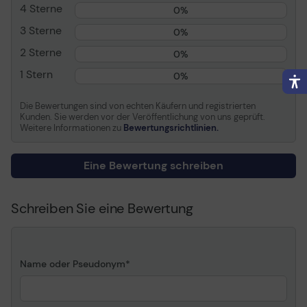
Informationen zur Kompatibilität
4 Sterne
0%
Kompatibel mit
Brother PT-P750W, PT-
3 Sterne
0%
P950NW
Brother P-Touch PT-1000,
2 Sterne
0%
PT-1010, PT-1080, PT-
1 Stern
0%
1090, PT-1230PC, PT-
1260VP, PT-1280, PT-
1280DT, PT-1280VP, PT-
Die Bewertungen sind von echten Käufern und registrierten
Kunden. Sie werden vor der Veröffentlichung von uns geprüft.
18R, PT-2030VP, PT-
Weitere Informationen zu
Bewertungsrichtlinien.
2100VP, PT-2420PC, PT-
2430PC, PT-2470, PT-
2480, PT-2700VP, PT-
Eine Bewertung schreiben
2730VP, PT-3600, PT-
7100VP, PT-7500VP, PT-
7600VP, PT-9200DX, PT-
Schreiben Sie eine Bewertung
9400, PT-9500pc, PT-
9800PCN, PT-D200, PT-
D200BW, PT-D200BWVP,
PT-D200VP, PT-D210, PT-
Name oder Pseudonym
D210VP, PT-D400, PT-
D400VP, PT-D450VP, PT-
D600VP, PT-D800W, PT-