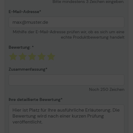
Bitte mindestens 3 Zeichen eingeben.
E100, PT-E100VP, PT-
E500VP, PT-E550WNIVP,
E-Mail-Adresse
PT-E550WVP, PT-H105,
PT-H105WB, PT-H110, PT-
h200, PT-H300, PT-
H300LI, PT-H500, PT-
Mithilfe der E-Mail-Adresse prüfen wir, ob es sich um eine
echte Produktbewertung handelt
H500LI, PT-P300BT, PT-
P700, PT-P750W, PT-
Bewertung:
P900W, PT-P900Wc, PT-
P950NW
Brother P-Touch Cube PT-
P300BT
Zusammenfassung
Brother P-Touch Cube
Plus PT-P710BT, PT-
P710BTH
Noch
250
Zeichen
Brother P-Touch Cube Pro
PT-P910BT
Ihre detaillierte Bewertung