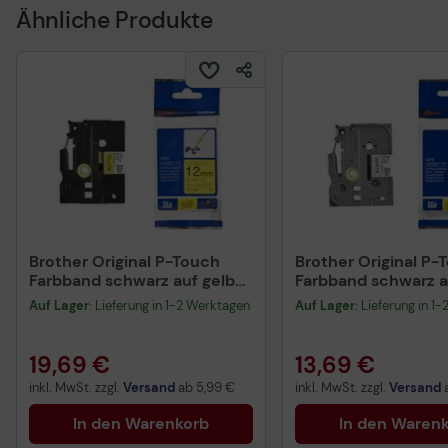
Ähnliche Produkte
Brother Original P-Touch
Brother Original P-
Farbband schwarz auf gelb
Farbband schwarz a
(TZE-FX631)
(TZE-S211)
Auf Lager
: Lieferung in 1-2 Werktagen
Auf Lager
: Lieferung in 1
19,69 €
13,69 €
inkl. MwSt. zzgl.
Versand
ab
5,99 €
inkl. MwSt. zzgl.
Versand
In den Warenkorb
In den Waren