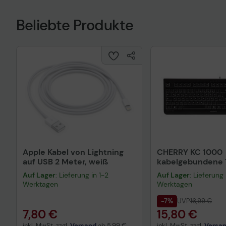
Beliebte Produkte
Apple Kabel von Lightning
CHERRY KC 1000
auf USB 2 Meter, weiß
kabelgebundene T
QWERTZ DE - sch
Auf Lager
: Lieferung in 1-2
Auf Lager
: Lieferung 
Werktagen
Werktagen
-7%
UVP
16,99 €
7,80 €
15,80 €
inkl. MwSt. zzgl.
Versand
ab
5,99 €
inkl. MwSt. zzgl.
Versa