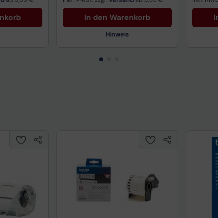
enkorb
In den Warenkorb
I
Hinweis
Technisches Produktdatenblatt
Prüfbericht für Lithiumbatterien
uktdatenblatt
Tech