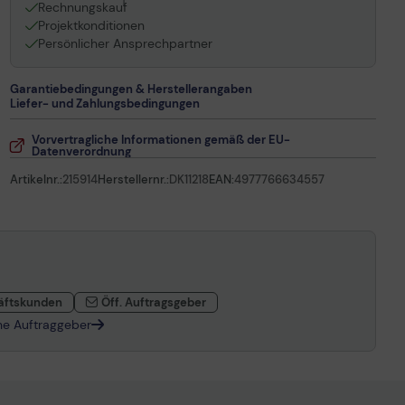
1
Rechnungskauf
Projektkonditionen
Persönlicher Ansprechpartner
Garantiebedingungen & Herstellerangaben
Liefer- und Zahlungsbedingungen
Vorvertragliche Informationen gemäß der EU-
Datenverordnung
Artikelnr.:
215914
Herstellernr.:
DK11218
EAN:
4977766634557
äftskunden
Öff. Auftragsgeber
che Auftraggeber