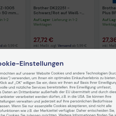
CZ-1005
Brother DK22251 -
Brothe
le 50 mm
Schwarz/Rot auf Weiß -
Plus B
Rolle
glänze
in 1-2
Auf Lager
: Lieferung in 1-2
Auf Lag
mm) - 
Werktagen
Werkta
für DC
27,72 €
27,3
nd
ab
5,99 €
inkl. MwSt. zzgl.
Versand
ab
5,99 €
inkl. MwS
enkorb
In den Warenkorb
I
okie-Einstellungen
 möchten auf unserer Website Cookies und andere Technologien (kur
okies“) verwenden, um Ihnen ein optimales Einkaufserlebnis zu bieten.
Klick auf „OK“ willigen Sie ein, dass wir Ihnen auf Basis Ihrer Einwilligun
volle und nützliche Services bereitstellen. Ihre Einwilligung umfasst,
s Daten an Drittanbieter außerhalb der EU übermittelt und durch die
tanbieter verarbeitet werden dürfen, z.B. in die USA. Sie können Ihre
tellungen verwalten und jederzeit auf Ihre persönlichen Bedürfnisse
ssen. Wenn Sie nur essenzielle Cookies akzeptieren, sind nicht alle
pfunktionen wie z.B. der Merkzettel verfügbar. Daher entscheiden Sie,
che Cookies Sie zulassen möchten. Weitere Informationen finden Sie i