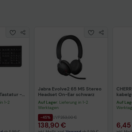
Jabra Evolve2 65 MS Stereo
CHERR
astatur -
Headset On-Ear schwarz
kabel
warz
schwa
in 1-2
Auf Lager
: Lieferung in 1-2
Auf Lag
Werktagen
Werkta
-45%
UVP
253,00 €
138,90 €
6,45
nd
ab
5,99 €
inkl. MwSt. zzgl.
Versand
ab
5,99 €
inkl. MwS