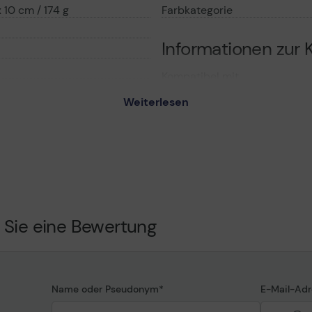
 10 cm / 174 g
Farbkategorie
Informationen zur K
Kompatibel mit
Weiterlesen
sch
Weiß
 Sie eine Bewertung
Name oder Pseudonym
E-Mail-Adr