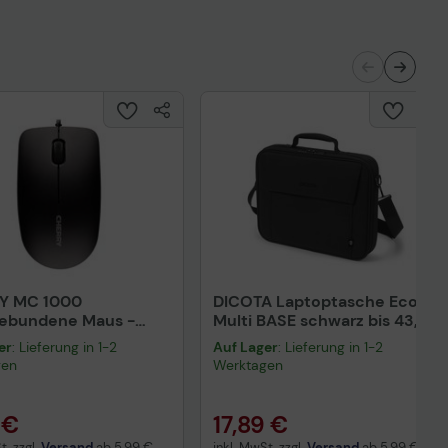
Y MC 1000
DICOTA Laptoptasche Eco
gebundene Maus -
Multi BASE schwarz bis 43,9
rz
cm (17,3 Zoll)
er
: Lieferung in 1-2
Auf Lager
: Lieferung in 1-2
gen
Werktagen
 €
17,89 €
t. zzgl.
Versand
ab
5,99 €
inkl. MwSt. zzgl.
Versand
ab
5,99 €