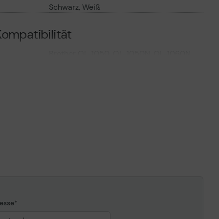
Schwarz, Weiß
ompatibilität
Brother QL-1050, QL-1050N, QL-1060N,
QL-500, QL-500A, QL-500A (50TH Year
Anniversary Model), QL-500BS, QL-
500BW, QL-550, QL-560, QL-560VP,
QL-570, QL-580N, QL-650td, QL-700,
QL-720NW
esse