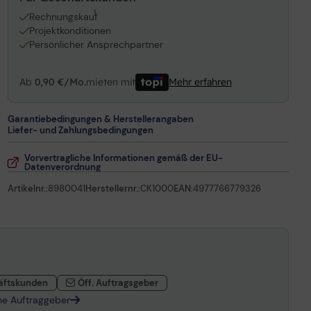
1
Rechnungskauf
Projektkonditionen
Persönlicher Ansprechpartner
Ab
0,90 €/Mo.
mieten mit
Mehr erfahren
Garantiebedingungen & Herstellerangaben
Liefer- und Zahlungsbedingungen
Vorvertragliche Informationen gemäß der EU-
Datenverordnung
Artikelnr.:
8980041
Herstellernr.:
CK1000
EAN:
4977766779326
äftskunden
Öff. Auftragsgeber
che Auftraggeber