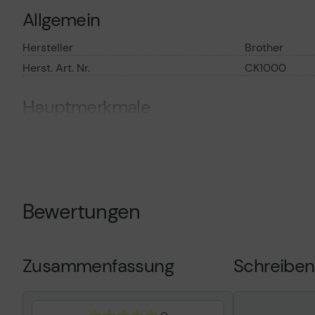
Allgemein
Hersteller
Brother
Herst. Art. Nr.
CK1000
Hauptmerkmale
Produktbeschreibung
Brother - Ori
Reinigungska
Produkttyp
Druckkopf-Re
Kompatibel mit
Brother VC-
Bewertungen
Zusammenfassung
Schreiben