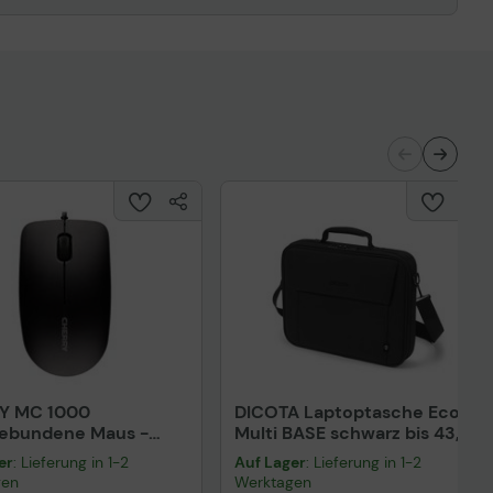
Y MC 1000
DICOTA Laptoptasche Eco
gebundene Maus -
Multi BASE schwarz bis 43,9
rz
cm (17,3 Zoll)
er
: Lieferung in 1-2
Auf Lager
: Lieferung in 1-2
gen
Werktagen