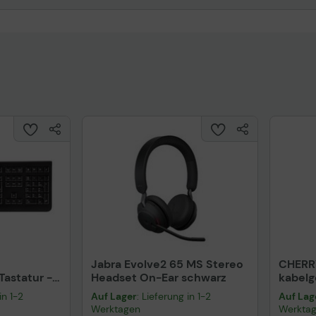
Jabra Evolve2 65 MS Stereo
CHERR
astatur -
Headset On-Ear schwarz
kabel
warz
schwa
in 1-2
Auf Lager
: Lieferung in 1-2
Auf Lag
Werktagen
Werkta