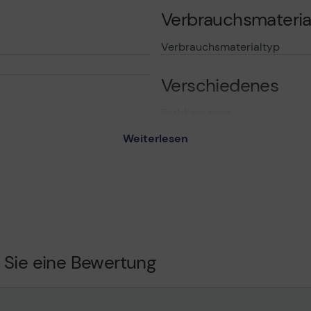
Verbrauchsmateria
Verbrauchsmaterialtyp
Verschiedenes
Farbkategorie
ginal - Druckkopf-
Weiterlesen
ssette
Informationen zur K
inigungskassette
Kompatibel mit
500W
Allgemein
 Sie eine Bewertung