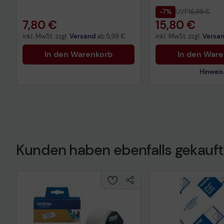
-7%
UVP
16,99 €
7,80 €
15,80 €
inkl. MwSt. zzgl.
Versand
ab
5,99 €
inkl. MwSt. zzgl.
Versa
In den Warenkorb
In den War
Hinweis
Kunden haben ebenfalls gekauft
Technisches Prod