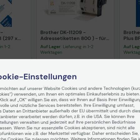
 -
Brother DK-11209 -
Brothe
 (297 x
Adressetiketten 800 ) - für
Plus B
2 - 250
QL 1050, 1060, 500, 550,
glänze
in 1-2
Auf Lager
: Lieferung in 1-2
Auf Lag
690, J4210
560, 570, 580, 650, 700, 710,
mm) - 
Werktagen
Werkta
 MFC 589
720
für DC
16,45 €
27,3
okie-Einstellungen
nd
ab
5,99 €
inkl. MwSt. zzgl.
Versand
ab
5,99 €
inkl. MwS
 möchten auf unserer Website Cookies und andere Technologien (kur
enkorb
In den Warenkorb
I
okies“) verwenden, um Ihnen ein optimales Einkaufserlebnis zu bieten.
Klick auf „OK“ willigen Sie ein, dass wir Ihnen auf Basis Ihrer Einwilligun
volle und nützliche Services bereitstellen. Ihre Einwilligung umfasst,
s Daten an Drittanbieter außerhalb der EU übermittelt und durch die
tanbieter verarbeitet werden dürfen, z.B. in die USA. Sie können Ihre
tellungen verwalten und jederzeit auf Ihre persönlichen Bedürfnisse
ssen. Wenn Sie nur essenzielle Cookies akzeptieren, sind nicht alle
pfunktionen wie z.B. der Merkzettel verfügbar. Daher entscheiden Sie,
che Cookies Sie zulassen möchten. Weitere Informationen finden Sie i