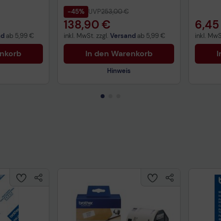
-45%
UVP
253,00 €
138,90 €
6,45
nd
ab
5,99 €
inkl. MwSt. zzgl.
Versand
ab
5,99 €
inkl. MwS
enkorb
In den Warenkorb
I
Hinweis
Technisches Produktdatenblatt
Prüfbericht für Lithiumbatterien
uktdatenblatt
Tech