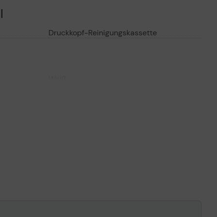
l
Druckkopf-Reinigungskassette
Weiß
ompatibilität
Brother VC-500W