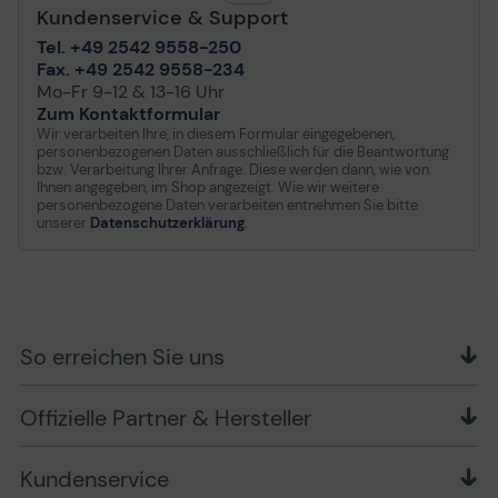
Kundenservice & Support
Tel. +49 2542 9558-250
Fax. +49 2542 9558-234
Mo-Fr 9-12 & 13-16 Uhr
Zum Kontaktformular
Wir verarbeiten Ihre, in diesem Formular eingegebenen,
personenbezogenen Daten ausschließlich für die Beantwortung
bzw. Verarbeitung Ihrer Anfrage. Diese werden dann, wie von
Ihnen angegeben, im Shop angezeigt. Wie wir weitere
personenbezogene Daten verarbeiten entnehmen Sie bitte
unserer
Datenschutzerklärung
.
So erreichen Sie uns
OFFICE Partner GmbH
Offizielle Partner & Hersteller
Schlesierring 35
48712 Gescher
Kundenservice
Telefon: +49 (0) 2542 / 9558250