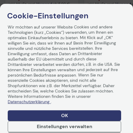
inkl. MwSt. zzgl.
Versand
ab
5,99 €
inkl. MwSt. zzgl.
Versand
Cookie-Einstellungen
In den Warenkorb
In den Waren
Wir möchten auf unserer Website Cookies und andere
Technologien (kurz „Cookies“) verwenden, um Ihnen ein
optimales Einkaufserlebnis zu bieten. Mit Klick auf „OK“
willigen Sie ein, dass wir Ihnen auf Basis Ihrer Einwilligung
sinnvolle und nützliche Services bereitstellen. Ihre
Einwilligung umfasst, dass Daten an Drittanbieter
außerhalb der EU übermittelt und durch diese
Drittanbieter verarbeitet werden dürfen, z.B. in die USA. Sie
können Ihre Einstellungen verwalten und jederzeit auf Ihre
persönlichen Bedürfnisse anpassen. Wenn Sie nur
Technische Daten
essenzielle Cookies akzeptieren, sind nicht alle
Shopfunktionen wie z.B. der Merkzettel verfügbar. Daher
entscheiden Sie, welche Cookies Sie zulassen möchten.
Weitere Informationen finden Sie in unserer
Allgemein
Datenschutzerklärung
.
Hersteller
Brother
OK
Herst.Art.Nr.
TN242CMY
Einstellungen verwalten
EAN
4977766812856