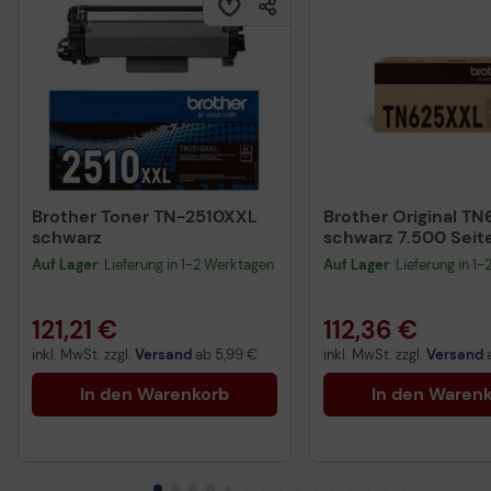
Brother Toner TN-2510XXL
Brother Original TN
schwarz
schwarz 7.500 Seit
625XXLBK
Auf Lager
: Lieferung in 1-2 Werktagen
Auf Lager
: Lieferung in 1
121,21 €
112,36 €
inkl. MwSt. zzgl.
Versand
ab
5,99 €
inkl. MwSt. zzgl.
Versand
In den Warenkorb
In den Waren