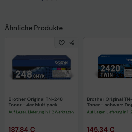
Ähnliche Produkte
Brother Original TN-248
Brother Original T
Toner - 4er Multipack
Toner - schwarz Do
(TN248CMYK)
(TN2420TWIN)
Auf Lager
: Lieferung in 1-2 Werktagen
Auf Lager
: Lieferung in 1
187,84 €
145,34 €