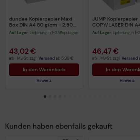
dundee Kopierpapier Maxi-
JUMP Kopierpapier
Box DIN A4 80 g/qm - 2.500
COPY/LASER DIN A4
Blatt
Auf Lager
: Lieferung in 1-2 Werktagen
Auf Lager
: Lieferung in 1
43,02 €
46,47 €
inkl. MwSt. zzgl.
Versand
ab
5,99 €
inkl. MwSt. zzgl.
Versand
In den Warenkorb
In den Waren
Hinweis
Hinweis
Kunden haben ebenfalls gekauft