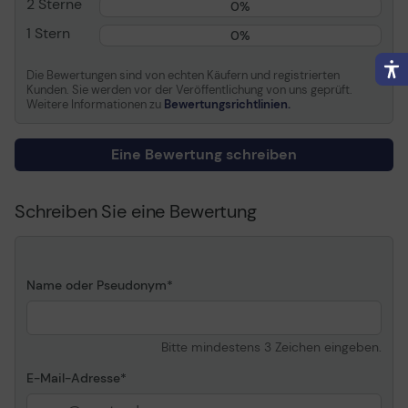
2 Sterne
Verbrauchsmaterial
0%
1 Stern
0%
Verbrauchsmaterialtyp
Tonerpatrone
Drucktechnologie
Laser
Die Bewertungen sind von echten Käufern und registrierten
Kunden. Sie werden vor der Veröffentlichung von uns geprüft.
Farbe
Gelb, Cyan, Magenta
Weitere Informationen zu
Bewertungsrichtlinien.
Ergiebigkeit
Bis zu 1400 Seiten
ISO/IEC 19798
Eine Bewertung schreiben
Enthaltene
1 x Tonerkassette (Cyan) -
Verbrauchsmaterialien
bis zu 1400 Seiten 1 x
Tonerkassette (Magenta)
Schreiben Sie eine Bewertung
- bis zu 1400 Seiten 1 x
Tonerkassette (Gelb) - bis
zu 1400 Seiten
Name oder Pseudonym
Informationen zur Kompatibilität
Kompatibel mit
Brother DCP-9017CDW,
Bitte mindestens 3 Zeichen eingeben.
DCP-9022CDW, HL-
3142CW, HL-3152CDW,
E-Mail-Adresse
HL-3172CDW, MFC-
9142CDN, MFC-