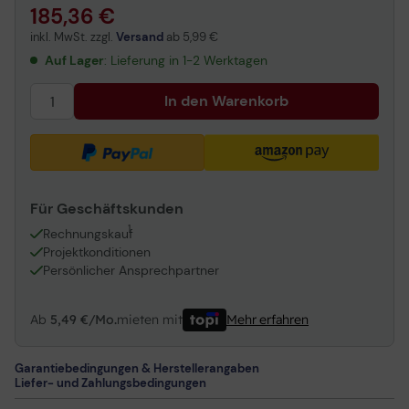
185,36 €
Brother TN246M Toner magenta 2.200 Seiten
inkl. MwSt. zzgl.
Versand
ab
5,99 €
Brother TN246Y Toner gelb 2.200 Seiten
Auf Lager
: Lieferung in 1-2 Werktagen
Brother Original TN-242BK Toner schwarz (TN242BK)
Brother TN-242 Multipack CMYK 6.700 Seiten
In den Warenkorb
Brother Original TN-242C Toner cyan 1.400 Seiten (TN242C)
Für Geschäftskunden
1
Rechnungskauf
Projektkonditionen
Persönlicher Ansprechpartner
Ab
5,49 €/Mo.
mieten mit
Mehr erfahren
Garantiebedingungen & Herstellerangaben
Liefer- und Zahlungsbedingungen