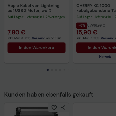
Apple Kabel von Lightning
CHERRY KC 1000
auf USB 2 Meter, weiß
kabelgebundene Tas
QWERTZ DE - schwa
Auf Lager
: Lieferung in 1-2 Werktagen
Auf Lager
: Lieferung in 1
-6%
UVP
16,99 €
7,80 €
15,90 €
inkl. MwSt. zzgl.
Versand
ab
5,99 €
inkl. MwSt. zzgl.
Versand
In den Warenkorb
In den Waren
Hinweis
Kunden haben ebenfalls gekauft
Technisches Produkt