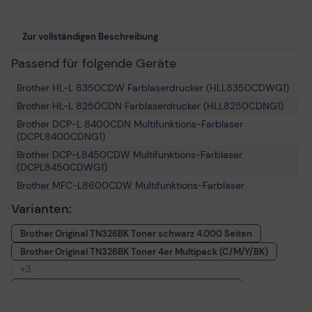
Zur vollständigen Beschreibung
Passend für folgende Geräte
Brother HL-L 8350CDW Farblaserdrucker (HLL8350CDWG1)
Brother HL-L 8250CDN Farblaserdrucker (HLL8250CDNG1)
Brother DCP-L 8400CDN Multifunktions-Farblaser
(DCPL8400CDNG1)
Brother DCP-L8450CDW Multifunktions-Farblaser
(DCPL8450CDWG1)
Brother MFC-L8600CDW Multifunktions-Farblaser
(MFCL8600CDWG1)
Varianten:
Brother HL-L 8350CDWT Farblaserdrucker
(HLL8350CDWTG1)
Brother Original TN326BK Toner schwarz 4.000 Seiten
Brother MFC-L 8850CDW Multifunktions-Farblaser
Brother Original TN326BK Toner 4er Multipack (C/M/Y/BK)
(MFCL8850CDWG1)
+3
Brother MFC-L 8650CDW Multifunktions-Farblaser
Brother Original TN326C Toner cyan 3.500 Seiten
(MFCL8650CDWG1)
Brother Original TN326M Toner magenta 3.500 Seiten
Brother HL-L 8350 Series Farblaserdrucker