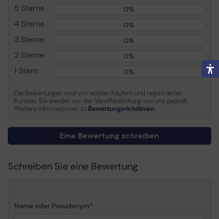
Verbrauchsmaterialtyp
Tonerpatrone
5 Sterne
0%
Drucktechnologie
Laser
4 Sterne
0%
Farbe
Magenta
3 Sterne
0%
Kapazität
Bis zu 3500 Seiten
2 Sterne
0%
ISO/IEC 19798
1 Stern
0%
Informationen zur Kompatibilität
Die Bewertungen sind von echten Käufern und registrierten
Entwickelt für
Brother HL-L8250CDN
Kunden. Sie werden vor der Veröffentlichung von uns geprüft.
Weitere Informationen zu
Bewertungsrichtlinien.
Eine Bewertung schreiben
Schreiben Sie eine Bewertung
Name oder Pseudonym