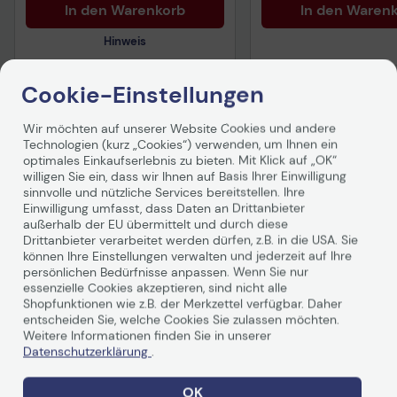
In den Warenkorb
In den Waren
Hinweis
Cookie-Einstellungen
Technisches Produktdatenblatt
Wir möchten auf unserer Website Cookies und andere
Vorvertragliche Informationen
Technologien (kurz „Cookies“) verwenden, um Ihnen ein
Produktbeschreibung
gemäß der EU-
optimales Einkaufserlebnis zu bieten. Mit Klick auf „OK“
Datenverordnung
willigen Sie ein, dass wir Ihnen auf Basis Ihrer Einwilligung
sinnvolle und nützliche Services bereitstellen. Ihre
Einwilligung umfasst, dass Daten an Drittanbieter
außerhalb der EU übermittelt und durch diese
Drittanbieter verarbeitet werden dürfen, z.B. in die USA. Sie
können Ihre Einstellungen verwalten und jederzeit auf Ihre
persönlichen Bedürfnisse anpassen. Wenn Sie nur
essenzielle Cookies akzeptieren, sind nicht alle
Shopfunktionen wie z.B. der Merkzettel verfügbar. Daher
entscheiden Sie, welche Cookies Sie zulassen möchten.
Technische Daten
Weitere Informationen finden Sie in unserer
Datenschutzerklärung
.
Allgemein
OK