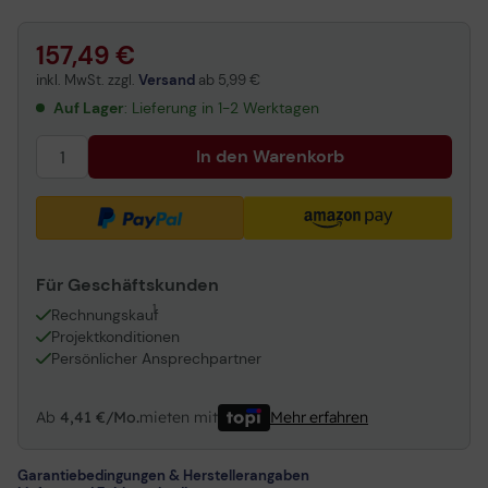
Brother Original TN326Y Toner gelb 3.500 Seiten
157,49 €
inkl. MwSt. zzgl.
Versand
ab
5,99 €
Auf Lager
: Lieferung in 1-2 Werktagen
In den Warenkorb
Für Geschäftskunden
1
Rechnungskauf
Projektkonditionen
Persönlicher Ansprechpartner
Ab
4,41 €/Mo.
mieten mit
Mehr erfahren
Garantiebedingungen & Herstellerangaben