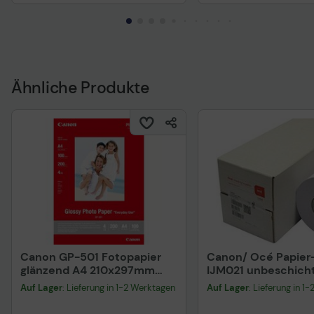
Ähnliche Produkte
Technisches Produkt
Canon GP-501 Fotopapier
Canon/ Océ Papier-
glänzend A4 210x297mm
IJM021 unbeschich
200 g/m² - 100 Blatt
(29,7 cm x 110 m) 90
Auf Lager
: Lieferung in 1-2 Werktagen
Auf Lager
: Lieferung in 1
Rolle (97024617)