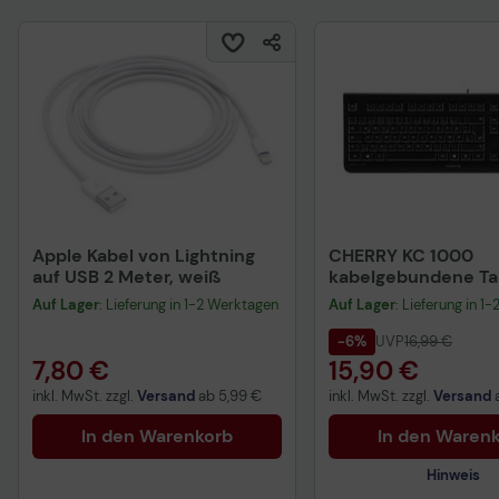
Apple Kabel von Lightning
CHERRY KC 1000
auf USB 2 Meter, weiß
kabelgebundene Tas
QWERTZ DE - schwa
Auf Lager
: Lieferung in 1-2 Werktagen
Auf Lager
: Lieferung in 1
-6%
UVP
16,99 €
7,80 €
15,90 €
inkl. MwSt. zzgl.
Versand
ab
5,99 €
inkl. MwSt. zzgl.
Versand
In den Warenkorb
In den Waren
Hinweis