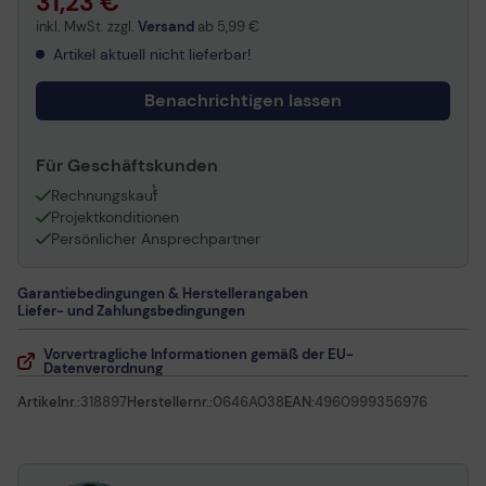
31,23 €
inkl. MwSt. zzgl.
Versand
ab
5,99 €
Artikel aktuell nicht lieferbar!
Benachrichtigen lassen
Für Geschäftskunden
1
Rechnungskauf
Projektkonditionen
Persönlicher Ansprechpartner
Garantiebedingungen & Herstellerangaben
Liefer- und Zahlungsbedingungen
Vorvertragliche Informationen gemäß der EU-
Datenverordnung
Artikelnr.:
318897
Herstellernr.:
0646A038
EAN:
4960999356976