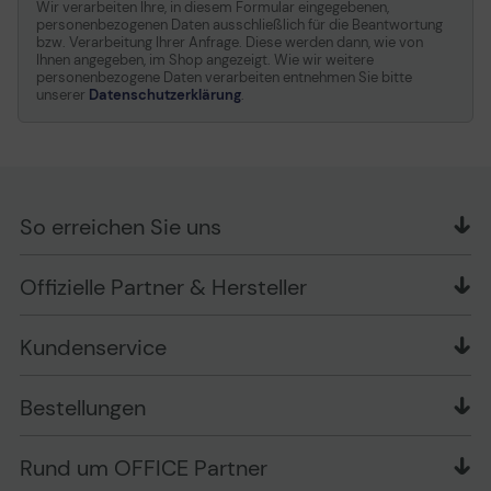
Wir verarbeiten Ihre, in diesem Formular eingegebenen,
personenbezogenen Daten ausschließlich für die Beantwortung
bzw. Verarbeitung Ihrer Anfrage. Diese werden dann, wie von
Ihnen angegeben, im Shop angezeigt. Wie wir weitere
personenbezogene Daten verarbeiten entnehmen Sie bitte
unserer
Datenschutzerklärung
.
So erreichen Sie uns
OFFICE Partner GmbH
Offizielle Partner & Hersteller
Schlesierring 35
48712 Gescher
Kundenservice
Telefon: +49 (0) 2542 / 9558250
Kontaktformular
Apple im Unternehmen
Bestellungen
Bewertungsrichtlinien
Ansprechpartner bei fehlerhafter Ware und Schäden
FAQ
Rückruf-Service
Liefer- und Zahlungsbedingungen
OFFICE Partner Blog
Rund um OFFICE Partner
Versand im Namen Dritter
Wissen mit OP
Zahlungsarten