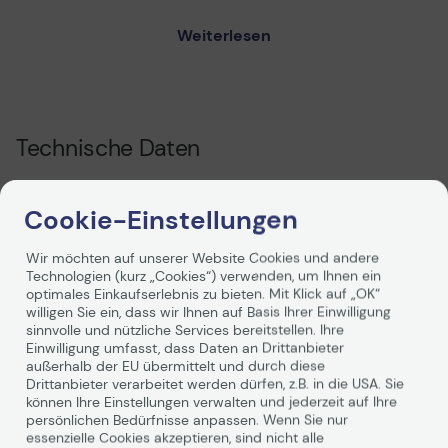
Weiterlesen
Technische Daten
Cookie-Einstellungen
Herstellerinformationen
Hersteller
Canon
Wir möchten auf unserer Website Cookies und andere
Technologien (kurz „Cookies“) verwenden, um Ihnen ein
Herst. Art. Nr.
0646A038
optimales Einkaufserlebnis zu bieten. Mit Klick auf „OK“
willigen Sie ein, dass wir Ihnen auf Basis Ihrer Einwilligung
EAN
4960999356976
sinnvolle und nützliche Services bereitstellen. Ihre
Einwilligung umfasst, dass Daten an Drittanbieter
Hauptmerkmale
außerhalb der EU übermittelt und durch diese
Drittanbieter verarbeitet werden dürfen, z.B. in die USA. Sie
Produktbeschreibung
Canon Memory - 64 MB
können Ihre Einstellungen verwalten und jederzeit auf Ihre
Weiterlesen
persönlichen Bedürfnisse anpassen. Wenn Sie nur
Speicherkapazität
64 MB
essenzielle Cookies akzeptieren, sind nicht alle