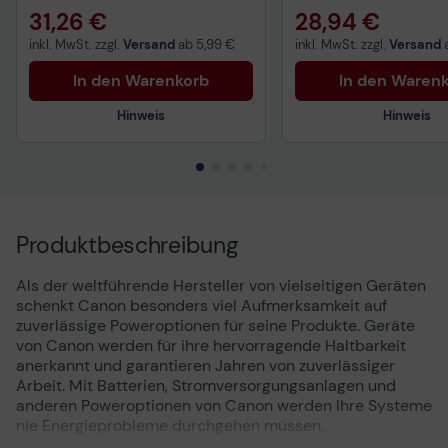
31,26 €
28,94 €
inkl. MwSt. zzgl.
Versand
ab
5,99 €
inkl. MwSt. zzgl.
Versand
In den Warenkorb
In den Waren
Hinweis
Hinweis
Technisches Produktdatenblatt
Technisches Produkt
Vorvertragliche Informationen
Vorvertragliche Info
Produktbeschreibung
gemäß der EU-
gemäß der EU-
Datenverordnung
Datenverordnung
Als der weltführende Hersteller von vielseitigen Geräten
schenkt Canon besonders viel Aufmerksamkeit auf
zuverlässige Poweroptionen für seine Produkte. Geräte
von Canon werden für ihre hervorragende Haltbarkeit
anerkannt und garantieren Jahren von zuverlässiger
Arbeit. Mit Batterien, Stromversorgungsanlagen und
anderen Poweroptionen von Canon werden Ihre Systeme
nie Energieprobleme durchgehen müssen.