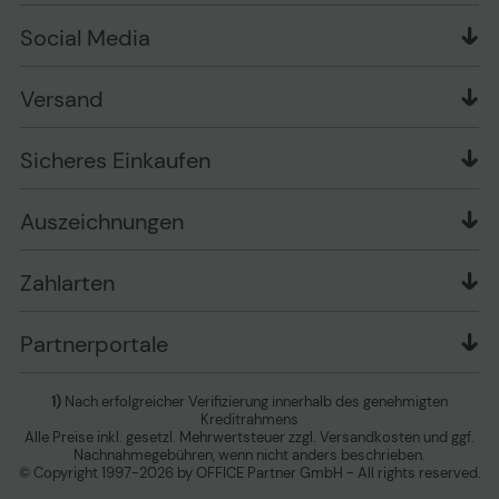
Produkttests
Über uns
Widerrufsrecht
Markenshops
Social Media
Stellenangebote
Muster-Widerrufsformular
Garantiearten
Affiliate Partnerprogramm
Verpackungsordnung
Geschäftskunden
Ebay Auktionen
Versandinformationen
Information zur Entsorgung von Batterien und
Versand
Playox.de
Sicheres Einkaufen
Elektro-/Elektronikgeräten
druck-collect.de
Datenschutz
Newsletter
Presse
AGB
Sicheres Einkaufen
Vertrag widerrufen
Impressum
Cookie Einstellungen ändern
Zu den Barrierefreiheitseinstellungen
Auszeichnungen
Erklärung zur Barrierefreiheit
Zahlarten
Partnerportale
1)
Nach erfolgreicher Verifizierung innerhalb des genehmigten
Kreditrahmens
Alle Preise inkl. gesetzl. Mehrwertsteuer zzgl. Versandkosten und ggf.
Nachnahmegebühren, wenn nicht anders beschrieben.
© Copyright 1997-2026 by OFFICE Partner GmbH - All rights reserved.