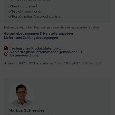
1
Rechnungskauf
Projektkonditionen
Persönlicher Ansprechpartner
Neben gesetzlichen Rechten gilt eine Herstellergarantie:
2 Jahre
Garantiebedingungen & Herstellerangaben
Liefer- und Zahlungsbedingungen
Technisches Produktdatenblatt
Vorvertragliche Informationen gemäß der EU-
Datenverordnung
Artikelnr.:
16695795
Herstellernr.:
4929C006
EAN:
4549292181814
Markus Schneider