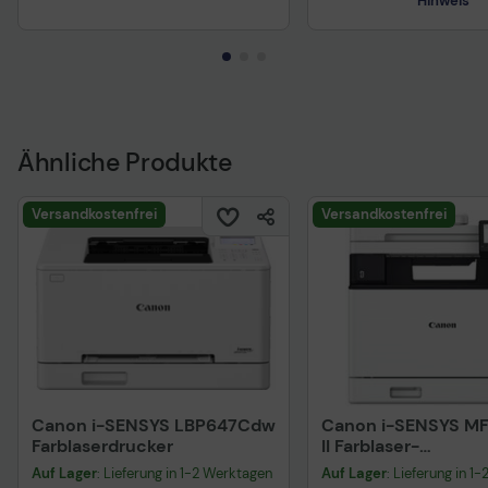
Hinweis
Technisches Produkt
Vorvertragliche Info
gemäß der EU-
Datenverordnung
Ähnliche Produkte
Versandkostenfrei
Versandkostenfrei
Canon i-SENSYS LBP647Cdw
Canon i-SENSYS M
Farblaserdrucker
II Farblaser-
Multifunktionsdruc
Auf Lager
: Lieferung in 1-2 Werktagen
Auf Lager
: Lieferung in 1