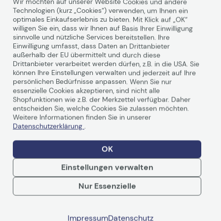
Wir möchten auf unserer Website Cookies und andere
Technologien (kurz „Cookies“) verwenden, um Ihnen ein
Canon Drucker & Scanner 3 Jahre Garantie
optimales Einkaufserlebnis zu bieten. Mit Klick auf „OK“
willigen Sie ein, dass wir Ihnen auf Basis Ihrer Einwilligung
21.08.21 | Keine Kommentare
sinnvolle und nützliche Services bereitstellen. Ihre
Einwilligung umfasst, dass Daten an Drittanbieter
Canon
außerhalb der EU übermittelt und durch diese
Drittanbieter verarbeitet werden dürfen, z.B. in die USA. Sie
können Ihre Einstellungen verwalten und jederzeit auf Ihre
Produktbeschreibung
persönlichen Bedürfnisse anpassen. Wenn Sie nur
essenzielle Cookies akzeptieren, sind nicht alle
Shopfunktionen wie z.B. der Merkzettel verfügbar. Daher
Canon i-SENSYS LBP722Cdw
entscheiden Sie, welche Cookies Sie zulassen möchten.
Weitere Informationen finden Sie in unserer
Datenschutzerklärung
.
Ein einfach bedienbarer A4-Farb-Laserdrucker mit
integriertem WLAN und Secure Print
OK
Ein kompaktes System mit hoher Kapazität
Einstellungen verwalten
für eine gesteigerte Produktivität
Nur Essenzielle
Maximieren Sie Ihre Büroproduktivität mit hohen
Weiterlesen
Druckgeschwindigkeiten von bis zu 38 Seiten/Minute
und einer hohen Papierkapazität von bis zu 2.300 Blatt.
Impressum
Datenschutz
Sicheres Verbinden und Drucken – ideal für hybride