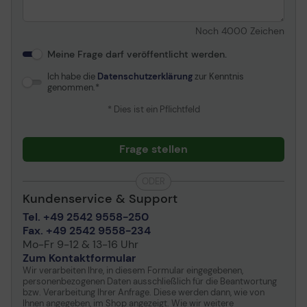
Max. Medienkapazität
2300 Blätter
Noch
4000
Zeichen
Ausgabefachkapazität
200 Blatt
Meine Frage darf veröffentlicht werden.
Kapazität
Ich habe die
Datenschutzerklärung
zur Kenntnis
genommen.
Monatliche Kapazität
80000 Seiten
(max.)
* Dies ist ein Pflichtfeld
Empfohlenes monatliches
2.000 - 7.500 Seiten
Volumen
Frage stellen
Netzwerk
ODER
Kundenservice & Support
Netzwerk
Druckserver
Tel. +49 2542 9558-250
Remoteverwaltungsprotokoll
SNMP 1, SNMP 3, HTTPS,
Fax. +49 2542 9558-234
IPPS
Mo-Fr 9-12 & 13-16 Uhr
Sicherheitsprotokolle &
Secure Print, TLS, IPsec,
Zum Kontaktformular
Merkmale
IP-Filterung, MAC-
Wir verarbeiten Ihre, in diesem Formular eingegebenen,
Adressfilterung, SSL, WEP,
personenbezogenen Daten ausschließlich für die Beantwortung
WPA-PSK, TKIP, AES,
bzw. Verarbeitung Ihrer Anfrage. Diese werden dann, wie von
Ihnen angegeben, im Shop angezeigt. Wie wir weitere
WPA2-PSK, WPA2-EAP,