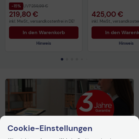
-15%
UVP
259,99 €
219,80 €
425,00 €
inkl. MwSt., versandkostenfrei in DE!
inkl. MwSt., versandkosten
In den Warenkorb
In den Waren
Hinweis
Hinweis
Technisches Produktdatenblatt
Technisches Produkt
Vorvertragliche Informationen
Vorvertragliche Info
gemäß der EU-
gemäß der EU-
Datenverordnung
Datenverordnung
Cookie-Einstellungen