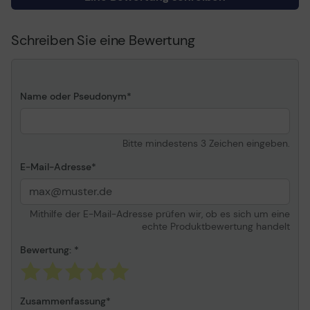
Druckersprache
PCL 5C, PostScript, PCL 6,
Canon Ultra Fast
Rendering (UFRII), JPEG,
Schreiben Sie eine Bewertung
TIFF, PDF, XPS
Enthaltene Schriftarten
93 x PCL
136 x PostScript
Name oder Pseudonym
Medienhandhabung
100-Blatt-
Universalzuführung, 550-
Blatt-Papierkassette
Bitte mindestens 3 Zeichen eingeben.
RAM
E-Mail-Adresse
RAM Installiert (Max.)
2 GB
Mithilfe der E-Mail-Adresse prüfen wir, ob es sich um eine
Flash-Speicher
echte Produktbewertung handelt
Flash-Speicher
32 GB
Bewertung:
Medienhandhabung
Zusammenfassung
Medientyp
Normalpapier, Recycling-