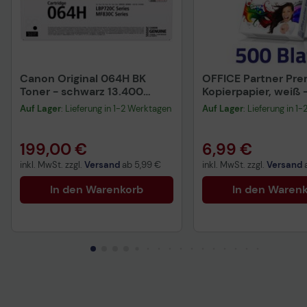
Canon Original 064H BK
OFFICE Partner Pr
Toner - schwarz 13.400
Kopierpapier, weiß 
Seiten
80g/m² - 500 Blatt
Auf Lager
: Lieferung in 1-2 Werktagen
Auf Lager
: Lieferung in 1
199,00 €
6,99 €
inkl. MwSt. zzgl.
Versand
ab
5,99 €
inkl. MwSt. zzgl.
Versand
In den Warenkorb
In den Waren