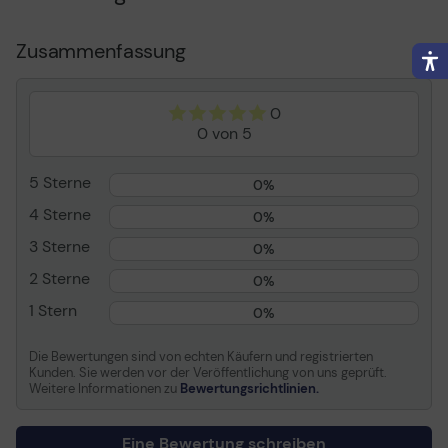
Bis zu 38 ipm - Farbe
Duplex - A4 (210 x 297
Zusammenfassung
mm)
Eingebaute Geräte
5-zeiliges LCD-Display
mit
0
Hintergrundbeleuchtung,
0 von 5
Nummerntastatur
Anschlusstechnik
Kabellos
5 Sterne
0%
Schnittstelle
USB 2.0, Gigabit LAN, Wi-
4 Sterne
0%
Fi(n), USB-Host, NFC
3 Sterne
AirPrint-fähig
Ja
0%
Max. Auflösung (S/W)
1200 x 1200 dpi
2 Sterne
0%
Max. Auflösung (Farbe)
1200 x 1200 dpi
1 Stern
0%
Automatisch beidseitig
Ja
Die Bewertungen sind von echten Käufern und registrierten
Zeit bis zum ersten
5.3 Sek.
Kunden. Sie werden vor der Veröffentlichung von uns geprüft.
Ausdruck S/W
Weitere Informationen zu
Bewertungsrichtlinien.
Zeit bis zum ersten
6.3 Sek.
Ausdruck (Farbe)
Eine Bewertung schreiben