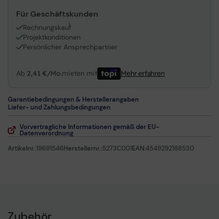
Für Geschäftskunden
1
Rechnungskauf
Projektkonditionen
Persönlicher Ansprechpartner
Ab
2,41 €/Mo.
mieten mit
Mehr erfahren
Garantiebedingungen & Herstellerangaben
Liefer- und Zahlungsbedingungen
Vorvertragliche Informationen gemäß der EU-
Datenverordnung
Artikelnr.:
19691546
Herstellernr.:
5273C001
EAN:
4549292188530
Zubehör