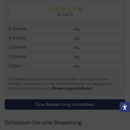
0
Verbrauchsmaterial
0 von 5
Verbrauchsmaterialtyp
Tintenbehälter
5 Sterne
0%
Drucktechnologie
Tintenstrahl
4 Sterne
Farbe
Grün (pigmentiert)
0%
Kapazität
160 ml
3 Sterne
0%
2 Sterne
0%
Informationen zur Kompatibilität
1 Stern
0%
Kompatibel mit
Canon imagePROGRAF
GP-2000, GP-4000
Die Bewertungen sind von echten Käufern und registrierten
Kunden. Sie werden vor der Veröffentlichung von uns geprüft.
Weitere Informationen zu
Bewertungsrichtlinien.
Allgemein
Eine Bewertung schreiben
Schreiben Sie eine Bewertung