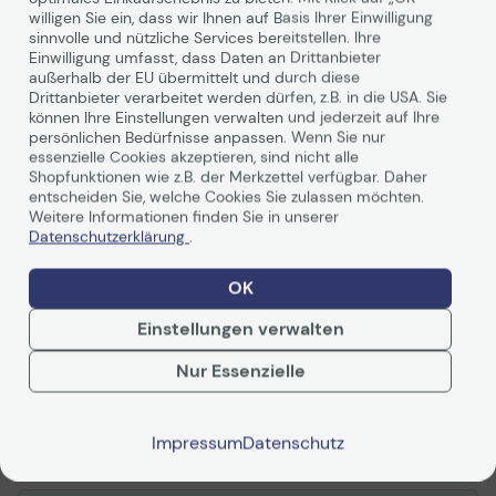
Technische Daten
willigen Sie ein, dass wir Ihnen auf Basis Ihrer Einwilligung
sinnvolle und nützliche Services bereitstellen. Ihre
Einwilligung umfasst, dass Daten an Drittanbieter
außerhalb der EU übermittelt und durch diese
Allgemein
Drittanbieter verarbeitet werden dürfen, z.B. in die USA. Sie
können Ihre Einstellungen verwalten und jederzeit auf Ihre
Hersteller
Canon
persönlichen Bedürfnisse anpassen. Wenn Sie nur
essenzielle Cookies akzeptieren, sind nicht alle
Herst.Art.Nr.
5273C001
Shopfunktionen wie z.B. der Merkzettel verfügbar. Daher
EAN
4549292188530
entscheiden Sie, welche Cookies Sie zulassen möchten.
Weitere Informationen finden Sie in unserer
Datenschutzerklärung
.
Hauptmerkmale
Produktbeschreibung
Canon PFI-2100 G - grün
Weiterlesen
OK
- original - Tintenbehälter
Einstellungen verwalten
Produkttyp
Tintenbehälter
Drucktechnologie
Tintenstrahl
Nur Essenzielle
Bewertungen
Druckfarbe
Grün (pigmentiert)
Kapazität
160 ml
Impressum
Datenschutz
Zusammenfassung
Kompatibel mit
imagePROGRAF GP-
2000, GP-4000