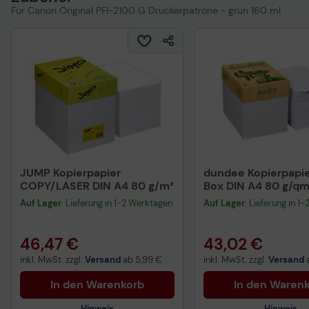
Für Canon Original PFI-2100 G Druckerpatrone - grün 160 ml
JUMP Kopierpapier
dundee Kopierpapie
COPY/LASER DIN A4 80 g/m²
Box DIN A4 80 g/qm
Blatt
Auf Lager
: Lieferung in 1-2 Werktagen
Auf Lager
: Lieferung in 1
46,47 €
43,02 €
inkl. MwSt. zzgl.
Versand
ab
5,99 €
inkl. MwSt. zzgl.
Versand
In den Warenkorb
In den Waren
Hinweis
Hinweis