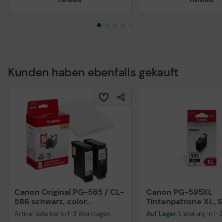
Kunden haben ebenfalls gekauft
Canon Original PG-585 / CL-
Canon PG-595XL
586 schwarz, color
Tintenpatrone XL, 
Druckerpatronen +
Artikel lieferbar in 1-3 Werktagen.
Auf Lager
: Lieferung in 1
Fotopapier, 2er-Set