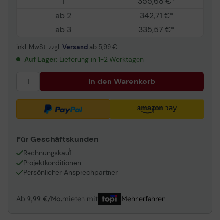
1
355,68 €*
ab 2
342,71 €*
ab 3
335,57 €*
inkl. MwSt. zzgl.
Versand
ab
5,99 €
Auf Lager
: Lieferung in 1-2 Werktagen
In den Warenkorb
Für Geschäftskunden
1
Rechnungskauf
Projektkonditionen
Persönlicher Ansprechpartner
Ab
9,99 €/Mo.
mieten mit
Mehr erfahren