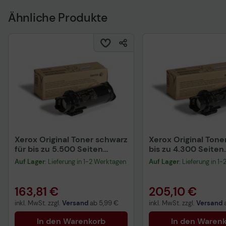
Ähnliche Produkte
Xerox Original Toner schwarz
Xerox Original Toner
für bis zu 5.500 Seiten
bis zu 4.300 Seiten
(106R03480)
(106R03692)
Auf Lager
: Lieferung in 1-2 Werktagen
Auf Lager
: Lieferung in 1
163,81 €
205,10 €
inkl. MwSt. zzgl.
Versand
ab
5,99 €
inkl. MwSt. zzgl.
Versand
In den Warenkorb
In den Waren