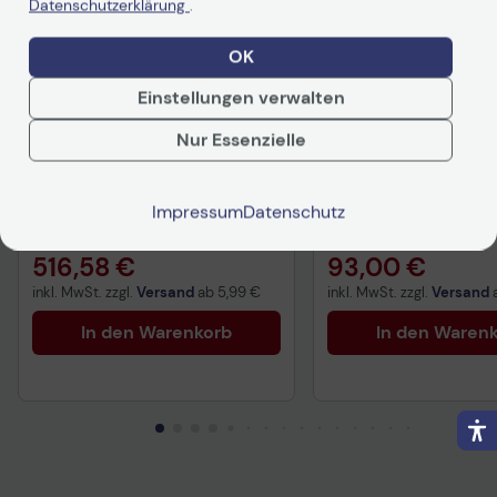
Datenschutzerklärung
.
OK
Einstellungen verwalten
Nur Essenzielle
Xerox Original C410/C415
xerox 006R04821 T
Toner - 4er Multipack
magenta
Auf Lager
: Lieferung in 1-2 Werktagen
Auf Lager
: Lieferung in 1
Impressum
Datenschutz
516,58 €
93,00 €
inkl. MwSt. zzgl.
Versand
ab
5,99 €
inkl. MwSt. zzgl.
Versand
In den Warenkorb
In den Waren