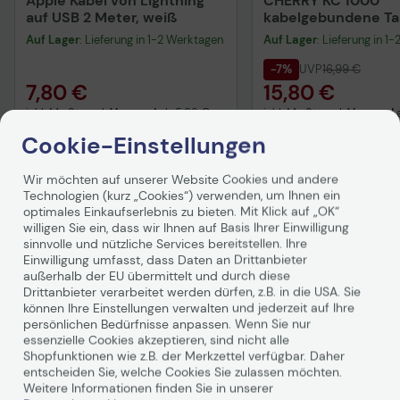
Apple Kabel von Lightning
CHERRY KC 1000
auf USB 2 Meter, weiß
kabelgebundene Tas
QWERTZ DE - schwa
Auf Lager
: Lieferung in 1-2 Werktagen
Auf Lager
: Lieferung in 1
-7%
UVP
16,99 €
7,80 €
15,80 €
inkl. MwSt. zzgl.
Versand
ab
5,99 €
inkl. MwSt. zzgl.
Versand
Cookie-Einstellungen
In den Warenkorb
In den Waren
Hinweis
Wir möchten auf unserer Website Cookies und andere
Technologien (kurz „Cookies“) verwenden, um Ihnen ein
optimales Einkaufserlebnis zu bieten. Mit Klick auf „OK“
willigen Sie ein, dass wir Ihnen auf Basis Ihrer Einwilligung
sinnvolle und nützliche Services bereitstellen. Ihre
Einwilligung umfasst, dass Daten an Drittanbieter
außerhalb der EU übermittelt und durch diese
Drittanbieter verarbeitet werden dürfen, z.B. in die USA. Sie
Kunden haben ebenfalls gekauft
können Ihre Einstellungen verwalten und jederzeit auf Ihre
Technisches Produkt
persönlichen Bedürfnisse anpassen. Wenn Sie nur
essenzielle Cookies akzeptieren, sind nicht alle
Shopfunktionen wie z.B. der Merkzettel verfügbar. Daher
entscheiden Sie, welche Cookies Sie zulassen möchten.
Weitere Informationen finden Sie in unserer