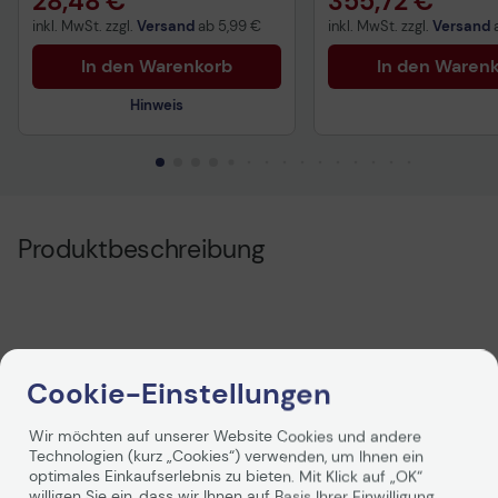
28,48 €
355,72 €
inkl. MwSt. zzgl.
Versand
ab
5,99 €
inkl. MwSt. zzgl.
Versand
In den Warenkorb
In den Waren
Hinweis
Technisches Produktdatenblatt
Vorvertragliche Informationen
gemäß der EU-
Produktbeschreibung
Datenverordnung
Cookie-Einstellungen
Wir möchten auf unserer Website Cookies und andere
Technologien (kurz „Cookies“) verwenden, um Ihnen ein
Technische Daten
optimales Einkaufserlebnis zu bieten. Mit Klick auf „OK“
willigen Sie ein, dass wir Ihnen auf Basis Ihrer Einwilligung