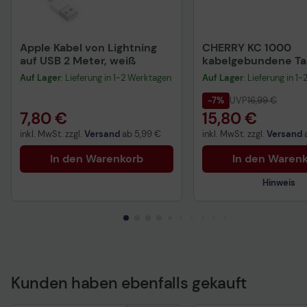
Apple Kabel von Lightning
CHERRY KC 1000
auf USB 2 Meter, weiß
kabelgebundene Tas
QWERTZ DE - schwa
Auf Lager
: Lieferung in 1-2 Werktagen
Auf Lager
: Lieferung in 1
-7%
UVP
16,99 €
7,80 €
15,80 €
inkl. MwSt. zzgl.
Versand
ab
5,99 €
inkl. MwSt. zzgl.
Versand
In den Warenkorb
In den Waren
Hinweis
Kunden haben ebenfalls gekauft
Technisches Produkt