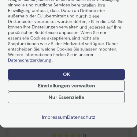
sinnvolle und nützliche Services bereitstellen. Ihre
Einwilligung umfasst, dass Daten an Drittanbieter
Allgemein
außerhalb der EU übermittelt und durch diese
Drittanbieter verarbeitet werden dürfen, z.B. in die USA. Sie
Hersteller
Canon
können Ihre Einstellungen verwalten und jederzeit auf Ihre
persönlichen Bedürfnisse anpassen. Wenn Sie nur
Herst. Art. Nr.
2777B003
essenzielle Cookies akzeptieren, sind nicht alle
EAN
5711045036149
Shopfunktionen wie z.B. der Merkzettel verfügbar. Daher
entscheiden Sie, welche Cookies Sie zulassen möchten.
Weitere Informationen finden Sie in unserer
Hauptmerkmale
Datenschutzerklärung
.
Produktbeschreibung
Canon C-EXV 28 - 1 -
Weiterlesen
Farbe (Cyan, Magenta,
OK
Gelb) - Trommel-Kit
Einstellungen verwalten
Verbrauchsmaterialtyp
Trommel-Kit
Nur Essenzielle
Bewertungen
Drucktechnologie
Laser
Druckfarbe
Farbe (Cyan, Magenta,
Gelb)
Zusammenfassung
Impressum
Datenschutz
Kapazität
Bis zu 85.000 Seiten
Entwickelt für
imageRUNNER ADVANCE
0
C5045, C5045i, C5051,