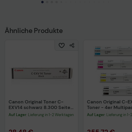
Ähnliche Produkte
Canon Original Toner C-
Canon Original C-
EXV14 schwarz 8.300 Seiten
Toner - 4er Multipa
(0384B006)
magenta, gelb, sch
Auf Lager
: Lieferung in 1-2 Werktagen
Auf Lager
: Lieferung in 1