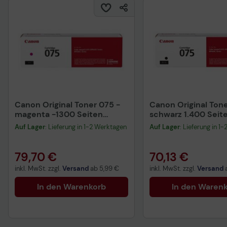
Canon Original Toner 075 -
Canon Original Tone
magenta -1300 Seiten
schwarz 1.400 Seit
(6363C002)
(6365C002)
Auf Lager
: Lieferung in 1-2 Werktagen
Auf Lager
: Lieferung in 1
79,70 €
70,13 €
inkl. MwSt. zzgl.
Versand
ab
5,99 €
inkl. MwSt. zzgl.
Versand
In den Warenkorb
In den Waren