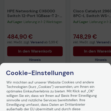
HPE Networking CX6000
Cisco Catalyst 29
Switch 12-Port 1GBase-T 2-
8PC-L Switch WS-
Port 1G SFP 139W Klasse 4
C2960CX-8PC-L
Auf Lager
: Lieferung in 1-2 Werktagen
Auf Lager
: Lieferung in 1
PoE rackmountfähig
484,90 €
748,29 €
inkl. MwSt. zzgl.
Versand
ab
5,99 €
inkl. MwSt. zzgl.
Versand
In den Warenkorb
In den Waren
Hinweis
Hinweis
Cookie-Einstellungen
Technisches Produktdatenblatt
Technisches Produkt
Wir möchten auf unserer Website Cookies und andere
Technologien (kurz „Cookies“) verwenden, um Ihnen ein
Produktbeschreibung
optimales Einkaufserlebnis zu bieten. Mit Klick auf „OK“
willigen Sie ein, dass wir Ihnen auf Basis Ihrer Einwilligung
sinnvolle und nützliche Services bereitstellen. Ihre
Eine grundlegende Komponente eines
Einwilligung umfasst, dass Daten an Drittanbieter
Unternehmensnetzwerks ist die LAN-Switching-
außerhalb der EU übermittelt und durch diese