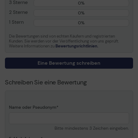
3 Sterne
0%
107.1 Mpps
2 Sterne
0%
Kapazität
Virtuelle Schnittstellen
(VLANs) : 1023
1 Stern
0%
Jumbo-
9216
Rahmenunterstützung
Die Bewertungen sind von echten Käufern und registrierten
Kunden. Sie werden vor der Veröffentlichung von uns geprüft.
Remoteverwaltungsprotokoll
SNMP 1, RMON 1, RMON 2,
Weitere Informationen zu
Bewertungsrichtlinien.
Telnet, SNMP 3, SNMP 2c,
HTTP, TFTP, SSH, CLI
Eine Bewertung schreiben
Leistungsmerkmale
Layer 2 switching, DHCP
Support, Auto-
Negotiation, ARP-
Schreiben Sie eine Bewertung
Unterstützung, Trunking,
VLAN-Unterstützung,
Auto-Uplink (Auto
MDI/MDI-X), IPv6-
Name oder Pseudonym
Unterstützung, Rapid
Spanning Tree Protocol
(RSTP)-Unterstützung,
Multiple Spanning Tree
Bitte mindestens 3 Zeichen eingeben.
Protocol (MSTP)-