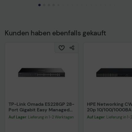
Technisches Produktdatenblatt
Technisches Produkt
Kunden haben ebenfalls gekauft
TP-Link Omada ES228GP 28-
HPE Networking C
Port Gigabit Easy Managed
20p 10/100/1000BA
Switch
Smart Rate 1/2.5Gb
Auf Lager
: Lieferung in 1-2 Werktagen
Auf Lager
: Lieferung in 1
1G/2.5G Switch (S6