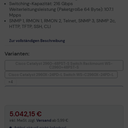
Switching-Kapazität: 216 Gbps
Weiterleitungsleistung (Paketgröße 64 Byte): 107.1
Mpps
SNMP 1, RMON 1, RMON 2, Telnet, SNMP 3, SNMP 2c,
HTTP, TFTP, SSH, CLI
Zur vollständigen Beschreibung
Varianten:
Cisco Catalyst 2960-48PST-S Switch Rackmount WS-
C2960+48PST-S
Cisco Catalyst 2960X-24PD-L Switch WS-C2960X-24PD-L
+4
Cisco Catalyst 2960X-48TS-L Switch Rackmount WS-
C2960X-48TS-L
Cisco Catalyst 2960X-48FPS-L Switch Rackmount WS-
C2960X-48FPS-L
Cisco Catalyst 2960CX-8TC-L Switch WS-C2960CX-8TC-L
5.042,15 €
Cisco Catalyst 2960CX-8PC-L Switch WS-C2960CX-8PC-L
inkl. MwSt. zzgl.
Versand
ab
5,99 €
Artikel aktuell nicht lieferbar!