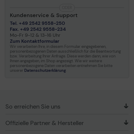
107.1 Mpps
ODER
Kapazität
Virtuelle Schnittstellen
Kundenservice & Support
(VLANs) : 1023
Tel. +49 2542 9558-250
Jumbo-
9216
Fax. +49 2542 9558-234
Rahmenunterstützung
Mo-Fr 9-12 & 13-16 Uhr
Max. Einheiten pro Stack
8
Zum Kontaktformular
Wir verarbeiten Ihre, in diesem Formular eingegebenen,
Remoteverwaltungsprotokoll
SNMP 1, RMON 1, RMON 2,
personenbezogenen Daten ausschließlich für die Beantwortung
Telnet, SNMP 3, SNMP 2c,
bzw. Verarbeitung Ihrer Anfrage. Diese werden dann, wie von
HTTP, TFTP, SSH, CLI
Ihnen angegeben, im Shop angezeigt. Wie wir weitere
personenbezogene Daten verarbeiten entnehmen Sie bitte
Authentifizierungsmethode
Kerberos, Secure Shell
unserer
Datenschutzerklärung
.
(SSH), RADIUS, TACACS+
Leistungsmerkmale
Layer 2 switching, DHCP
Support, Auto-
Negotiation, ARP-
Unterstützung, Trunking,
So erreichen Sie uns
VLAN-Unterstützung,
Auto-Uplink (Auto
OFFICE Partner GmbH
MDI/MDI-X), IPv6-
Offizielle Partner & Hersteller
Schlesierring 35
Unterstützung, Rapid
48712 Gescher
Spanning Tree Protocol