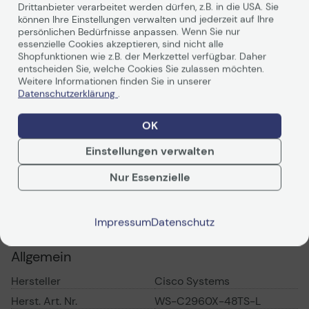
Infrastruktur, die Anwender, Applikationen und
Drittanbieter verarbeitet werden dürfen, z.B. in die USA. Sie
Kommunikationssysteme untereinander verbindet. Seit
können Ihre Einstellungen verwalten und jederzeit auf Ihre
1995 ist Cisco Systems führend bei der Innovation des
persönlichen Bedürfnisse anpassen. Wenn Sie nur
LANSwitching, von der Einführung der Catalyst 5000
essenzielle Cookies akzeptieren, sind nicht alle
Shopfunktionen wie z.B. der Merkzettel verfügbar. Daher
Serie bis hin zur Entwicklung der heutigen intelligenten
entscheiden Sie, welche Cookies Sie zulassen möchten.
Switch-Plattformen. Die Cisco Catalyst LAN Switches
Weitere Informationen finden Sie in unserer
bieten Intelligenz und Leistung nach dem neuesten
Datenschutzerklärung
.
Stand der Technik und unterstützen die
Weiterlesen
Unternehmensziele durch den Schutz, die Optimierung
OK
und die Skalierbarkeit der Infrastruktur.
Einstellungen verwalten
Nur Essenzielle
Technische Daten
PDF-Datenblatt
Impressum
Datenschutz
Allgemein
Hersteller
Cisco Systems
Herst. Art. Nr.
WS-C2960X-48TS-L