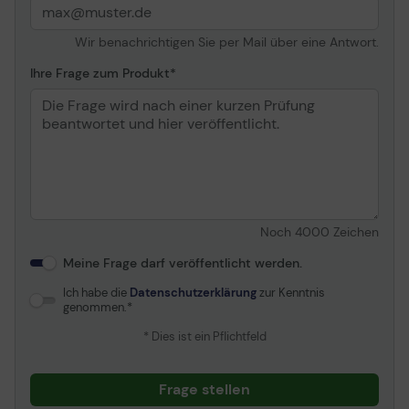
Gewicht
4.2 kg
Wir benachrichtigen Sie per Mail über eine Antwort.
Herstellergarantie
Begrenzte lebenslange
Garantie (in Deutschland
Ihre Frage zum Produkt
gelten die gesetzlichen
Gewährleistungsvorschriften)
Allgemein
Gerätetyp
Switch - 48 Anschlüsse -
verwaltet - stapelbar
Art
Desktop, an Rack
Noch
4000
Zeichen
montierbar - 1U
Meine Frage darf veröffentlicht werden.
Untertyp
Gigabit Ethernet
Ich habe die
Datenschutzerklärung
zur Kenntnis
Ports
48 x 10/100/1000 + 4 x
genommen.
Gigabit SFP
* Dies ist ein Pflichtfeld
Leistung
Switching-Kapazität : 216
Gbps ¦
Weiterleitungsleistung
Frage stellen
(Paketgröße 64 Byte) :