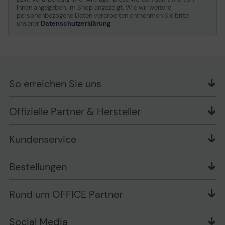
Ihnen angegeben, im Shop angezeigt. Wie wir weitere
personenbezogene Daten verarbeiten entnehmen Sie bitte
unserer
Datenschutzerklärung
.
So erreichen Sie uns
OFFICE Partner GmbH
Offizielle Partner & Hersteller
Schlesierring 35
48712 Gescher
Kundenservice
Telefon: +49 (0) 2542 / 9558250
Kontaktformular
Apple im Unternehmen
Bestellungen
Bewertungsrichtlinien
Ansprechpartner bei fehlerhafter Ware und Schäden
FAQ
Rückruf-Service
Liefer- und Zahlungsbedingungen
OFFICE Partner Blog
Rund um OFFICE Partner
Versand im Namen Dritter
Wissen mit OP
Zahlungsarten
Produkttests
Über uns
Widerrufsrecht
Markenshops
Social Media
Stellenangebote
Muster-Widerrufsformular