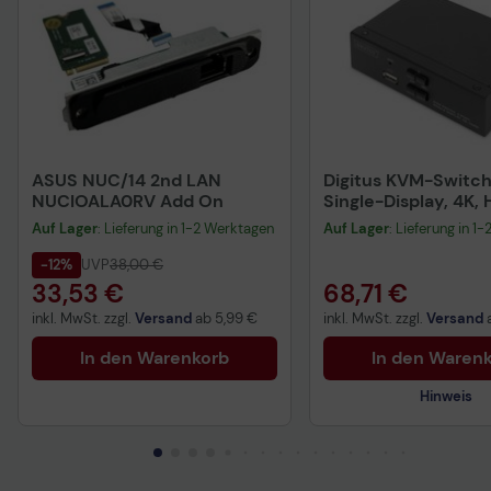
ASUS NUC/14 2nd LAN
Digitus KVM-Switch,
NUCIOALA0RV Add On
Single-Display, 4K,
Auf Lager
: Lieferung in 1-2 Werktagen
Auf Lager
: Lieferung in 1
-12%
UVP
38,00 €
33,53 €
68,71 €
inkl. MwSt. zzgl.
Versand
ab
5,99 €
inkl. MwSt. zzgl.
Versand
In den Warenkorb
In den Waren
Hinweis
Sicherheitsdatenblat