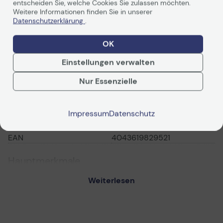
entscheiden Sie, welche Cookies Sie zulassen möchten.
Weitere Informationen finden Sie in unserer
Datenschutzerklärung
.
Technische Daten
OK
Einstellungen verwalten
PDF-Datenblatt
Nur Essenzielle
Allgemein
Hersteller
DeLOCK
Impressum
Datenschutz
Herst. Art. Nr.
82952
EAN
4043619829521
Hauptmerkmale
Produktbeschreibung
DeLOCK High Speed HDMI
Weiterlesen
with Ethernet -
Video-/Audio-/Netzwerkkabel
- HDMI - 2 m
Kabel
Video-/Audio-/Netzwerkkabel