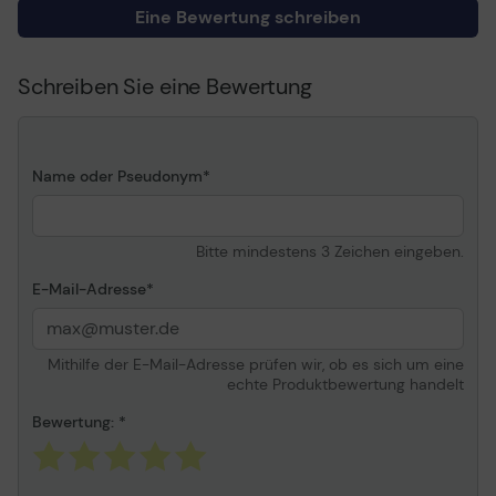
Eine Bewertung schreiben
Unterstützte
HDMI
Schnittstellen
Technische Merkmale
HDMI Ethernet Channel
Schreiben Sie eine Bewertung
(HEC), Audio Return
Channel (ARC), 3D-
Transmission
American Wire Gauge
28
Name oder Pseudonym
(AWG)
Zusätzliche Merkmale
Goldbeschichtet
Anschlüsse,
Bitte mindestens 3 Zeichen eingeben.
Winkelstecker
E-Mail-Adresse
Länge
2 m
Kabel
Mithilfe der E-Mail-Adresse prüfen wir, ob es sich um eine
echte Produktbewertung handelt
Linke(r)
1 x HDMI Typ A, 19-polig -
Anschluss/Anschlüsse
männlich
Bewertung:
Rechte(r)
1 x HDMI Typ A, 19-polig -
Anschluss/Anschlüsse
männlich