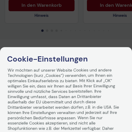
In den Warenkorb
In den Waren
Hinweis
Hinweis
Technisches Produktdatenblatt
Technisches Produkt
Produktbeschreibung
Cookie-Einstellungen
Dieses High Speed HDMI mit Ethernet Kabel von Delock
Wir möchten auf unserer Website Cookies und andere
entspricht dem neuesten HDMI Standard und vereint
Technologien (kurz „Cookies“) verwenden, um Ihnen ein
schnelle Datenübertragung sowie Audio-/ Video- und
optimales Einkaufserlebnis zu bieten. Mit Klick auf „OK“
Ethernetverbindung in einem. Sie können somit z. B. Ihren
willigen Sie ein, dass wir Ihnen auf Basis Ihrer Einwilligung
PC oder ein DVD / Blu-ray Laufwerk an einen
Monitor
sinnvolle und nützliche Services bereitstellen. Ihre
oder TV anschließen. Mit Hilfe des gewinkelten Steckers
Einwilligung umfasst, dass Daten an Drittanbieter
erreichen Sie auch schwer zugängliche HDMI Ports. Der
außerhalb der EU übermittelt und durch diese
HDMI-A Stecker ist zudem abwärtskompatibel zu seinen
Drittanbieter verarbeitet werden dürfen, z.B. in die USA. Sie
Vorgängern und ermöglicht weiterhin den Anschluss
können Ihre Einstellungen verwalten und jederzeit auf Ihre
persönlichen Bedürfnisse anpassen. Wenn Sie nur
Ihrer bisherigen Geräte.
essenzielle Cookies akzeptieren, sind nicht alle
Weiterlesen
Shopfunktionen wie z.B. der Merkzettel verfügbar. Daher