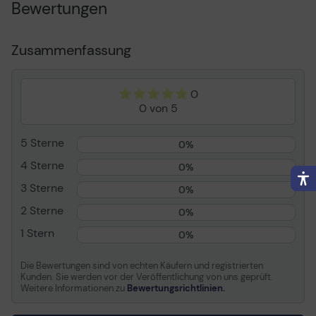
Bewertungen
- HDMI
American Wire Gauge
28
Zusammenfassung
(AWG)
Länge
2 m
Linke(r)
1 x HDMI Typ A, 19-polig -
0
Anschluss/Anschlüsse
männlich
0 von 5
Rechte(r)
1 x HDMI Typ A, 19-polig -
Anschluss/Anschlüsse
männlich
5 Sterne
0%
Technische Merkmale
HDMI Ethernet Channel
4 Sterne
0%
(HEC), Audio Return
Channel (ARC), 3D-
3 Sterne
0%
Transmission
2 Sterne
0%
Zusätzliche Merkmale
Goldbeschichtet
1 Stern
Anschlüsse,
0%
Winkelstecker
Die Bewertungen sind von echten Käufern und registrierten
Kunden. Sie werden vor der Veröffentlichung von uns geprüft.
Allgemein
Weitere Informationen zu
Bewertungsrichtlinien.
Kabeltyp
Video-/Audio-/Netzwerkkabel