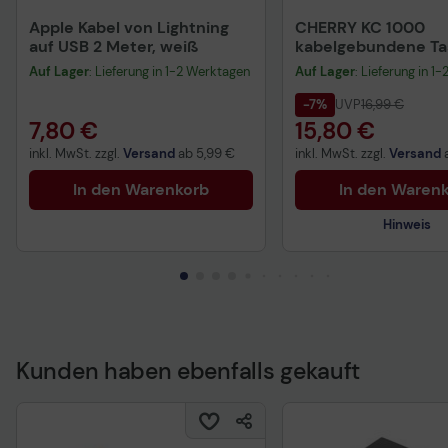
Apple Kabel von Lightning
CHERRY KC 1000
auf USB 2 Meter, weiß
kabelgebundene Tas
QWERTZ DE - schwa
Auf Lager
: Lieferung in 1-2 Werktagen
Auf Lager
: Lieferung in 1
-7%
UVP
16,99 €
7,80 €
15,80 €
inkl. MwSt. zzgl.
Versand
ab
5,99 €
inkl. MwSt. zzgl.
Versand
In den Warenkorb
In den Waren
Hinweis
Kunden haben ebenfalls gekauft
Technisches Produkt