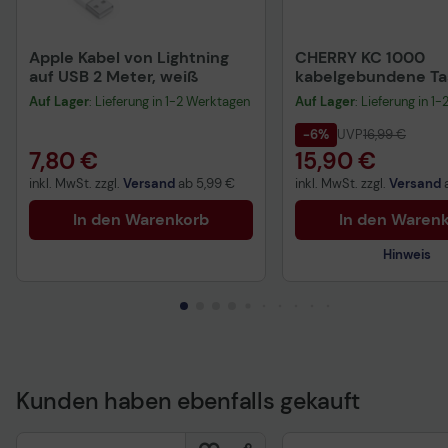
Apple Kabel von Lightning
CHERRY KC 1000
auf USB 2 Meter, weiß
kabelgebundene Tas
QWERTZ DE - schwa
Auf Lager
: Lieferung in 1-2 Werktagen
Auf Lager
: Lieferung in 1
-6%
UVP
16,99 €
7,80 €
15,90 €
inkl. MwSt. zzgl.
Versand
ab
5,99 €
inkl. MwSt. zzgl.
Versand
In den Warenkorb
In den Waren
Hinweis
Kunden haben ebenfalls gekauft
Technisches Produkt