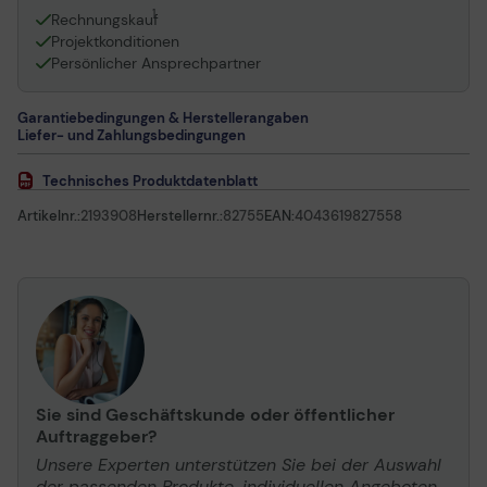
1
Rechnungskauf
Projektkonditionen
Persönlicher Ansprechpartner
Garantiebedingungen & Herstellerangaben
Liefer- und Zahlungsbedingungen
Technisches Produktdatenblatt
Artikelnr.:
2193908
Herstellernr.:
82755
EAN:
4043619827558
Sie sind Geschäftskunde oder öffentlicher
Auftraggeber?
Unsere Experten unterstützen Sie bei der Auswahl
der passenden Produkte, individuellen Angeboten