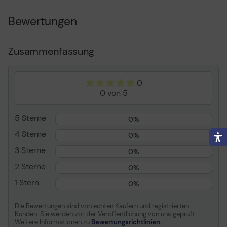
Technologie
Doppelisolierung
Bewertungen
Kabeleigenschaften
Goldbeschichtete
Anschlüsse
Länge
5 m
Zusammenfassung
Anschluss/Anschlüsse
1 x 9-polig USB Typ A -
männlich
0
Anschluss/Anschlüsse
1 x 9-polig USB Typ A -
0 von 5
(anderes Kabelende)
weiblich
Produktzertifizierungen
USB / Hi-Speed USB / USB
5 Sterne
0%
3. 0
4 Sterne
0%
Farbe
Schwarz
3 Sterne
0%
Allgemein
2 Sterne
0%
Typ
USB-Verlängerungskabel
1 Stern
0%
Technologie
Doppelisolierung
Die Bewertungen sind von echten Käufern und registrierten
American Wire Gauge
24/28
Kunden. Sie werden vor der Veröffentlichung von uns geprüft.
(AWG)
Weitere Informationen zu
Bewertungsrichtlinien.