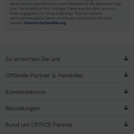
personenbezogenen Daten ausschließlich für die Beantwortung
bzw. Verarbeitung Ihrer Anfrage. Diese werden dann, wie von
Ihnen angegeben, im Shop angezeigt. Wie wir weitere
personenbezogene Daten verarbeiten entnehmen Sie bitte
unserer
Datenschutzerklärung
.
So erreichen Sie uns
OFFICE Partner GmbH
Offizielle Partner & Hersteller
Schlesierring 35
48712 Gescher
Kundenservice
Telefon: +49 (0) 2542 / 9558250
Kontaktformular
Apple im Unternehmen
Bestellungen
Bewertungsrichtlinien
Ansprechpartner bei fehlerhafter Ware und Schäden
FAQ
Rückruf-Service
Liefer- und Zahlungsbedingungen
OFFICE Partner Blog
Rund um OFFICE Partner
Versand im Namen Dritter
Wissen mit OP
Zahlungsarten
Produkttests