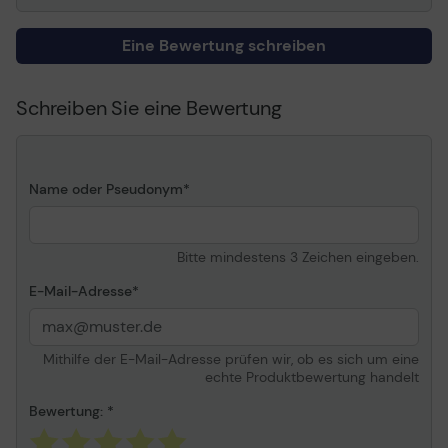
Kabeleigenschaften
Goldbeschichtete
Anschlüsse
Eine Bewertung schreiben
Länge
5 m
Farbe
Schwarz
Schreiben Sie eine Bewertung
Konnektivität
Anschluss/Anschlüsse
1 x 9-polig USB Typ A -
Name oder Pseudonym
männlich
Anschluss/Anschlüsse
1 x 9-polig USB Typ A -
(anderes Kabelende)
weiblich
Bitte mindestens 3 Zeichen eingeben.
Verschiedenes
E-Mail-Adresse
Kennzeichnung
USB / Hi-Speed USB / USB
3. 0
Mithilfe der E-Mail-Adresse prüfen wir, ob es sich um eine
echte Produktbewertung handelt
Bewertung: