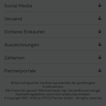
Über uns
Widerrufsrecht
Markenshops
Social Media
Stellenangebote
Muster-Widerrufsformular
Garantiearten
Affiliate Partnerprogramm
Verpackungsordnung
Geschäftskunden
Ebay Auktionen
Versandinformationen
Information zur Entsorgung von Batterien und
Versand
Playox.de
Sicheres Einkaufen
Elektro-/Elektronikgeräten
druck-collect.de
Datenschutz
Newsletter
Presse
AGB
Sicheres Einkaufen
Vertrag widerrufen
Impressum
Cookie Einstellungen ändern
Zu den Barrierefreiheitseinstellungen
Auszeichnungen
Erklärung zur Barrierefreiheit
Zahlarten
Partnerportale
1)
Nach erfolgreicher Verifizierung innerhalb des genehmigten
Kreditrahmens
Alle Preise inkl. gesetzl. Mehrwertsteuer zzgl. Versandkosten und ggf.
Nachnahmegebühren, wenn nicht anders beschrieben.
© Copyright 1997-2026 by OFFICE Partner GmbH - All rights reserved.