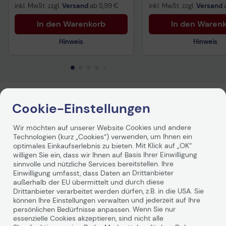
inkl. MwSt. zzgl.
Versand
ab
5,99 €
inkl. MwSt. zzgl.
Versand
In den Warenkorb
In den Waren
Hinweis
Hinweis
Technisches Produktdatenblatt
Technisches Produkt
Produktbeschreibung
Cookie-Einstellungen
Dieses hochwertige USB Verlängerungskabel entspricht
Wir möchten auf unserer Website Cookies und andere
Technologien (kurz „Cookies“) verwenden, um Ihnen ein
dem neuen USB 3. 0 Standard und unterstützt eine
optimales Einkaufserlebnis zu bieten. Mit Klick auf „OK“
schnellere Datentransferrate von bis zu 5 Gb/s (Super
willigen Sie ein, dass wir Ihnen auf Basis Ihrer Einwilligung
Speed). Es kann weiterhin zum Anschluss Ihrer
sinnvolle und nützliche Services bereitstellen. Ihre
bisherigen USB Geräte verwendet werden, da der USB 3.
Einwilligung umfasst, dass Daten an Drittanbieter
0-A Stecker kompatibel zu seinen Vorgängern USB 2. 0
außerhalb der EU übermittelt und durch diese
und USB 1. 1 ist. Der höhere Querschnitt der Strom- und
Drittanbieter verarbeitet werden dürfen, z.B. in die USA. Sie
Datenleitungen gewährleistet eine zuverlässige
können Ihre Einstellungen verwalten und jederzeit auf Ihre
Verbindung zwischen dem Gerät und Ihrem Computer.
persönlichen Bedürfnisse anpassen. Wenn Sie nur
Optisch überzeugt das Kabel vor allem durch seine
essenzielle Cookies akzeptieren, sind nicht alle