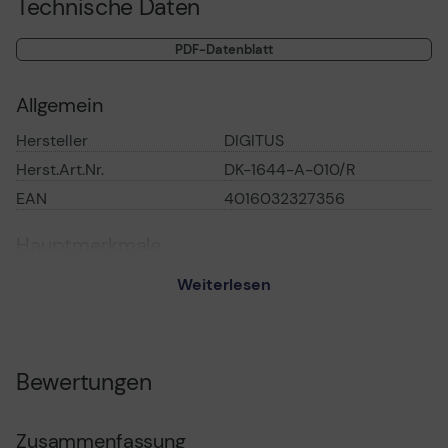
Technische Daten
Identifizierung der Kategorie 6A wird durch die gelbe
Einfärbung der Stecker ermöglicht.
PDF-Datenblatt
Allgemein
Hersteller
DIGITUS
Herst.Art.Nr.
DK-1644-A-010/R
EAN
4016032327356
Hauptmerkmale
Produktbeschreibung
DIGITUS Patch-Kabel - 1
Weiterlesen
m - Rot, RAL 3020
Typ
Patch-Kabel - CAT 6a
Technologie
SFTP-Kabel
Bewertungen
Abschirmungsmaterial
Aluminiumfolie mit
Aluminium-Magnesium-
Abschirmung
Zusammenfassung