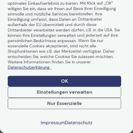
optimales Einkaufserlebnis zu bieten. Mit Klick auf „OK“
willigen Sie ein, dass wir Ihnen auf Basis Ihrer Einwilligung
sinnvolle und nützliche Services bereitstellen. Ihre
Technisches Produktdatenblatt
Technisches Produkt
Einwilligung umfasst, dass Daten an Drittanbieter
außerhalb der EU übermittelt und durch diese
Sicherheitsdatenblatt
Sicherheitsdatenblat
Produktbeschreibung
Drittanbieter verarbeitet werden dürfen, z.B. in die USA. Sie
können Ihre Einstellungen verwalten und jederzeit auf Ihre
persönlichen Bedürfnisse anpassen. Wenn Sie nur
Die DIGITUS® Kategorie 6A Klasse EA Patchkabel werden
essenzielle Cookies akzeptieren, sind nicht alle
hergestellt und getestet nach dem ISO/IEC 11801 und
Shopfunktionen wie z.B. der Merkzettel verfügbar. Daher
DIN EN 50173 CAT 6A Standard. Sie garantieren, dass die
entscheiden Sie, welche Cookies Sie zulassen möchten.
Kabelinstallation der ISO & EN Channel Spezifikation
Weitere Informationen finden Sie in unserer
entspricht und bieten eine hervorragende Leistung in
Datenschutzerklärung
.
der DIGITUS® CAT 6A Verkabelung. Die Leistung wurde
bis 500 MHz getestet, inklusive Leistungseigenschaften
OK
wie beispielsweise dem Nahnebensprechen („NEXT“).
Die DIGITUS® Patchkabel wurden speziell entwickelt um
Einstellungen verwalten
allen Ansprüchen in den verschiedenen
Weiterlesen
Anwendungsbereichen in vollem Umfang gerecht zu
Nur Essenzielle
werden. Jedes Kabel ist mit einer angespritzten
Knickschutztülle mit Zugentlastung ausgestattet.
Außerdem besitzt die Tülle einen Rasthebelschutz,
Impressum
Datenschutz
welcher das Verhaken der Kabel sowie das Abbrechen
des Rasthebels vom Stecker verhindert. Eine einfache