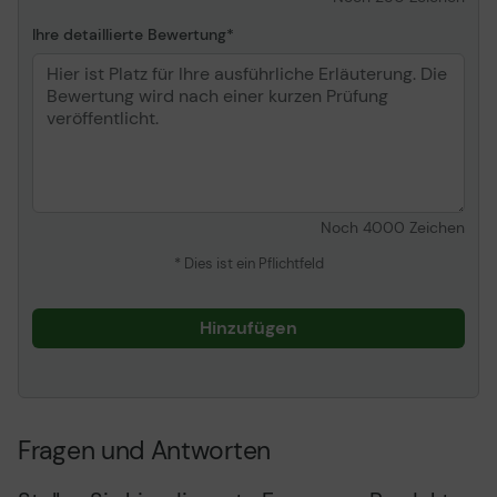
minimiertes Near-End
Crosstalk (NEXT),
Ihre detaillierte Bewertung
Knickschutz, Freiliegende
Kupferleitung, gelber
Stecker
Länge
1 m
Farbe
Rot, RAL 3020
Konnektivität
Noch
4000
Zeichen
Anschluss
RJ-45 - männlich
* Dies ist ein Pflichtfeld
Stecker (zweites Ende)
RJ-45 - männlich
Verschiedenes
Hinzufügen
Kennzeichnung
RoHS, IEC 60332-1,
ISO/IEC 11801, TIA/EIA-
568-C.2, ISO/IEC 11801:
Class Ea, TIA/EIA-568-B,
Fragen und Antworten
IEC 61034, EN 50173 - bis
zu 250 MHz