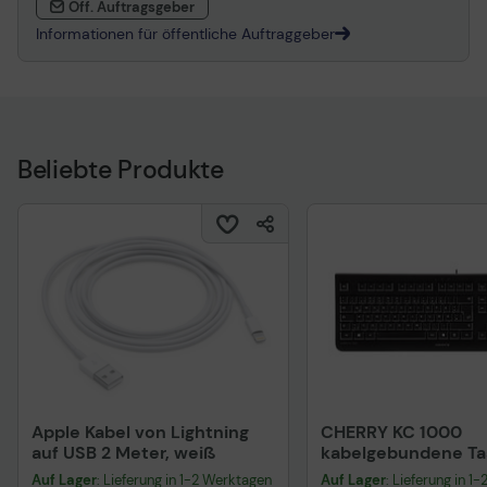
Öff. Auftragsgeber
Informationen für öffentliche Auftraggeber
Beliebte Produkte
Apple Kabel von Lightning
CHERRY KC 1000
auf USB 2 Meter, weiß
kabelgebundene Tas
QWERTZ DE - schwa
Auf Lager
: Lieferung in 1-2 Werktagen
Auf Lager
: Lieferung in 1