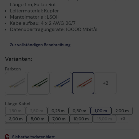
Länge 1 m, Farbe Rot
Leitermaterial: Kupfer
Mantelmaterial: LSOH
Kabelaufbau: 4 x 2 AWG 26/7
Datenübertragungsrate: 10.000 Mbit/s
Zur vollständigen Beschreibung
Varianten:
Farbton
+2
Länge Kabel
1,50 m
2,50 m
0,25 m
0,50 m
1,00 m
2,00 m
+3
3,00 m
5,00 m
7,00 m
10,00 m
15,00 m
20,00 m
25,00 m
30,00 m
Sicherheitsdatenblatt