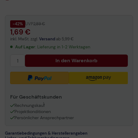
-42%
UVP
2,89 €
1,69 €
inkl. MwSt. zzgl.
Versand
ab
5,99 €
Auf Lager
: Lieferung in 1-2 Werktagen
In den Warenkorb
Für Geschäftskunden
1
Rechnungskauf
Projektkonditionen
Persönlicher Ansprechpartner
Garantiebedingungen & Herstellerangaben