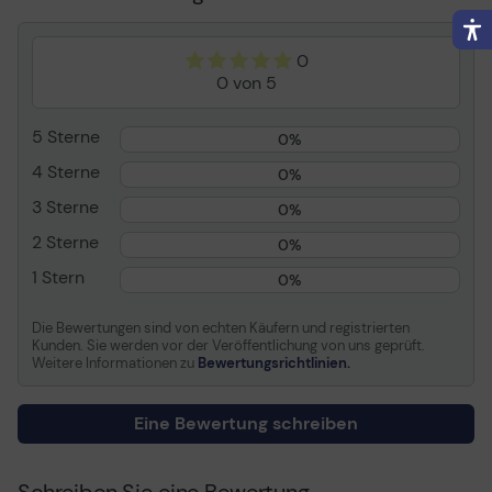
Drähte pro Kabel
8 Drähte
Leistungsmerkmale
Geschirmt, halogenfrei,
0
geformt, ohne Haken,
0 von 5
verseilt, gekennzeichnet,
abgeschirmte
Anschlüsse,
5 Sterne
0%
Zugentlastung,
4 Sterne
minimiertes Near-End
0%
Crosstalk (NEXT),
3 Sterne
0%
Knickschutz, Freiliegende
Kupferleitung, gelber
2 Sterne
0%
Stecker
1 Stern
0%
Länge
1 m
Anschluss
RJ-45 - männlich
Die Bewertungen sind von echten Käufern und registrierten
Kunden. Sie werden vor der Veröffentlichung von uns geprüft.
Stecker (zweites Ende)
RJ-45 - männlich
Weitere Informationen zu
Bewertungsrichtlinien.
Farbe
Rot, RAL 3020
Eine Bewertung schreiben
Allgemein
Typ des Netzwerkkabels
Patch-Kabel - CAT 6a
Schreiben Sie eine Bewertung