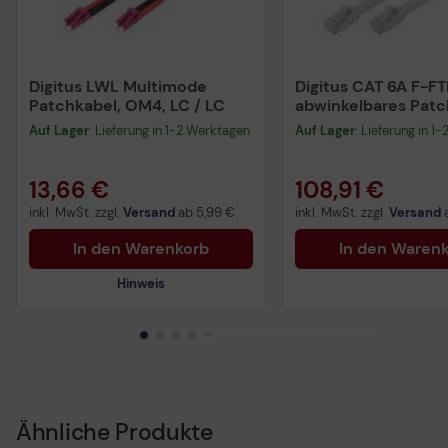
Digitus LWL Multimode
Digitus CAT 6A F-FT
Patchkabel, OM4, LC / LC
abwinkelbares Patc
Kupfer, 5 m, grau, 1
Auf Lager
: Lieferung in 1-2 Werktagen
Auf Lager
: Lieferung in 1
13,66 €
108,91 €
inkl. MwSt. zzgl.
Versand
ab
5,99 €
inkl. MwSt. zzgl.
Versand
In den Warenkorb
In den Waren
Hinweis
Sicherheitsdatenblatt
Ähnliche Produkte