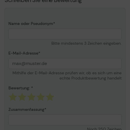
Technologie
SFTP-Kabel
Abschirmungsmaterial
Aluminiumfolie mit
Aluminium-Magnesium-
Name oder Pseudonym
Abschirmung
Kabelmantelmaterial
Low Smoke Zero Halogen
(LSZH)/PVC
Bitte mindestens 3 Zeichen eingeben.
American Wire Gauge
26/7
(AWG)
E-Mail-Adresse
Drähte pro Kabel
8 Drähte
Paare pro Kabel
4 Zweidrahtleitungen
Mithilfe der E-Mail-Adresse prüfen wir, ob es sich um eine
echte Produktbewertung handelt
Impedanz
100 Ohm
Beschichteter Stecker
Gold, Nickel
Bewertung:
Leistungsmerkmale
Geschirmt, halogenfrei,
geformt, ohne Haken,
verseilt, gekennzeichnet,
Zusammenfassung
abgeschirmte
Anschlüsse,
Zugentlastung,
Noch
250
Zeichen