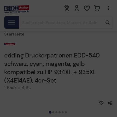
0
0
Startseite
edding Druckerpatronen EDD-540
schwarz, cyan, magenta, gelb
kompatibel zu HP 934XL + 935XL
(X4E14AE), 4er-Set
1 Pack = 4 St.