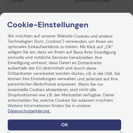
Inhalt
Druckerpatronen
Überschriftenvorlage
Druckerpatronen
Cookie-Einstellungen
Bezeichnung des
Edding Ti.ers.HP
Wir möchten auf unserer Website Cookies und andere
Herstellers
934XL/935XL
Weiterlesen
Technologien (kurz „Cookies“) verwenden, um Ihnen ein
optimales Einkaufserlebnis zu bieten. Mit Klick auf „OK“
willigen Sie ein, dass wir Ihnen auf Basis Ihrer Einwilligung
Shop
18-540
sinnvolle und nützliche Services bereitstellen. Ihre
Herstellernummer
Einwilligung umfasst, dass Daten an Drittanbieter
Bewertungen
außerhalb der EU übermittelt und durch diese
Drittanbieter verarbeitet werden dürfen, z.B. in die USA. Sie
Verpackungseinheit
4 St.
können Ihre Einstellungen verwalten und jederzeit auf Ihre
Zusammenfassung
persönlichen Bedürfnisse anpassen. Wenn Sie nur
essenzielle Cookies akzeptieren, sind nicht alle
Verpackungseinheit
1 Pack = 4 St.
Shopfunktionen wie z.B. der Merkzettel verfügbar. Daher
(lang)
entscheiden Sie, welche Cookies Sie zulassen möchten.
0
Weitere Informationen finden Sie in unserer
0 von 5
Datenschutzerklärung
.
Produkttyp
Tinte/ Tintenpatrone
5 Sterne
OK
0%
geeignet für
Officejet Pro