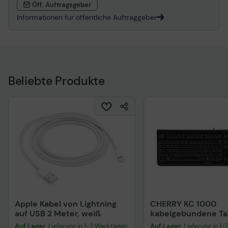
Öff. Auftragsgeber
Informationen für öffentliche Auftraggeber
Beliebte Produkte
Apple Kabel von Lightning
CHERRY KC 1000
auf USB 2 Meter, weiß
kabelgebundene Tas
QWERTZ DE - schwa
Auf Lager
: Lieferung in 1-2 Werktagen
Auf Lager
: Lieferung in 1