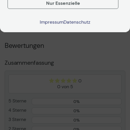
Nur Essenzielle
Hauptmerkmale
Produktbeschreibung
Epson - Tonerpatrone -
Weiterlesen
Schwarz
Impressum
Datenschutz
Verbrauchsmaterialtyp
Tonerpatrone
Drucktechnologie
Laser
Bewertungen
Druckfarbe
Schwarz
Kapazität
Bis zu 2700 Seiten
Zusammenfassung
Entwickelt für
WorkForce AL-M300D,
AL-M300DN, AL-M300DT,
AL-M300DTN
0
0 von 5
Verbrauchsmaterial
Verbrauchsmaterialtyp
Tonerpatrone
5 Sterne
0%
Drucktechnologie
Laser
4 Sterne
0%
Farbe
Schwarz
3 Sterne
0%
Kapazität
Bis zu 2700 Seiten
2 Sterne
0%