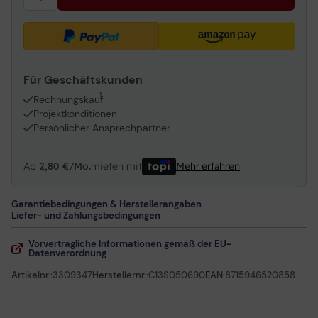
(C11CD73001)
Für Geschäftskunden
1
Rechnungskauf
Projektkonditionen
Persönlicher Ansprechpartner
Ab
2,80 €/Mo.
mieten mit
Mehr erfahren
Garantiebedingungen & Herstellerangaben
Liefer- und Zahlungsbedingungen
Vorvertragliche Informationen gemäß der EU-
Datenverordnung
Artikelnr.:
3309347
Herstellernr.:
C13S050690
EAN:
8715946520858