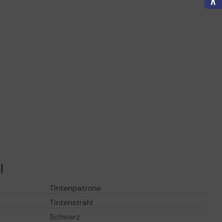
ertragliche Informationen
Vorvertragliche Informationen
ß der EU-
gemäß der EU-
nverordnung
Datenverordnung
l
Tintenpatrone
Tintenstrahl
Schwarz