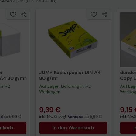
Seiten 41,2ml (C13T35914010)
er
JUMP Kopierpapier DIN A4
dundee
A4 80 g/m²
80 g/m²
Copy D
Blatt
in 1-2
Auf Lager
: Lieferung in 1-2
Auf Lag
Werktagen
Werkta
9,39 €
9,15
nd
ab
5,99 €
inkl. MwSt. zzgl.
Versand
ab
5,99 €
inkl. MwS
enkorb
In den Warenkorb
I