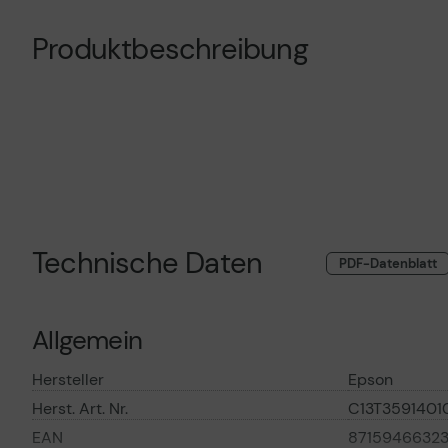
Vorvertragliche Informationen
Vorvertragliche I
gemäß der EU-
gemäß der EU-
Produktbeschreibung
Datenverordnung
Datenverordnung
Technische Daten
PDF-Datenblatt
Allgemein
Hersteller
Epson
Herst. Art. Nr.
C13T3591401
EAN
8715946632