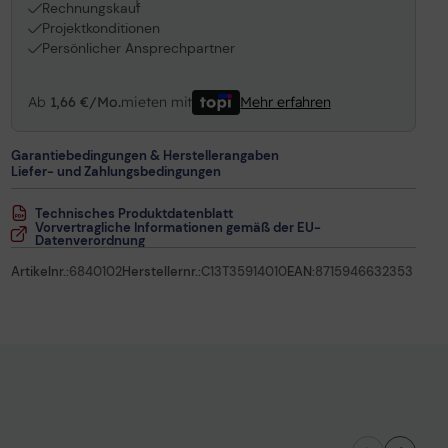
1
Rechnungskauf
Projektkonditionen
Persönlicher Ansprechpartner
Ab
1,66 €/Mo.
mieten mit
Mehr erfahren
Garantiebedingungen & Herstellerangaben
Liefer- und Zahlungsbedingungen
Technisches Produktdatenblatt
Vorvertragliche Informationen gemäß der EU-
Datenverordnung
Artikelnr.:
6840102
Herstellernr.:
C13T35914010
EAN:
8715946632353