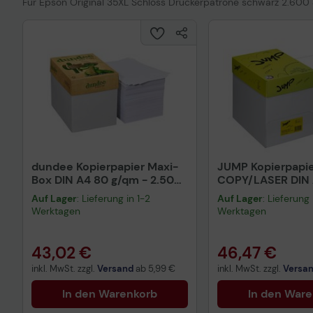
Für Epson Original 35XL Schloss Druckerpatrone schwarz 2.600 
dundee Kopierpapier Maxi-
JUMP Kopierpapi
Box DIN A4 80 g/qm - 2.500
COPY/LASER DIN 
Blatt
Auf Lager
: Lieferung in 1-2
Auf Lager
: Lieferung 
Werktagen
Werktagen
43,02 €
46,47 €
inkl. MwSt. zzgl.
Versand
ab
5,99 €
inkl. MwSt. zzgl.
Versa
In den Warenkorb
In den War