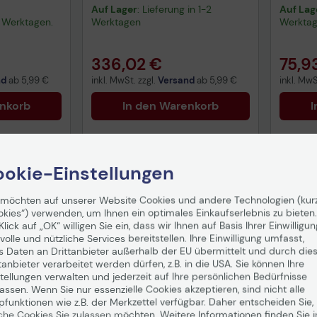
C13T05B44N
(C13T
Auf Lager
: Lieferung in 1-2
Auf Lag
-3 Werktagen.
Werktagen
Werkta
336,02 €
75,9
nd
ab
5,99 €
inkl. MwSt. zzgl.
Versand
ab
5,99 €
inkl. MwS
enkorb
In den Warenkorb
I
okie-Einstellungen
Tech
 möchten auf unserer Website Cookies und andere Technologien (kur
Vorv
okies“) verwenden, um Ihnen ein optimales Einkaufserlebnis zu bieten.
gemä
Klick auf „OK“ willigen Sie ein, dass wir Ihnen auf Basis Ihrer Einwilligun
Date
volle und nützliche Services bereitstellen. Ihre Einwilligung umfasst,
s Daten an Drittanbieter außerhalb der EU übermittelt und durch die
tanbieter verarbeitet werden dürfen, z.B. in die USA. Sie können Ihre
tellungen verwalten und jederzeit auf Ihre persönlichen Bedürfnisse
ssen. Wenn Sie nur essenzielle Cookies akzeptieren, sind nicht alle
pfunktionen wie z.B. der Merkzettel verfügbar. Daher entscheiden Sie,
che Cookies Sie zulassen möchten. Weitere Informationen finden Sie i