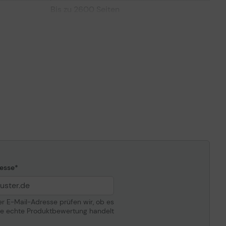
Bis zu 2600 Seiten
XL
Epson DURABrite Ultra
Schwarz
esse
der E-Mail-Adresse prüfen wir, ob es
ne echte Produktbewertung handelt