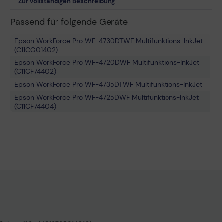
Zur vollständigen Beschreibung
Passend für folgende Geräte
Epson WorkForce Pro WF-4730DTWF Multifunktions-InkJet
(C11CG01402)
Epson WorkForce Pro WF-4720DWF Multifunktions-InkJet
(C11CF74402)
Epson WorkForce Pro WF-4735DTWF Multifunktions-InkJet
Epson WorkForce Pro WF-4725DWF Multifunktions-InkJet
(C11CF74404)
Epson WorkForce Pro WF-4740DTWF Multifunktions-InkJet
(C11CF75402)
Epson WorkForce Pro WF-4720 Series Multifunktions-InkJet