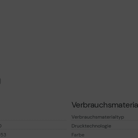
nformationen
Vorv
gemä
Date
Verbrauchsmateria
Verbrauchsmaterialtyp
0
Drucktechnologie
353
Farbe