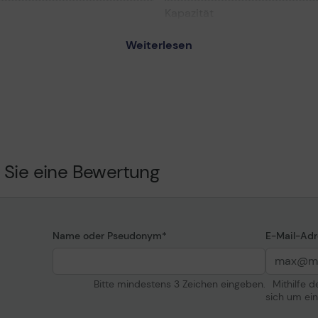
Kapazität
Patronenleistung
Weiterlesen
Patronenmerkmale
XL - Schwarz - Original -
e
Verschiedenes
e
Farbkategorie
eiten
 Sie eine Bewertung
ite Ultra
Name oder Pseudonym
E-Mail-Adr
Bitte mindestens 3 Zeichen eingeben.
Mithilfe 
sich um ei