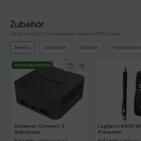
Zubehör
Für Epson EB-L730U Installations Beamer 7000 Lumen
Beliebt
Leinwand
Zubehör
Präsentation
Versandkostenfrei
AirServer Connect 3
Logitech R400 Wi
drahtloses
Presenter
Präsentationssystem
Auf Lager
: Lieferung in 1-2
Auf Lager
: Lieferung 