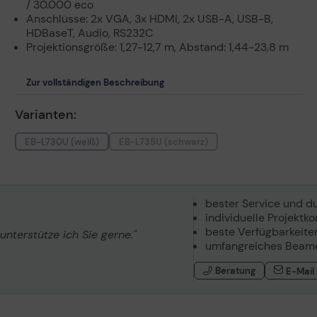
/ 30.000 eco
Anschlüsse: 2x VGA, 3x HDMI, 2x USB-A, USB-B,
HDBaseT, Audio, RS232C
Projektionsgröße: 1,27-12,7 m, Abstand: 1,44-23,8 m
Zur vollständigen Beschreibung
Varianten:
EB-L730U (weiß)
EB-L735U (schwarz)
bester Service und d
individuelle Projekt
beste Verfügbarkeite
terstütze ich Sie gerne."
umfangreiches Beame
Beratung
E-Mail