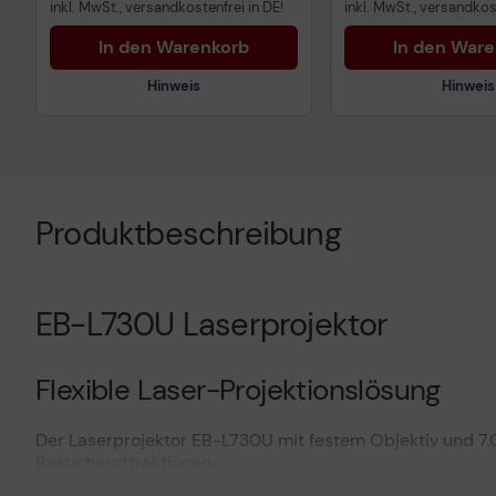
inkl. MwSt., versandkostenfrei in DE!
inkl. MwSt., versandkost
Datenverordnung
In den Warenkorb
In den War
Hinweis
Hinweis
Technisches Prod
Vorvertragliche I
Produktbeschreibung
gemäß der EU-
Datenverordnung
EB-L730U Laserprojektor
Flexible Laser-Projektionslösung
Der Laserprojektor EB-L730U mit festem Objektiv und 7.0
Besucherattraktionen.