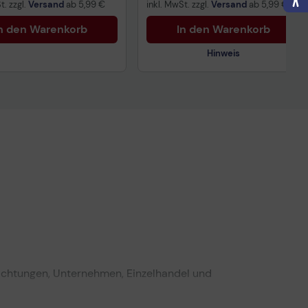
t. zzgl.
Versand
ab
5,99 €
inkl. MwSt. zzgl.
Versand
ab
5,99 €
n den Warenkorb
In den Warenkorb
Hinweis
Technisches Produktdatenblatt
Vorvertragliche Informationen
gemäß der EU-
Datenverordnung
richtungen, Unternehmen, Einzelhandel und