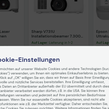
Laser
Sharp V731U
Epson
men
Installationsbeamer 7.300
Ultrak
ANSI Lumen
3500 
Auf Lager
: Lieferung in 1-2
Auf Lag
-3 Werktagen.
Werktagen
Werkta
okie-Einstellungen
3.841,46 €
1.29
enfrei in DE!
inkl. MwSt., versandkostenfrei in DE!
inkl. MwS
 möchten auf unserer Website Cookies und andere Technologien (kur
okies“) verwenden, um Ihnen ein optimales Einkaufserlebnis zu bieten.
enkorb
In den Warenkorb
I
Klick auf „OK“ willigen Sie ein, dass wir Ihnen auf Basis Ihrer Einwilligun
volle und nützliche Services bereitstellen. Ihre Einwilligung umfasst,
Hinweis
s Daten an Drittanbieter außerhalb der EU übermittelt und durch die
tanbieter verarbeitet werden dürfen, z.B. in die USA. Sie können Ihre
tellungen verwalten und jederzeit auf Ihre persönlichen Bedürfnisse
ssen. Wenn Sie nur essenzielle Cookies akzeptieren, sind nicht alle
pfunktionen wie z.B. der Merkzettel verfügbar. Daher entscheiden Sie,
Technisches Produktdatenblatt
Tech
che Cookies Sie zulassen möchten. Weitere Informationen finden Sie i