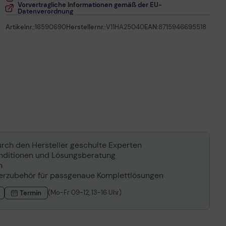
Vorvertragliche Informationen gemäß der EU-
Datenverordnung
Artikelnr.:
16590690
Herstellernr.:
V11HA25040
EAN:
8715946695518
urch den Hersteller geschulte Experten
konditionen und Lösungsberatung
n
rzubehör für passgenaue Komplettlösungen
(Mo-Fr 09-12, 13-16 Uhr)
Termin