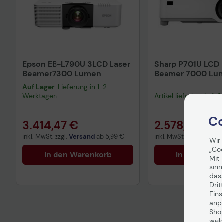
Epson EB-L790U 3LCD Laser
Sharp P701U LCD 
Beamer7300 Lumen
Beamer 7000 Lu
Auf Lager
: Lieferung in 1-2
Werktagen
Artikel lieferbar in 1
Co
3.414,47 €
2.578,86 €
inkl. MwSt. zzgl.
Versand
ab
5,99 €
inkl. MwSt., versandkost
Wir
„Co
In den Warenkorb
In den War
Mit 
sinn
Hinweis
das
Drit
Eins
anpa
Sho
wel