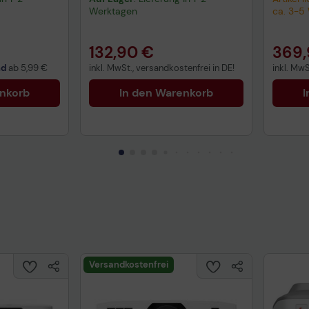
Werktagen
ca. 3-5
132,90 €
369,
nd
ab
5,99 €
inkl. MwSt., versandkostenfrei in DE!
inkl. MwS
enkorb
In den Warenkorb
I
Versandkostenfrei