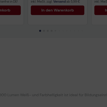
enfrei in DE!
inkl. MwSt. zzgl.
Versand
ab
5,99 €
inkl. MwS
enkorb
In den Warenkorb
I
uktdatenblatt
nformationen
00 Lumen Weiß- und Farbhelligkeit ist ideal für Bildungsein