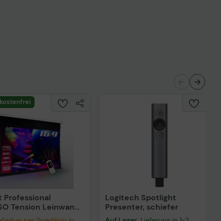
kostenfrei
 Professional
Logitech Spotlight
SO Tension Leinwand
Presenter, schiefer
cm 120 Zoll
lieferbar per Spedition in
Auf Lager
: Lieferung in 1-2