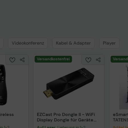
Videokonferenz
Kabel & Adapter
Player
Versandkostenfrei
Versand
reless
EZCast Pro Dongle II - WiFi
eSmart
Display Dongle für Geräte
TATEN
mit ProCast App
304,8 
in 1-2
Auf Lager
: Lieferung in 1-2
Artikel 