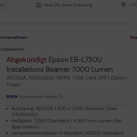
t.)
Über 25 Jahre Erfahrung
> 1 
m Unternehmen
Dea
ionsbeamer
Abgekündigt
Epson EB-L730U
Installations Beamer 7000 Lumen
WUXGA, 1920x1200, HDMI, VGA, LAN, WiFi, Daisy-
Chain
Autorisierter Händler
Auflösung: WUXGA 1.920 x 1.200, Kontrast: Über
2.500.000:1
Helligkeit: 7.000 Standard / 4.900 eco Lumen (im
Sparmodus)
Lampenlebensdauer in Stunden: 20.000 Standard