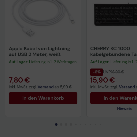
Apple Kabel von Lightning
CHERRY KC 1000
auf USB 2 Meter, weiß
kabelgebundene Tas
QWERTZ DE - schwa
Auf Lager
: Lieferung in 1-2 Werktagen
Auf Lager
: Lieferung in 1
-6%
UVP
16,99 €
7,80 €
15,90 €
inkl. MwSt. zzgl.
Versand
ab
5,99 €
inkl. MwSt. zzgl.
Versand
In den Warenkorb
In den Waren
Hinweis