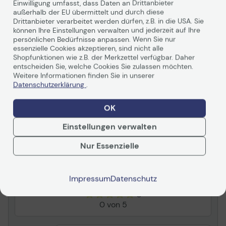
Einwilligung umfasst, dass Daten an Drittanbieter
Hersteller
Epson
außerhalb der EU übermittelt und durch diese
Drittanbieter verarbeitet werden dürfen, z.B. in die USA. Sie
Herst.Art.Nr.
C13T49H400
können Ihre Einstellungen verwalten und jederzeit auf Ihre
persönlichen Bedürfnisse anpassen. Wenn Sie nur
EAN
0010343949690
essenzielle Cookies akzeptieren, sind nicht alle
Shopfunktionen wie z.B. der Merkzettel verfügbar. Daher
Hauptmerkmale
entscheiden Sie, welche Cookies Sie zulassen möchten.
Weitere Informationen finden Sie in unserer
Produktbeschreibung
Epson - Gelb - original -
Weiterlesen
Datenschutzerklärung
.
Nachfülltinte
Produkttyp
Nachfülltinte
OK
Drucktechnologie
Tintenstrahl
Einstellungen verwalten
Bewertungen
Druckfarbe
Gelb
Nur Essenzielle
Kapazität
140 ml
Zusammenfassung
Kompatibel mit
SureColor SC-T3100X,
SC-T3100x 240V
Impressum
Datenschutz
0
Verbrauchsmaterial
0 von 5
Verbrauchsmaterialtyp
Nachfülltinte