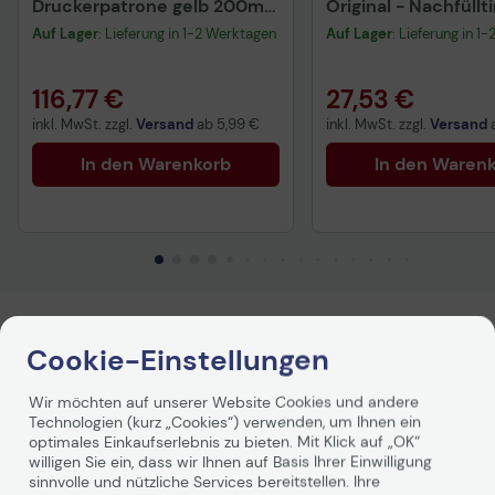
Druckerpatrone gelb 200ml
Original - Nachfüllt
(C13T653400)
T49H
Auf Lager
: Lieferung in 1-2 Werktagen
Auf Lager
: Lieferung in 1
116,77 €
27,53 €
inkl. MwSt. zzgl.
Versand
ab
5,99 €
inkl. MwSt. zzgl.
Versand
In den Warenkorb
In den Waren
Cookie-Einstellungen
Technische Daten
Wir möchten auf unserer Website Cookies und andere
Technologien (kurz „Cookies“) verwenden, um Ihnen ein
optimales Einkaufserlebnis zu bieten. Mit Klick auf „OK“
willigen Sie ein, dass wir Ihnen auf Basis Ihrer Einwilligung
Allgemein
sinnvolle und nützliche Services bereitstellen. Ihre