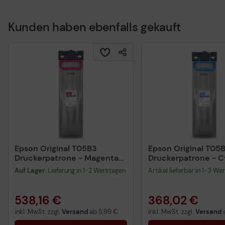
Kunden haben ebenfalls gekauft
Technisches Produkt
Epson Original T05B3
Epson Original T05
Druckerpatrone - Magenta
Druckerpatrone - 
C13T05B34N
C13T05B24N
Auf Lager
: Lieferung in 1-2 Werktagen
Artikel lieferbar in 1-3 We
538,16 €
368,02 €
inkl. MwSt. zzgl.
Versand
ab
5,99 €
inkl. MwSt. zzgl.
Versand