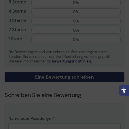
5 Sterne
0%
Drucktechnologie
Tintenstrahl
4 Sterne
Farbe
Gelb
0%
Kapazität
140 ml
3 Sterne
0%
2 Sterne
0%
Informationen zur Kompatibilität
1 Stern
0%
Kompatibel mit
Epson SureColor SC-
T3100X, SC-T3100x 240V
Die Bewertungen sind von echten Käufern und registrierten
Kunden. Sie werden vor der Veröffentlichung von uns geprüft.
Weitere Informationen zu
Bewertungsrichtlinien.
Allgemein
Eine Bewertung schreiben
Schreiben Sie eine Bewertung
Name oder Pseudonym