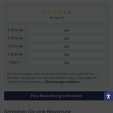
Patronenmerkmale
Epson UltraChrome K3 Ink
Verschiedenes
0
0 von 5
Packungstyp
Blisterverpackung
5 Sterne
0%
Informationen zur Kompatibilität
4 Sterne
0%
Kompatibel mit
Epson Stylus Photo
3 Sterne
R2400
0%
2 Sterne
0%
1 Stern
0%
Die Bewertungen sind von echten Käufern und registrierten
Kunden. Sie werden vor der Veröffentlichung von uns geprüft.
Weitere Informationen zu
Bewertungsrichtlinien.
Eine Bewertung schreiben
Schreiben Sie eine Bewertung