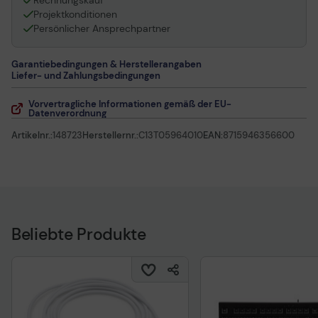
Rechnungskauf
Projektkonditionen
Persönlicher Ansprechpartner
Garantiebedingungen & Herstellerangaben
Liefer- und Zahlungsbedingungen
Vorvertragliche Informationen gemäß der EU-
Datenverordnung
Artikelnr.:
148723
Herstellernr.:
C13T05964010
EAN:
8715946356600
Beliebte Produkte