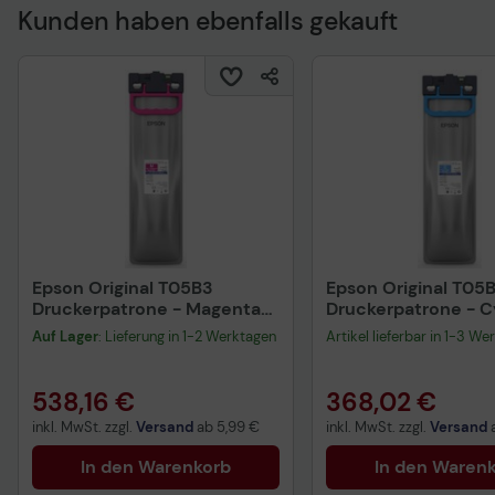
Kunden haben ebenfalls gekauft
Technisches Produkt
Epson Original T05B3
Epson Original T05
Druckerpatrone - Magenta
Druckerpatrone - 
C13T05B34N
C13T05B24N
Auf Lager
: Lieferung in 1-2 Werktagen
Artikel lieferbar in 1-3 We
538,16 €
368,02 €
inkl. MwSt. zzgl.
Versand
ab
5,99 €
inkl. MwSt. zzgl.
Versand
In den Warenkorb
In den Waren