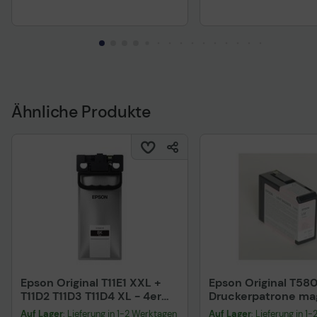
Ähnliche Produkte
Epson Original T11E1 XXL +
Epson Original T58
T11D2 T11D3 T11D4 XL - 4er
Druckerpatrone ma
Multipack cyan, magenta,
hell 80ml (C13T580
Auf Lager
: Lieferung in 1-2 Werktagen
Auf Lager
: Lieferung in 1