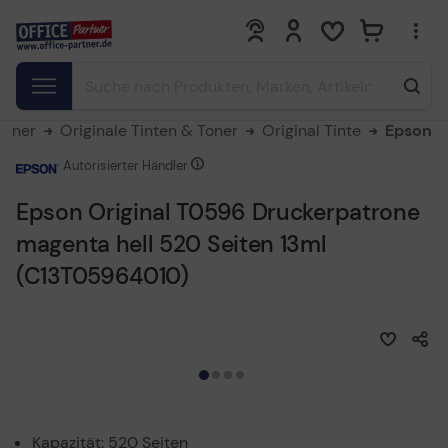
0
0
Toner
Originale Tinten & Toner
Original Tinte
Epson
Autorisierter Händler
Epson Original T0596 Druckerpatrone
magenta hell 520 Seiten 13ml
(C13T05964010)
Kapazität: 520 Seiten