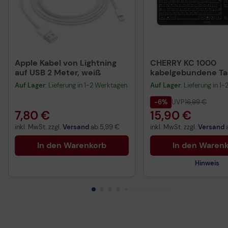
Apple Kabel von Lightning
CHERRY KC 1000
auf USB 2 Meter, weiß
kabelgebundene Tas
QWERTZ DE - schwa
Auf Lager
: Lieferung in 1-2 Werktagen
Auf Lager
: Lieferung in 1
-6%
UVP
16,99 €
7,80 €
15,90 €
inkl. MwSt. zzgl.
Versand
ab
5,99 €
inkl. MwSt. zzgl.
Versand
In den Warenkorb
In den Waren
Hinweis