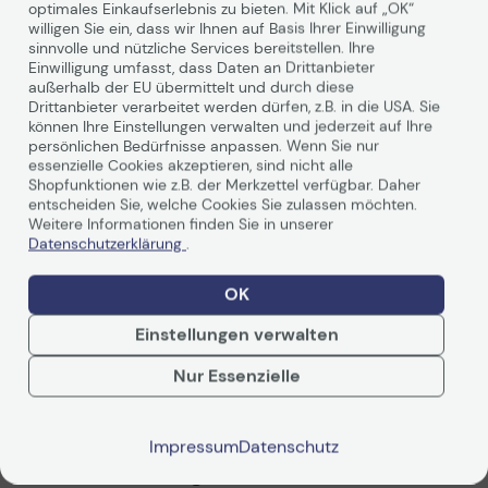
optimales Einkaufserlebnis zu bieten. Mit Klick auf „OK“
Technische Daten
willigen Sie ein, dass wir Ihnen auf Basis Ihrer Einwilligung
sinnvolle und nützliche Services bereitstellen. Ihre
Einwilligung umfasst, dass Daten an Drittanbieter
außerhalb der EU übermittelt und durch diese
Allgemein
Drittanbieter verarbeitet werden dürfen, z.B. in die USA. Sie
können Ihre Einstellungen verwalten und jederzeit auf Ihre
Transportbreite
24.6 cm
persönlichen Bedürfnisse anpassen. Wenn Sie nur
essenzielle Cookies akzeptieren, sind nicht alle
Transporttiefe
11.6 cm
Shopfunktionen wie z.B. der Merkzettel verfügbar. Daher
entscheiden Sie, welche Cookies Sie zulassen möchten.
Transporthöhe
14.5 cm
Weitere Informationen finden Sie in unserer
Transportgewicht
58 g
Datenschutzerklärung
.
Verbrauchsmaterial
OK
Weiterlesen
Verbrauchsmaterialtyp
Tintenpatrone
Einstellungen verwalten
Drucktechnologie
Tintenstrahl
Nur Essenzielle
Farbe
Hellmagentafarben
Bewertungen
Enthaltene Anz.
1er-Pack
Impressum
Datenschutz
Kapazität
13 ml
Zusammenfassung