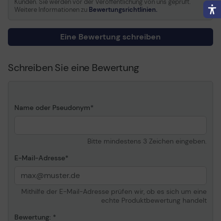
Informationen zur Kompatibilität
Kunden. Sie werden vor der Veröffentlichung von uns geprüft.
Weitere Informationen zu
Bewertungsrichtlinien.
Entwickelt für
Epson Stylus Pro 7400,
Pro 7450, Pro 9400, Pro
Eine Bewertung schreiben
9450
Schreiben Sie eine Bewertung
Name oder Pseudonym
Bitte mindestens 3 Zeichen eingeben.
E-Mail-Adresse
Mithilfe der E-Mail-Adresse prüfen wir, ob es sich um eine
echte Produktbewertung handelt
Bewertung: