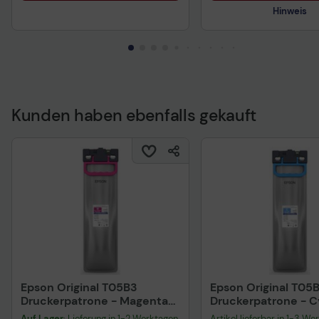
Hinweis
Kunden haben ebenfalls gekauft
Technisches Produkt
Epson Original T05B3
Epson Original T05
Druckerpatrone - Magenta
Druckerpatrone - 
C13T05B34N
C13T05B24N
Auf Lager
: Lieferung in 1-2 Werktagen
Artikel lieferbar in 1-3 We