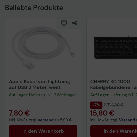
Beliebte Produkte
Apple Kabel von Lightning
CHERRY KC 1000
auf USB 2 Meter, weiß
kabelgebundene Tas
QWERTZ DE - schwa
Auf Lager
: Lieferung in 1-2 Werktagen
Auf Lager
: Lieferung in 1
-7%
UVP
16,99 €
7,80 €
15,80 €
inkl. MwSt. zzgl.
Versand
ab
5,99 €
inkl. MwSt. zzgl.
Versand
In den Warenkorb
In den Waren