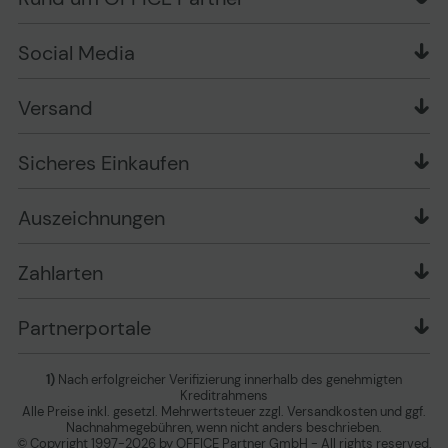
Wissen mit OP
Zahlungsarten
Produkttests
Über uns
Widerrufsrecht
Markenshops
Social Media
Stellenangebote
Muster-Widerrufsformular
Garantiearten
Affiliate Partnerprogramm
Verpackungsordnung
Geschäftskunden
Ebay Auktionen
Versandinformationen
Information zur Entsorgung von Batterien und
Versand
Playox.de
Sicheres Einkaufen
Elektro-/Elektronikgeräten
druck-collect.de
Datenschutz
Newsletter
Presse
AGB
Sicheres Einkaufen
Vertrag widerrufen
Impressum
Cookie Einstellungen ändern
Zu den Barrierefreiheitseinstellungen
Auszeichnungen
Erklärung zur Barrierefreiheit
Zahlarten
Partnerportale
1)
Nach erfolgreicher Verifizierung innerhalb des genehmigten
Kreditrahmens
Alle Preise inkl. gesetzl. Mehrwertsteuer zzgl. Versandkosten und ggf.
Nachnahmegebühren, wenn nicht anders beschrieben.
© Copyright 1997-2026 by OFFICE Partner GmbH - All rights reserved.