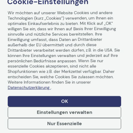
Cookie-Einstellungen
Wir möchten auf unserer Website Cookies und andere
Technologien (kurz „Cookies“) verwenden, um Ihnen ein
optimales Einkaufserlebnis zu bieten. Mit Klick auf „OK“
willigen Sie ein, dass wir Ihnen auf Basis Ihrer Einwilligung
sinnvolle und nützliche Services bereitstellen. Ihre
Einwilligung umfasst, dass Daten an Drittanbieter
außerhalb der EU übermittelt und durch diese
Technische Daten
Drittanbieter verarbeitet werden dürfen, z.B. in die USA. Sie
können Ihre Einstellungen verwalten und jederzeit auf Ihre
persönlichen Bedürfnisse anpassen. Wenn Sie nur
essenzielle Cookies akzeptieren, sind nicht alle
Allgemein
Shopfunktionen wie z.B. der Merkzettel verfügbar. Daher
entscheiden Sie, welche Cookies Sie zulassen möchten.
Hersteller
Epson
Weitere Informationen finden Sie in unserer
Datenschutzerklärung
.
Herst. Art. Nr.
C13T612400
EAN
0010343865877,
OK
5704327741985
Einstellungen verwalten
Hauptmerkmale
Nur Essenzielle
Weiterlesen
Produktbeschreibung
Epson T6124 - Gelb -