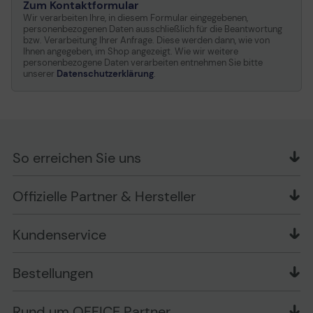
Zum Kontaktformular
Wir verarbeiten Ihre, in diesem Formular eingegebenen,
personenbezogenen Daten ausschließlich für die Beantwortung
bzw. Verarbeitung Ihrer Anfrage. Diese werden dann, wie von
Ihnen angegeben, im Shop angezeigt. Wie wir weitere
personenbezogene Daten verarbeiten entnehmen Sie bitte
unserer
Datenschutzerklärung
.
So erreichen Sie uns
OFFICE Partner GmbH
Offizielle Partner & Hersteller
Schlesierring 35
48712 Gescher
Kundenservice
Telefon: +49 (0) 2542 / 9558250
Kontaktformular
Apple im Unternehmen
Bestellungen
Bewertungsrichtlinien
Ansprechpartner bei fehlerhafter Ware und Schäden
FAQ
Rückruf-Service
Liefer- und Zahlungsbedingungen
OFFICE Partner Blog
Rund um OFFICE Partner
Versand im Namen Dritter