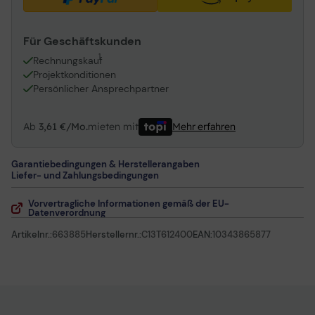
Für Geschäftskunden
1
Rechnungskauf
Projektkonditionen
Persönlicher Ansprechpartner
Ab
3,61 €/Mo.
mieten mit
Mehr erfahren
Garantiebedingungen & Herstellerangaben
Liefer- und Zahlungsbedingungen
Vorvertragliche Informationen gemäß der EU-
Datenverordnung
Artikelnr.:
663885
Herstellernr.:
C13T612400
EAN:
10343865877