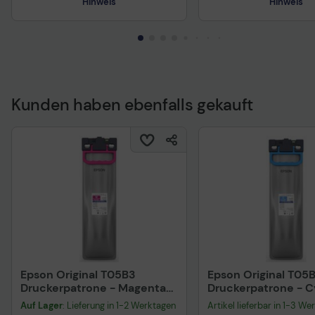
Hinweis
Hinweis
Technisches Produktdatenblatt
Technisches Produkt
Vorvertragliche Informationen
Vorvertragliche Info
gemäß der EU-
gemäß der EU-
Datenverordnung
Datenverordnung
Kunden haben ebenfalls gekauft
Epson Original T05B3
Epson Original T05
Druckerpatrone - Magenta
Druckerpatrone - 
C13T05B34N
C13T05B24N
Auf Lager
: Lieferung in 1-2 Werktagen
Artikel lieferbar in 1-3 We