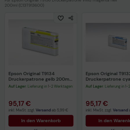
Für Epson Original T9136 Druckerpatrone Vivid magenta hell
200ml (C13T913600)
Epson Original T9134
Epson Original T913
Druckerpatrone gelb 200ml
Druckerpatrone cy
(C13T913400)
(C13T913200)
Auf Lager
: Lieferung in 1-2 Werktagen
Auf Lager
: Lieferung in 1
95,17 €
95,17 €
inkl. MwSt. zzgl.
Versand
ab
5,99 €
inkl. MwSt. zzgl.
Versand
In den Warenkorb
In den Waren