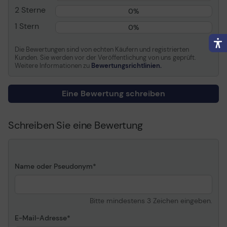
Farbe
Vivid Light Magenta
2 Sterne
0%
Kapazität
200 ml
1 Stern
0%
Verschiedenes
Die Bewertungen sind von echten Käufern und registrierten
Kunden. Sie werden vor der Veröffentlichung von uns geprüft.
Farbkategorie
Purpur
Weitere Informationen zu
Bewertungsrichtlinien.
Informationen zur Kompatibilität
Eine Bewertung schreiben
Kompatibel mit
Epson SureColor SC-
P5000, SC-P5000 Std
Schreiben Sie eine Bewertung
Spectro, SC-P5000
Violet, SC-P5000 Violet
Spectro
Name oder Pseudonym
Bitte mindestens 3 Zeichen eingeben.
E-Mail-Adresse