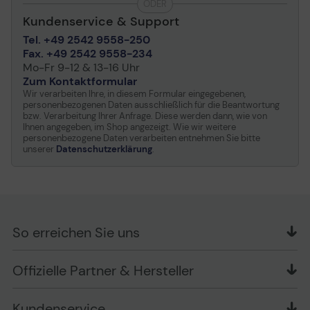
ODER
Kundenservice & Support
Tel. +49 2542 9558-250
Fax. +49 2542 9558-234
Mo-Fr 9-12 & 13-16 Uhr
Zum Kontaktformular
Wir verarbeiten Ihre, in diesem Formular eingegebenen,
personenbezogenen Daten ausschließlich für die Beantwortung
bzw. Verarbeitung Ihrer Anfrage. Diese werden dann, wie von
Ihnen angegeben, im Shop angezeigt. Wie wir weitere
personenbezogene Daten verarbeiten entnehmen Sie bitte
unserer
Datenschutzerklärung
.
So erreichen Sie uns
OFFICE Partner GmbH
Offizielle Partner & Hersteller
Schlesierring 35
48712 Gescher
Kundenservice
Telefon: +49 (0) 2542 / 9558250