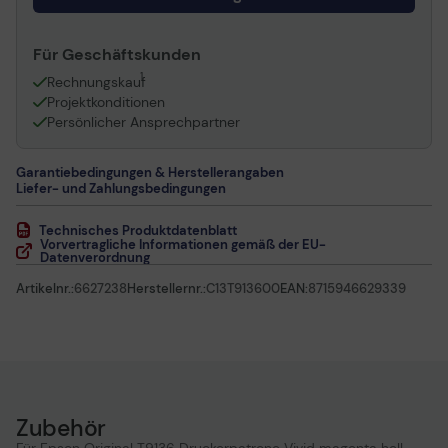
Für Geschäftskunden
1
Rechnungskauf
Projektkonditionen
Persönlicher Ansprechpartner
Garantiebedingungen & Herstellerangaben
Liefer- und Zahlungsbedingungen
Technisches Produktdatenblatt
Vorvertragliche Informationen gemäß der EU-
Datenverordnung
Artikelnr.:
6627238
Herstellernr.:
C13T913600
EAN:
8715946629339
Zubehör