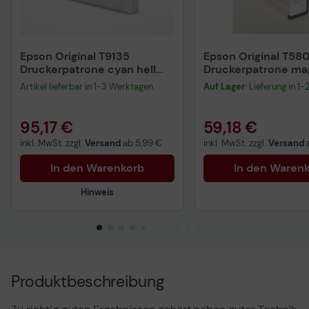
Epson Original T9135
Epson Original T58
Druckerpatrone cyan hell
Druckerpatrone ma
200ml (C13T913500)
hell 80ml (C13T580
Artikel lieferbar in 1-3 Werktagen.
Auf Lager
: Lieferung in 1
95,17 €
59,18 €
inkl. MwSt. zzgl.
Versand
ab
5,99 €
inkl. MwSt. zzgl.
Versand
In den Warenkorb
In den Waren
Hinweis
Technisches Produktdatenblatt
Vorvertragliche Informationen
gemäß der EU-
Produktbeschreibung
Datenverordnung