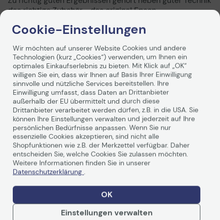
Zu richtig guten Ergebnissen gehört neben guter Technik
das richtige Zubehör - das original Epson
Verbrauchsmaterial. Es ist optimal abgestimmt,
Cookie-Einstellungen
garantiert die exzellente Wiedergabe Ihrer Vorlage, gibt
Ihnen erweiterte Anwendungsmöglichkeiten und
Wir möchten auf unserer Website Cookies und andere
unterstützt die Langlebigkeit Ihres Epson Produktes.
Technologien (kurz „Cookies“) verwenden, um Ihnen ein
optimales Einkaufserlebnis zu bieten. Mit Klick auf „OK“
willigen Sie ein, dass wir Ihnen auf Basis Ihrer Einwilligung
sinnvolle und nützliche Services bereitstellen. Ihre
Einwilligung umfasst, dass Daten an Drittanbieter
außerhalb der EU übermittelt und durch diese
Drittanbieter verarbeitet werden dürfen, z.B. in die USA. Sie
können Ihre Einstellungen verwalten und jederzeit auf Ihre
Technische Daten
persönlichen Bedürfnisse anpassen. Wenn Sie nur
essenzielle Cookies akzeptieren, sind nicht alle
Shopfunktionen wie z.B. der Merkzettel verfügbar. Daher
PDF-Datenblatt
entscheiden Sie, welche Cookies Sie zulassen möchten.
Weitere Informationen finden Sie in unserer
Allgemein
Datenschutzerklärung
.
Hersteller
Epson
OK
Herst. Art. Nr.
C13T913600
Einstellungen verwalten
EAN
8715946629339