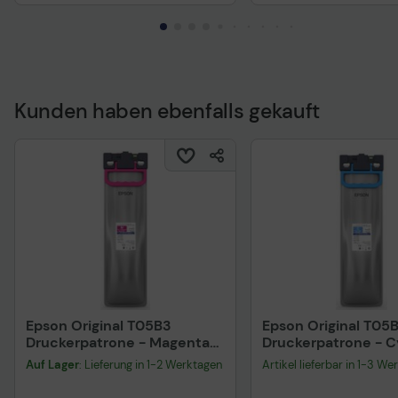
Kunden haben ebenfalls gekauft
Technisches Produkt
Epson Original T05B3
Epson Original T05
Druckerpatrone - Magenta
Druckerpatrone - 
C13T05B34N
C13T05B24N
Auf Lager
: Lieferung in 1-2 Werktagen
Artikel lieferbar in 1-3 We