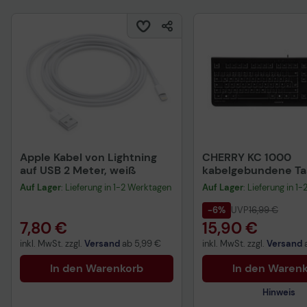
Apple Kabel von Lightning
CHERRY KC 1000
auf USB 2 Meter, weiß
kabelgebundene Tas
QWERTZ DE - schwa
Auf Lager
: Lieferung in 1-2 Werktagen
Auf Lager
: Lieferung in 1
-6%
UVP
16,99 €
7,80 €
15,90 €
inkl. MwSt. zzgl.
Versand
ab
5,99 €
inkl. MwSt. zzgl.
Versand
In den Warenkorb
In den Waren
Hinweis