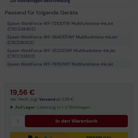
Zur vollständigen Beschreibung
Passend für folgende Geräte
Epson WorkForce WF-7210DTW Multifunktions-InkJet
(C11CG38402)
Epson WorkForce WF-3640DTWF Multifunktions-InkJet
(C11CD16302)
Epson WorkForce WF-3520DWF Multifunktions-InkJet
(C11CC33302)
Epson WorkForce WF-7615DWF Multifunktions-InkJet
(C11CC98307)
Epson WorkForce WF-7710DWF Multifunktions-InkJet
(C11CG36413)
19,56 €
Epson WorkForce WF-3620WF Multifunktions-InkJet
Epson WorkForce WF-3500 Series Multifunktions-InkJet
inkl. MwSt. zzgl.
Versand
ab
5,99 €
Epson WorkForce WF-3620DWF Multifunktions-InkJet
Auf Lager
: Lieferung in 1-2 Werktagen
(C11CD19302)
In den Warenkorb
Epson WorkForce WF-7610DWF Multifunktions-InkJet
(C11CC98302)
Epson WorkForce WF-3010DW InkJetdrucker (C11CC34302)