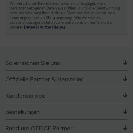
Wir verarbeiten Ihre, in diesem Formular eingegebenen,
personenbezogenen Daten ausschließlich für die Beantwortung
bzw. Verarbeitung Ihrer Anfrage. Diese werden dann, wie von
Ihnen angegeben, im Shop angezeigt. Wie wir weitere
personenbezogene Daten verarbeiten entnehmen Sie bitte
unserer
Datenschutzerklärung
.
So erreichen Sie uns
OFFICE Partner GmbH
Offizielle Partner & Hersteller
Schlesierring 35
48712 Gescher
Kundenservice
Telefon: +49 (0) 2542 / 9558250
Kontaktformular
Apple im Unternehmen
Bestellungen
Bewertungsrichtlinien
Ansprechpartner bei fehlerhafter Ware und Schäden
FAQ
Rückruf-Service
Liefer- und Zahlungsbedingungen
OFFICE Partner Blog
Rund um OFFICE Partner
Versand im Namen Dritter
Wissen mit OP