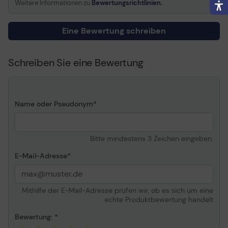
Weitere Informationen zu
Bewertungsrichtlinien.
Informationen zur Kompatibilität
Kompatibel mit
Epson L1455 ¦ Epson
Eine Bewertung schreiben
WorkForce WF-3010DW,
WF-3520DWF, WF-
3530DTWF, WF-
Schreiben Sie eine Bewertung
3540DTWF, WF-
3620DWF, WF-3620DWF
Stickers, WF-3640, WF-
3640DTWF, WF-7110DTW ¦
Name oder Pseudonym
Epson WorkForce Pro WF-
R5690 DTWF BAM, WF-
R5690DTWFL
Bitte mindestens 3 Zeichen eingeben.
E-Mail-Adresse
Mithilfe der E-Mail-Adresse prüfen wir, ob es sich um eine
echte Produktbewertung handelt
Bewertung: