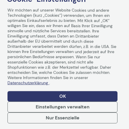
Wir möchten auf unserer Website Cookies und andere
Technologien (kurz „Cookies“) verwenden, um Ihnen ein
optimales Einkaufserlebnis zu bieten. Mit Klick auf „OK“
willigen Sie ein, dass wir Ihnen auf Basis Ihrer Einwilligung
sinnvolle und nützliche Services bereitstellen. Ihre
Technische Daten
Einwilligung umfasst, dass Daten an Drittanbieter
außerhalb der EU übermittelt und durch diese
Drittanbieter verarbeitet werden dürfen, z.B. in die USA. Sie
PDF-Datenblatt
können Ihre Einstellungen verwalten und jederzeit auf Ihre
persönlichen Bedürfnisse anpassen. Wenn Sie nur
essenzielle Cookies akzeptieren, sind nicht alle
Allgemein
Shopfunktionen wie z.B. der Merkzettel verfügbar. Daher
entscheiden Sie, welche Cookies Sie zulassen möchten.
Hersteller
Epson
Weitere Informationen finden Sie in unserer
Datenschutzerklärung
.
Herst. Art. Nr.
C13T671100
EAN
4988617146365,
OK
5711045726699,
8715946525013
Einstellungen verwalten
Hauptmerkmale
Weiterlesen
Nur Essenzielle
Produktbeschreibung
Epson -