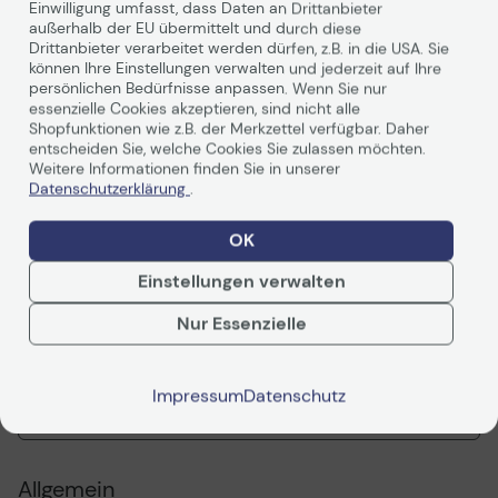
Einwilligung umfasst, dass Daten an Drittanbieter
außerhalb der EU übermittelt und durch diese
Drittanbieter verarbeitet werden dürfen, z.B. in die USA. Sie
Pop Silent
können Ihre Einstellungen verwalten und jederzeit auf Ihre
persönlichen Bedürfnisse anpassen. Wenn Sie nur
essenzielle Cookies akzeptieren, sind nicht alle
Das Pop Silent ist ein zuverlässig leises und stilvolles
Shopfunktionen wie z.B. der Merkzettel verfügbar. Daher
ATX Gehäuse für alle, die nach elegantem Flair und
entscheiden Sie, welche Cookies Sie zulassen möchten.
durchdachten Funktionen suchen.
Weitere Informationen finden Sie in unserer
Datenschutzerklärung
.
Technisches Produkt
- Exzellente Sounddämmung dank einer geschlossenen
Front und Oberseite,
OK
sowie Bitumen-Dämmung an den Seitenteilen
Weiterlesen
- Drei 120 mm Aspect 12 Lüfter sind vorinstalliert
Einstellungen verwalten
- Verfügt über zwei extrem flexible Speicherhalterungen,
die jeweils gleichzeitig ein 3,5“ und ein 2,5“ Laufwerk
Nur Essenzielle
unterstützen
Technische Daten
Impressum
Datenschutz
PDF-Datenblatt
Stylish, durchdacht und elegant
Allgemein