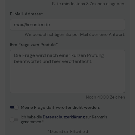
Verschiedenes
Bitte mindestens 3 Zeichen eingeben.
Zubehör im Lieferumfang
Zubehörschublade,
E-Mail-Adresse
Kabelbinder
Stromversorgung
Wir benachrichtigen Sie per Mail über eine Antwort.
Stromversorgungsgerät
Keine
Ihre Frage zum Produkt
Spannungsversorgung
Spezifikationseinhaltung
ATX
Abmessungen und Gewicht
Breite
21.5 cm
Tiefe
47.35 cm
Noch
4000
Zeichen
Höhe
45.4 cm
Setze dein System in Szene
Meine Frage darf veröffentlicht werden.
Gewicht
7.3 kg
Ich habe die
Datenschutzerklärung
zur Kenntnis
Leicht zu montierendes Seitenteil aus Tempered Glass
genommen.
Abmessungen & Gewicht (Transport)
zur optimalen Präsentation deiner Hardware
* Dies ist ein Pflichtfeld
(nur TG Modelle)
Transportbreite
54.8 cm