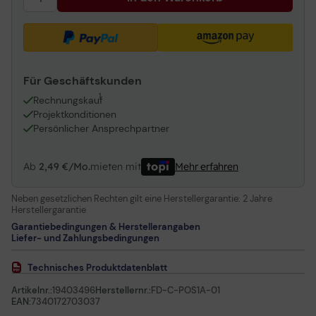
Für Geschäftskunden
1
Rechnungskauf
Projektkonditionen
Persönlicher Ansprechpartner
Ab
2,49 €/Mo.
mieten mit
Mehr erfahren
Neben gesetzlichen Rechten gilt eine Herstellergarantie:
2 Jahre
Herstellergarantie
Garantiebedingungen & Herstellerangaben
Liefer- und Zahlungsbedingungen
Technisches Produktdatenblatt
Artikelnr.:
19403496
Herstellernr.:
FD-C-POS1A-01
EAN:
7340172703037