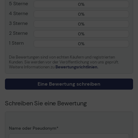
5 Sterne
mm) in der Rückseite,
0%
PSU-Staubfilter,
4 Sterne
0%
unterstützt bis zu 280
mm Heizkörper im
3 Sterne
0%
vorderen Paneel
2 Sterne
0%
Stromversorgungsgerät
Keine
1 Stern
Spannungsversorgung
0%
(ATX)
Die Bewertungen sind von echten Käufern und registrierten
Abmessungen (Breite x
21.5 cm x 47.35 cm x 45.4
Kunden. Sie werden vor der Veröffentlichung von uns geprüft.
Tiefe x Höhe)
cm
Weitere Informationen zu
Bewertungsrichtlinien.
Gewicht
7.3 kg
Entwickelt für
Fractal Design Model D,
Eine Bewertung schreiben
Type D
Schreiben Sie eine Bewertung
Allgemein
Verborgenes Schubfach
Formfaktor
Tower
Zwei elegant verborgene 5,25“ Positionen
Max. Mainboard-Größe
ATX
Name oder Pseudonym
mit zusätzlichem Fach und magnetischer Abdeckung
Unterstützte
ATX, Mini-ATX, Mini-ITX