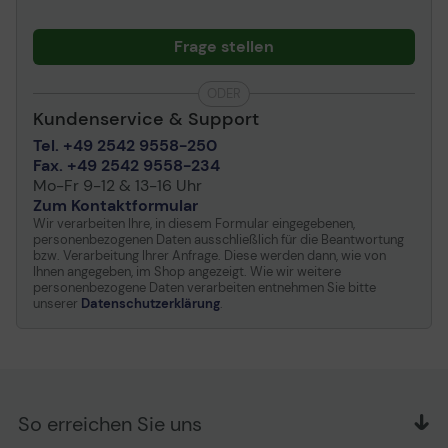
Transporttiefe
30.7 cm
Frage stellen
Transporthöhe
53.7 cm
Transportgewicht
8.8 kg
ODER
Kundenservice & Support
Informationen zur Kompatibilität
Aspect Lüfter
Tel. +49 2542 9558-250
Fax. +49 2542 9558-234
Entwickelt für
Fractal Design Model D,
Drei 120 mm Aspect 12 Lüfter sind vorinstalliert
Mo-Fr 9-12 & 13-16 Uhr
Type D
Zum Kontaktformular
Wir verarbeiten Ihre, in diesem Formular eingegebenen,
personenbezogenen Daten ausschließlich für die Beantwortung
bzw. Verarbeitung Ihrer Anfrage. Diese werden dann, wie von
Ihnen angegeben, im Shop angezeigt. Wie wir weitere
personenbezogene Daten verarbeiten entnehmen Sie bitte
unserer
Datenschutzerklärung
.
So erreichen Sie uns