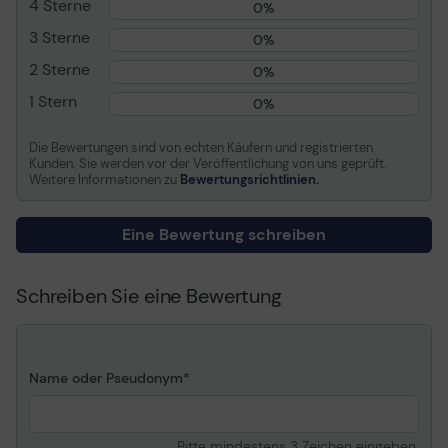
4 Sterne
0%
Drive Bays,
bodenmontierter PSU-
3 Sterne
0%
Halter,
2 Sterne
0%
Kabelführungssystem,
unterstützt Radiator (240
1 Stern
0%
mm) im Deckel,
unterstützt Radiator (120
Die Bewertungen sind von echten Käufern und registrierten
mm) in der Rückseite,
Kunden. Sie werden vor der Veröffentlichung von uns geprüft.
PSU-Staubfilter,
Weitere Informationen zu
Bewertungsrichtlinien.
unterstützt
120/140/240/280 mm
Eine Bewertung schreiben
Radiator in Vorderwand
Stromversorgungsgerät
Ohne Netzteil
Spezifikationseinhaltung
ATX
Schreiben Sie eine Bewertung
Abmessungen (Breite x
20.5 cm x 46.4 cm x 44.4
Tiefe x Höhe)
cm
Gewicht
4.5 kg
Name oder Pseudonym
Allgemein
Bitte mindestens 3 Zeichen eingeben.