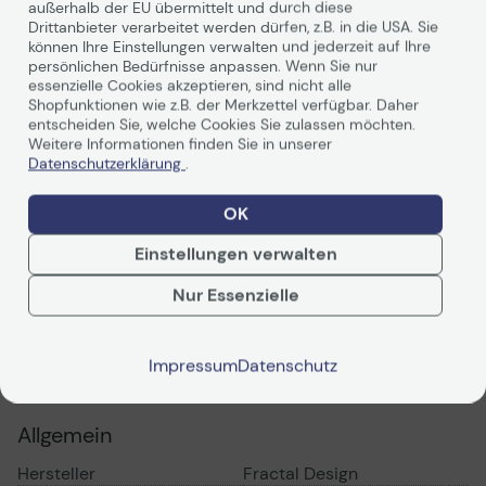
außerhalb der EU übermittelt und durch diese
Drittanbieter verarbeitet werden dürfen, z.B. in die USA. Sie
Focus G
können Ihre Einstellungen verwalten und jederzeit auf Ihre
persönlichen Bedürfnisse anpassen. Wenn Sie nur
Zeige die ganze Eleganz deines Systems.
essenzielle Cookies akzeptieren, sind nicht alle
Shopfunktionen wie z.B. der Merkzettel verfügbar. Daher
Key Features
entscheiden Sie, welche Cookies Sie zulassen möchten.
Weitere Informationen finden Sie in unserer
Datenschutzerklärung
.
Mit extra großem Fenster für maximale Sichtbarkeit,
einem klaren Design und zwei Silent Series LED
Lüftern, setzt das Focus G deine Hardware optimale in
OK
Weiterlesen
Szene
Einstellungen verwalten
Technisches Produktdatenblatt
-Sechs Lüfterpositionen für optimalen Luftstrom
Nur Essenzielle
-Staubfilter an der Front, der Oberseite und am Boden
sorgen für einen staubfreien Innenraum
Technische Daten
Impressum
Datenschutz
-Unterstützt hohe CPU-Kühler und Konfigurationen mit
mehreren Radiatoren
Allgemein
-18-25 mm zusätzlicher Platz für Kabelmanagement
hinter dem Motherboard des Gehäuses
Hersteller
Fractal Design