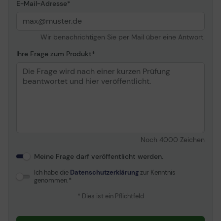
E-Mail-Adresse
Radiator in Vorderwand
Erweiterung/Konnektivität
Wir benachrichtigen Sie per Mail über eine Antwort.
Erweiterungseinschübe
2 (gesamt)/ 2 (frei) x von
Ihre Frage zum Produkt
vorne zugänglich - 5.25"
(13.3 cm) ¦ 2 (gesamt)/ 2
(frei) x intern - 2,5" / 3,5"
gemeinsam genutzt (6,4
cm/8,9 cm gemeinsam
genutzt) ¦ 1 (gesamt)/ 1
(frei) x intern - 2.5" (6.4
cm)
Noch
4000
Zeichen
Erweiterungssteckplätze
7
Meine Frage darf veröffentlicht werden.
Schnittstellen
1 x USB 3.0 ¦ 1 x USB 2.0 ¦ 1
x Kopfhörer - Mini-
Ich habe die
Datenschutzerklärung
zur Kenntnis
Klinkenstecker ¦ 1 x
genommen.
Mikrofon - Mini-
* Dies ist ein Pflichtfeld
Klinkenstecker
Stromversorgung