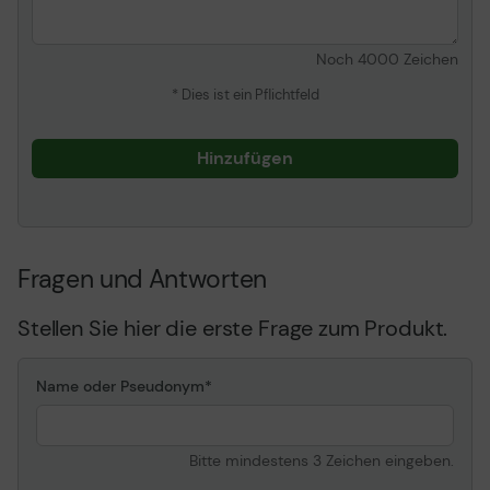
Unten: 120 mm
Lüfterhalterung x 1
Max. Höhe des CPU-
165 mm
Noch
4000
Zeichen
Kühlers
* Dies ist ein Pflichtfeld
Maximale Länge
380 mm
Videokarte
Hinzufügen
Systemgehäuse-
Seitenwand mit Fenster,
Merkmale
Deckelstaubfilter,
Gitterfrontabdeckung,
Frontstaubfilter,
Vibrationsabsorbierende
Drive Bays,
Fragen und Antworten
bodenmontierter PSU-
Halter,
Stellen Sie hier die erste Frage zum Produkt.
Kabelführungssystem,
unterstützt Radiator (240
mm) im Deckel,
Name oder Pseudonym
unterstützt Radiator (120
mm) in der Rückseite,
PSU-Staubfilter,
Bitte mindestens 3 Zeichen eingeben.
unterstützt
120/140/240/280 mm