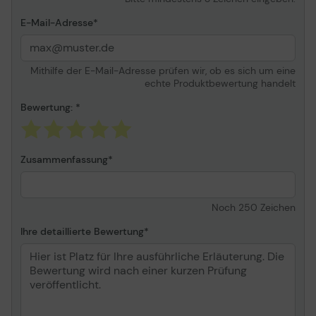
Formfaktor
Tower
E-Mail-Adresse
Max. Mainboard-Größe
ATX
Unterstützte
ATX, microATX, ITX
Motherboards
Mithilfe der E-Mail-Adresse prüfen wir, ob es sich um eine
Spezifikationseinhaltung
ATX
echte Produktbewertung handelt
Anzahl interner
3
Bewertung:
Einbauschächte
Anzahl von vorne
2
zugänglicher
Zusammenfassung
Einbauschächte
Farbe
Petrolblau
Kühlsystem
Vorderseite: 120 mm
Noch
250
Zeichen
Lüfter x 2 / weiße LED,2 x
120/140 mm
Ihre detaillierte Bewertung
lüfterunterstützt ¦
Oberseite: 120/140 mm
Lüfterhalterung x 2 ¦
Rückseite: 120 mm
Lüfterhalterung x 1 ¦