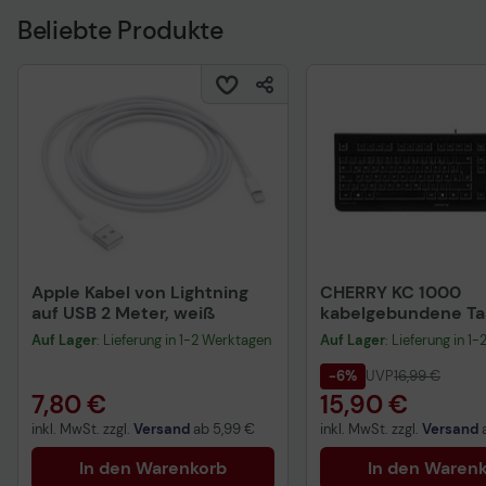
Beliebte Produkte
Apple Kabel von Lightning
CHERRY KC 1000
auf USB 2 Meter, weiß
kabelgebundene Tas
QWERTZ DE - schwa
Auf Lager
: Lieferung in 1-2 Werktagen
Auf Lager
: Lieferung in 1
-6%
UVP
16,99 €
7,80 €
15,90 €
inkl. MwSt. zzgl.
Versand
ab
5,99 €
inkl. MwSt. zzgl.
Versand
In den Warenkorb
In den Waren