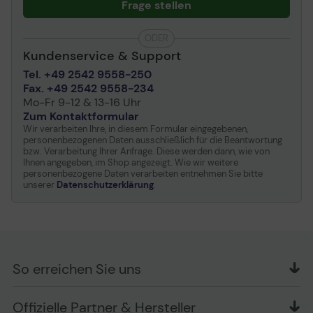
Frage stellen
Stromversorgungsgerät
Ohne Netzteil
ODER
Max. unterstützte Anzahl
1
Kundenservice & Support
Tel. +49 2542 9558-250
Abmessungen und Gewicht
Fax. +49 2542 9558-234
Breite
20.5 cm
Mo-Fr 9-12 & 13-16 Uhr
Zum Kontaktformular
Tiefe
46.4 cm
Wir verarbeiten Ihre, in diesem Formular eingegebenen,
personenbezogenen Daten ausschließlich für die Beantwortung
Höhe
44.4 cm
bzw. Verarbeitung Ihrer Anfrage. Diese werden dann, wie von
Gewicht
4.5 kg
Ihnen angegeben, im Shop angezeigt. Wie wir weitere
personenbezogene Daten verarbeiten entnehmen Sie bitte
unserer
Datenschutzerklärung
.
So erreichen Sie uns
OFFICE Partner GmbH
Offizielle Partner & Hersteller
Schlesierring 35