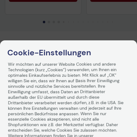
Produktbeschreibung
Cookie-Einstellungen
Die Original HP TerraJet Tonerkartuschen und
Verpackungen der nächsten Generation sind so
Wir möchten auf unserer Website Cookies und andere
Technologien (kurz „Cookies“) verwenden, um Ihnen ein
konzipiert, dass sie im Vergleich zur
optimales Einkaufserlebnis zu bieten. Mit Klick auf „OK“
Vorgängergeneration eine bessere CO2-Bilanz, weniger
willigen Sie ein, dass wir Ihnen auf Basis Ihrer Einwilligung
neuen Kunststoff und einen geringeren Energieverbrauch
sinnvolle und nützliche Services bereitstellen. Ihre
aufweisen. Das innovative Tonerpartikel-Design
Einwilligung umfasst, dass Daten an Drittanbieter
ermöglicht eine effizientere Tonernutzung, für eine
außerhalb der EU übermittelt und durch diese
herausragende Druckqualität und höhere
Drittanbieter verarbeitet werden dürfen, z.B. in die USA. Sie
Druckgeschwindigkeiten. Und HP TerraJet
können Ihre Einstellungen verwalten und jederzeit auf Ihre
Tonerkartuschen bieten Sicherheit durch
persönlichen Bedürfnisse anpassen. Wenn Sie nur
Weiterlesen
manipulationssichere Chips, Firmware und Verpackung
essenzielle Cookies akzeptieren, sind nicht alle
Shopfunktionen wie z.B. der Merkzettel verfügbar. Daher
sowie geschützte Lieferketten-Integrität.
entscheiden Sie, welche Cookies Sie zulassen möchten.
Weitere Informationen finden Sie in unserer