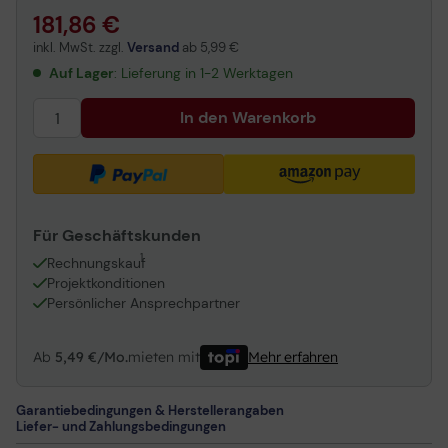
181,86 €
inkl. MwSt. zzgl.
Versand
ab
5,99 €
Auf Lager
: Lieferung in 1-2 Werktagen
In den Warenkorb
Für Geschäftskunden
1
Rechnungskauf
Projektkonditionen
Persönlicher Ansprechpartner
Ab
5,49 €/Mo.
mieten mit
Mehr erfahren
Garantiebedingungen & Herstellerangaben
Liefer- und Zahlungsbedingungen