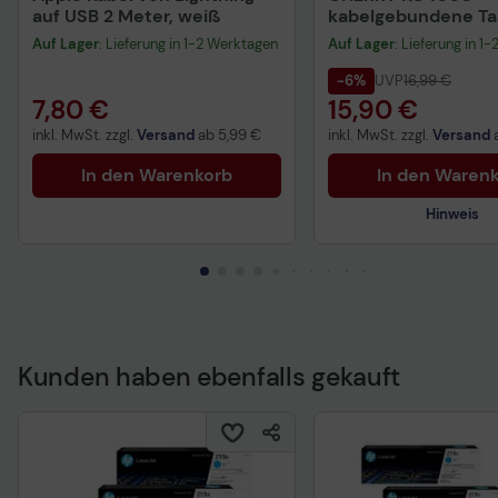
auf USB 2 Meter, weiß
kabelgebundene Tas
QWERTZ DE - schwa
Auf Lager
: Lieferung in 1-2 Werktagen
Auf Lager
: Lieferung in 1
-6%
UVP
16,99 €
7,80 €
15,90 €
inkl. MwSt. zzgl.
Versand
ab
5,99 €
inkl. MwSt. zzgl.
Versand
In den Warenkorb
In den Waren
Hinweis
Kunden haben ebenfalls gekauft
Technisches Produkt