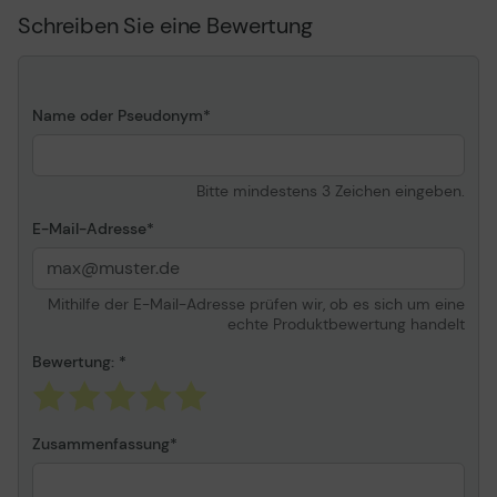
Drucktechnologie
Laser
Schreiben Sie eine Bewertung
HP Untermarke
LaserJet
Farbe
Schwarz
Patronenleistung
Hohe Ergiebigkeit
Name oder Pseudonym
Ergiebigkeit
Bis zu 7500 Seiten
Verschiedenes
Bitte mindestens 3 Zeichen eingeben.
Packungstyp
Box
E-Mail-Adresse
Mithilfe der E-Mail-Adresse prüfen wir, ob es sich um eine
echte Produktbewertung handelt
Bewertung:
Zusammenfassung