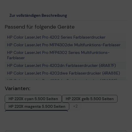
Zur vollständigen Beschreibung
Passend für folgende Geräte
HP Color LaserJet Pro 4202 Series Farblaserdrucker
HP Color LaserJet Pro MFP4302dw Multifunktions-Farblaser
HP Color LaserJet Pro MFP4302 Series Multifunktions-
Farblaser
HP Color LaserJet Pro 4202dn Farblaserdrucker (4RA87F)
HP Color LaserJet Pro 4202dwe Farblaserdrucker (4RA88E)
HP Color LaserJet Pro 4202dw Farblaserdrucker (4RA88F)
Varianten:
HP Color LaserJet Pro MFP4302fdw Multifunktions-Farblaser
(5HH64F)
HP 220X cyan 5.500 Seiten
HP 220X gelb 5.500 Seiten
HP Color LaserJet Pro MFP4302fdn Multifunktions-Farblaser
+2
HP 220X magenta 5.500 Seiten
HP Color LaserJet Pro MFP4302dwe Multifunktions-Farblaser
HP 220X schwarz 7.500 Seiten
(4RA83E)
HP 220X Multipack CMYK 24.000 Seiten
HP Color LaserJet Pro MFP4302fdwe Multifunktions-
Farblaser (5HH64E)