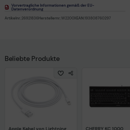
Vorvertragliche Informationen gemäß der EU-
Datenverordnung
Artikelnr.:
26921836
Herstellernr.:
W2200X
EAN:
193808760297
Beliebte Produkte
Apple Kabel von Lightning
CHERRY KC 1000