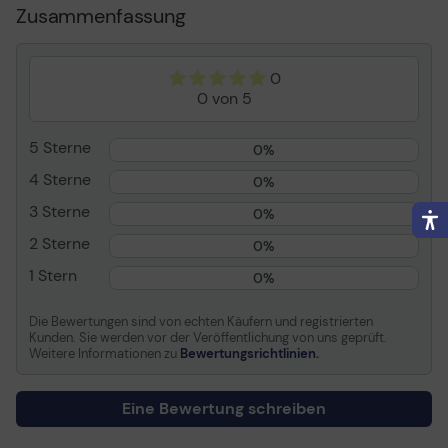
HP Untermarke
LaserJet
Zusammenfassung
Druckfarbe
Schwarz
Patronenleistung
Hohe Ergiebigkeit
0
Ergiebigkeit
Bis zu 7500 Seiten
0 von 5
Packungstyp
Box
5 Sterne
0%
Allgemein
4 Sterne
0%
Abmessungen (B x T x
28.9 cm x 5.5 cm x 7.8 cm
3 Sterne
0%
H)/Gewicht
/ 490 g
2 Sterne
0%
Transportbreite
36.4 cm
1 Stern
Transporttiefe
9.2 cm
0%
Transporthöhe
12.1 cm
Die Bewertungen sind von echten Käufern und registrierten
Transportgewicht
670 g
Kunden. Sie werden vor der Veröffentlichung von uns geprüft.
Weitere Informationen zu
Bewertungsrichtlinien.
Verbrauchsmaterial
Eine Bewertung schreiben
Verbrauchsmaterialtyp
Tonerpatrone