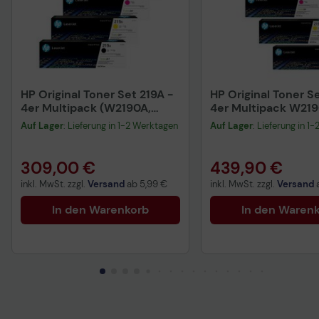
HP Original Toner Set 219A -
HP Original Toner Se
4er Multipack (W2190A,
4er Multipack W219
W2191A, W2192A, W2193A)
W2191X, W2192X, W
Auf Lager
: Lieferung in 1-2 Werktagen
Auf Lager
: Lieferung in 1
cyan, magenta, gelb
schwarz
309,00 €
439,90 €
inkl. MwSt. zzgl.
Versand
ab
5,99 €
inkl. MwSt. zzgl.
Versand
In den Warenkorb
In den Waren