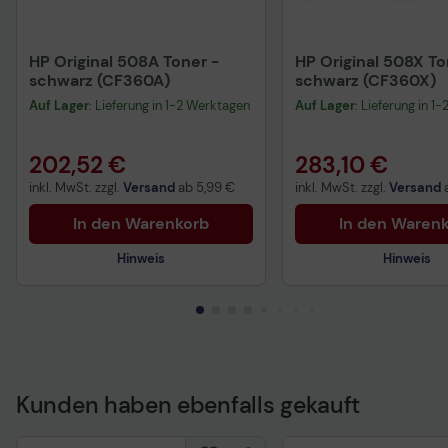
HP Original 508A Toner -
HP Original 508X To
schwarz (CF360A)
schwarz (CF360X)
Auf Lager
: Lieferung in 1-2 Werktagen
Auf Lager
: Lieferung in 1
202,52 €
283,10 €
inkl. MwSt. zzgl.
Versand
ab
5,99 €
inkl. MwSt. zzgl.
Versand
In den Warenkorb
In den Waren
Hinweis
Hinweis
Technisches Produktdatenblatt
Technisches Produkt
Vorvertragliche Informationen
Vorvertragliche Info
gemäß der EU-
gemäß der EU-
Kunden haben ebenfalls gekauft
Datenverordnung
Datenverordnung