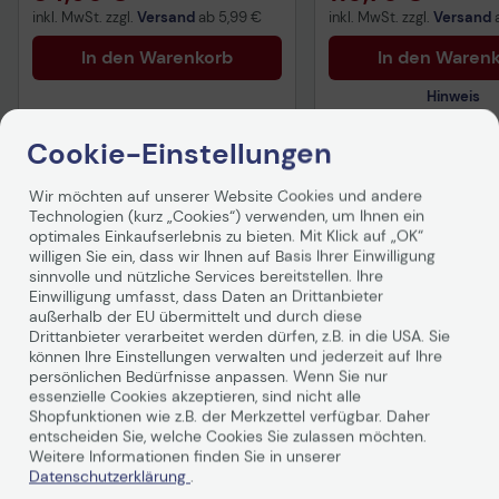
inkl. MwSt. zzgl.
Versand
ab
5,99 €
inkl. MwSt. zzgl.
Versand
In den Warenkorb
In den Waren
Hinweis
Cookie-Einstellungen
Technisches Produkt
Wir möchten auf unserer Website Cookies und andere
Technologien (kurz „Cookies“) verwenden, um Ihnen ein
Vorvertragliche Info
Produktbeschreibung
optimales Einkaufserlebnis zu bieten. Mit Klick auf „OK“
gemäß der EU-
Datenverordnung
willigen Sie ein, dass wir Ihnen auf Basis Ihrer Einwilligung
sinnvolle und nützliche Services bereitstellen. Ihre
Einwilligung umfasst, dass Daten an Drittanbieter
außerhalb der EU übermittelt und durch diese
Drittanbieter verarbeitet werden dürfen, z.B. in die USA. Sie
können Ihre Einstellungen verwalten und jederzeit auf Ihre
persönlichen Bedürfnisse anpassen. Wenn Sie nur
essenzielle Cookies akzeptieren, sind nicht alle
Shopfunktionen wie z.B. der Merkzettel verfügbar. Daher
entscheiden Sie, welche Cookies Sie zulassen möchten.
Technische Daten
Weitere Informationen finden Sie in unserer
Datenschutzerklärung
.