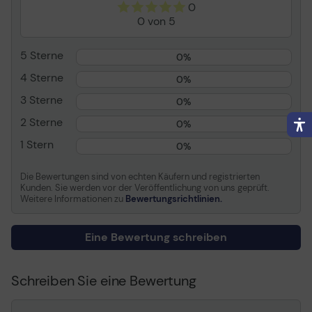
0
Verbrauchsmaterial
0 von 5
Verbrauchsmaterialtyp
Tonerpatrone
5 Sterne
0%
Drucktechnologie
Laser
4 Sterne
HP Untermarke
LaserJet
0%
Farbe
Magenta
3 Sterne
0%
Kapazität
Bis zu 5000 Seiten
2 Sterne
0%
1 Stern
0%
Die Bewertungen sind von echten Käufern und registrierten
Kunden. Sie werden vor der Veröffentlichung von uns geprüft.
Weitere Informationen zu
Bewertungsrichtlinien.
Eine Bewertung schreiben
Schreiben Sie eine Bewertung