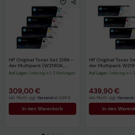
HP Original Toner Set 219A -
HP Original Toner Se
4er Multipack (W2190A,
4er Multipack W219
W2191A, W2192A, W2193A)
W2191X, W2192X, W
Auf Lager
: Lieferung in 1-2 Werktagen
Auf Lager
: Lieferung in 1
cyan, magenta, gelb
schwarz
309,00 €
439,90 €
inkl. MwSt. zzgl.
Versand
ab
5,99 €
inkl. MwSt. zzgl.
Versand
In den Warenkorb
In den Waren