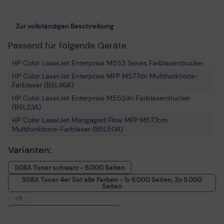
Zur vollständigen Beschreibung
Passend für folgende Geräte
HP Color LaserJet Enterprise M553 Series Farblaserdrucker
HP Color LaserJet Enterprise MFP M577dn Multifunktions-
Farblaser (B5L46A)
HP Color LaserJet Enterprise M552dn Farblaserdrucker
(B5L23A)
HP Color LaserJet Mangaged Flow MFP M577cm
Multifunktions-Farblaser (B5L50A)
HP Color LaserJet Enterprise Flow MFP M577c Multifunktions-
Varianten:
Farblaser (B5L54A)
HP Color LaserJet Managed MFP M577dnm Farblaserdrucker
508A Toner schwarz - 6.000 Seiten
(B5L49A)
508A Toner 4er Set alle Farben - 1x 6.000 Seiten, 3x 5.000
HP Color LaserJet Managed M553xm Farblaserdrucker
Seiten
(B5L39A)
+8
HP Color LaserJet Enterprise MFP M577f Multifunktions-
508A Toner cyan - 5.000 Seiten
Farblaser (B5L47A)