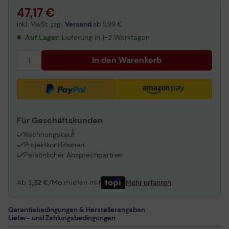
HP 711 magenta 3er Pack 87ml
HP 711 gelb 3er Pack 87ml
47,17 €
inkl. MwSt. zzgl.
Versand
ab
5,99 €
Auf Lager
: Lieferung in 1-2 Werktagen
In den Warenkorb
Für Geschäftskunden
1
Rechnungskauf
Projektkonditionen
Persönlicher Ansprechpartner
Ab
1,32 €/Mo.
mieten mit
Mehr erfahren
Garantiebedingungen & Herstellerangaben
Liefer- und Zahlungsbedingungen