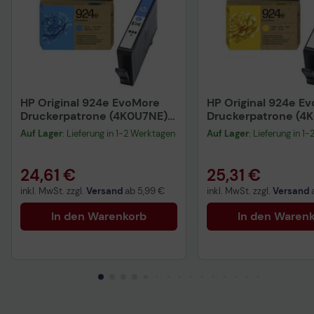
HP Original 924e EvoMore
HP Original 924e E
Druckerpatrone (4K0U7NE)
Druckerpatrone (4
cyan
gelb
Auf Lager
: Lieferung in 1-2 Werktagen
Auf Lager
: Lieferung in 1
24,61 €
25,31 €
inkl. MwSt. zzgl.
Versand
ab
5,99 €
inkl. MwSt. zzgl.
Versand
In den Warenkorb
In den Waren