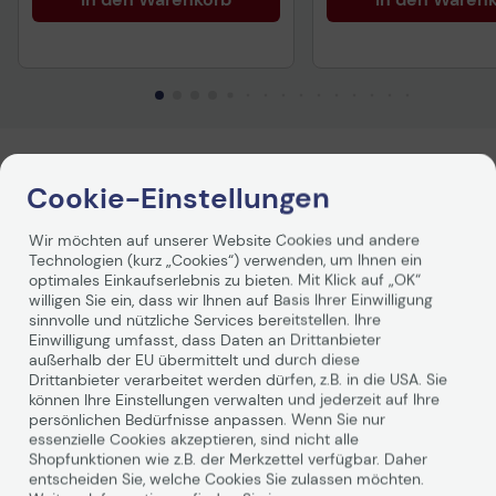
Produktbeschreibung
Cookie-Einstellungen
Die HP 711 Tintenpatrone liefert konsistente, präzise
Wir möchten auf unserer Website Cookies und andere
Ergebnisse. Siehe gestochen scharfe Strichgenauigkeit
Technologien (kurz „Cookies“) verwenden, um Ihnen ein
auf schnell trocknenden, wischfesten Drucken.
optimales Einkaufserlebnis zu bieten. Mit Klick auf „OK“
Herumprobieren kostet Zeit. Mit dem Original HP
willigen Sie ein, dass wir Ihnen auf Basis Ihrer Einwilligung
Zubehör, das zusammen mit Ihrem
Drucker
als
sinnvolle und nützliche Services bereitstellen. Ihre
optimiertes Drucksystem entwickelt wurde, erhalten Sie
Einwilligung umfasst, dass Daten an Drittanbieter
die erforderliche konsistente Qualität, um präzise Linien,
außerhalb der EU übermittelt und durch diese
Drittanbieter verarbeitet werden dürfen, z.B. in die USA. Sie
scharfe Details und satte Farbqualität bereitzustellen.
können Ihre Einstellungen verwalten und jederzeit auf Ihre
Stellen Sie sich vor, welchen Eindruck Sie mit klaren,
persönlichen Bedürfnisse anpassen. Wenn Sie nur
leicht lesbaren Zeichnungen und farbenfrohen,
essenzielle Cookies akzeptieren, sind nicht alle
Weiterlesen
überzeugenden Präsentationen hinterlassen können.
Shopfunktionen wie z.B. der Merkzettel verfügbar. Daher
Original HP Tinten kombinieren auf einzigartige Weise
entscheiden Sie, welche Cookies Sie zulassen möchten.
Qualität und Zuverlässigkeit - scharfe Linien auf schnell