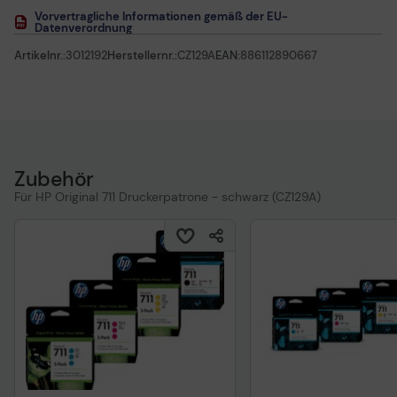
Vorvertragliche Informationen gemäß der EU-
Datenverordnung
Artikelnr.:
3012192
Herstellernr.:
CZ129A
EAN:
886112890667
Zubehör
Für HP Original 711 Druckerpatrone - schwarz (CZ129A)