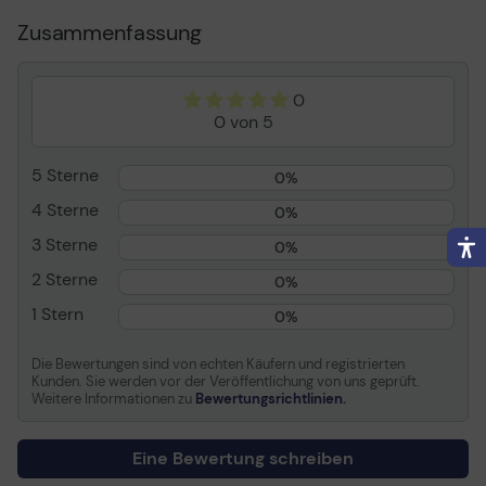
Kapazität
38 ml
Zusammenfassung
Entwickelt für
DesignJet T120 ePrinter,
T520 ePrinter
0
Verbrauchsmaterial
0 von 5
Verbrauchsmaterialtyp
Druckerpatrone
5 Sterne
0%
Drucktechnologie
Tintenstrahl
4 Sterne
Farbe
Schwarz
0%
Kapazität
38 ml
3 Sterne
0%
2 Sterne
0%
Informationen zur Kompatibilität
1 Stern
0%
Entwickelt für
HP DesignJet T120
ePrinter, T520 ePrinter
Die Bewertungen sind von echten Käufern und registrierten
Kunden. Sie werden vor der Veröffentlichung von uns geprüft.
Weitere Informationen zu
Bewertungsrichtlinien.
Eine Bewertung schreiben