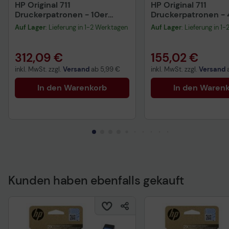
HP Original 711
HP Original 711
Druckerpatronen - 10er
Druckerpatronen - 
Multipack (CZ134A, CZ135A,
Multipack (CZ130A,
Auf Lager
: Lieferung in 1-2 Werktagen
Auf Lager
: Lieferung in 1
CZ136A, CZ133A)
CZ132A, CZ129A)
312,09 €
155,02 €
inkl. MwSt. zzgl.
Versand
ab
5,99 €
inkl. MwSt. zzgl.
Versand
In den Warenkorb
In den Waren
Kunden haben ebenfalls gekauft