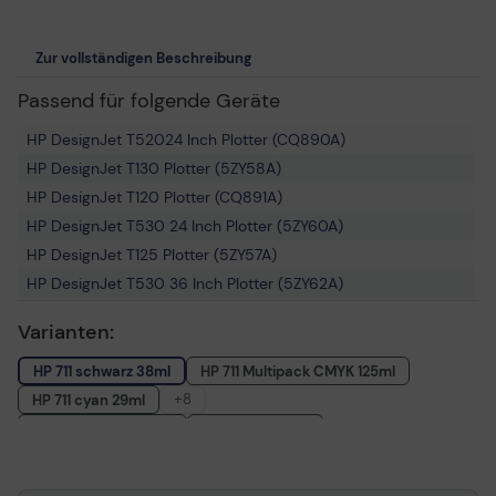
Zur vollständigen Beschreibung
Passend für folgende Geräte
HP DesignJet T52024 Inch Plotter (CQ890A)
HP DesignJet T130 Plotter (5ZY58A)
HP DesignJet T120 Plotter (CQ891A)
HP DesignJet T530 24 Inch Plotter (5ZY60A)
HP DesignJet T125 Plotter (5ZY57A)
HP DesignJet T530 36 Inch Plotter (5ZY62A)
HP DesignJet T520 Series Plotter
Varianten:
HP DesignJet T525 36 Inch Plotter (5ZY61A)
HP DesignJet T530 Series Plotter
HP 711 schwarz 38ml
HP 711 Multipack CMYK 125ml
HP DesignJet T520 Plotter (CQ893B#B19)
+8
HP 711 cyan 29ml
HP DesignJet T525 24 Inch Plotter (5ZY59A)
HP 711 magenta 29ml
HP 711 gelb 29ml
HP DesignJet T120 Series Plotter
HP 711 schwarz 80ml
HP 712 Multipack CMYK 167ml
HP DesignJet T520 36 Inch Plotter (CQ893A)
HP 711 Multipack CMYK 341ml
HP 711 cyan 3er Pack 87ml