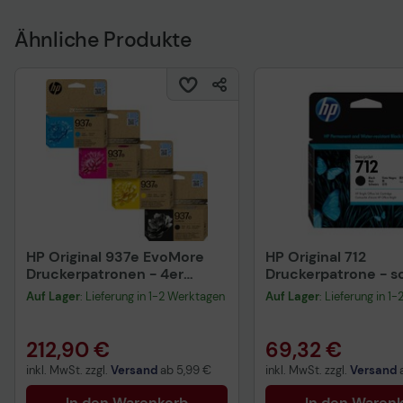
Ähnliche Produkte
HP Original 937e EvoMore
HP Original 712
Druckerpatronen - 4er
Druckerpatrone - s
Multipack (cyan, magenta,
(3ED71A)
Auf Lager
: Lieferung in 1-2 Werktagen
Auf Lager
: Lieferung in 1
gelb, schwarz)
212,90 €
69,32 €
inkl. MwSt. zzgl.
Versand
ab
5,99 €
inkl. MwSt. zzgl.
Versand
In den Warenkorb
In den Waren