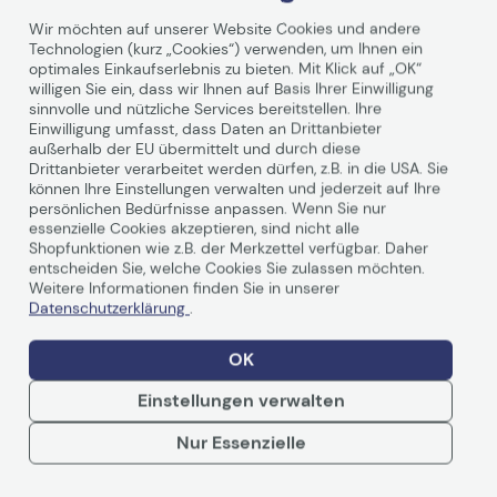
Wir möchten auf unserer Website Cookies und andere
Technologien (kurz „Cookies“) verwenden, um Ihnen ein
optimales Einkaufserlebnis zu bieten. Mit Klick auf „OK“
willigen Sie ein, dass wir Ihnen auf Basis Ihrer Einwilligung
sinnvolle und nützliche Services bereitstellen. Ihre
Einwilligung umfasst, dass Daten an Drittanbieter
Technische Daten
außerhalb der EU übermittelt und durch diese
Drittanbieter verarbeitet werden dürfen, z.B. in die USA. Sie
können Ihre Einstellungen verwalten und jederzeit auf Ihre
persönlichen Bedürfnisse anpassen. Wenn Sie nur
Hersteller
HP Inc.
essenzielle Cookies akzeptieren, sind nicht alle
Shopfunktionen wie z.B. der Merkzettel verfügbar. Daher
entscheiden Sie, welche Cookies Sie zulassen möchten.
Bezeichnung des
HP Electronic
Weitere Informationen finden Sie in unserer
Herstellers
CarePack
Datenschutzerklärung
.
OK
Herstellernummer
U8ZW9E
Einstellungen verwalten
Produkttyp
Garantieerweiterung
Weiterlesen
Nur Essenzielle
Garantieverlängerungen