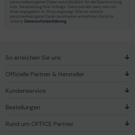
personenbezogenen Daten ausschließlich für die Beantwortung
bzw. Verarbeitung Ihrer Anfrage. Diese werden dann, wie von
Ihnen angegeben, im Shop angezeigt. Wie wir weitere
personenbezogene Daten verarbeiten entnehmen Sie bitte
unserer
Datenschutzerklärung
.
So erreichen Sie uns
OFFICE Partner GmbH
Offizielle Partner & Hersteller
Schlesierring 35
48712 Gescher
Kundenservice
Telefon: +49 (0) 2542 / 9558250
Kontaktformular
Apple im Unternehmen
Bestellungen
Bewertungsrichtlinien
Ansprechpartner bei fehlerhafter Ware und Schäden
FAQ
Rückruf-Service
Liefer- und Zahlungsbedingungen
OFFICE Partner Blog
Rund um OFFICE Partner
Versand im Namen Dritter
Wissen mit OP
Zahlungsarten
Produkttests
Über uns