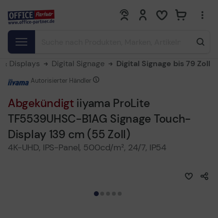
0
0
& Displays
Digital Signage
Digital Signage bis 79 Zoll
Autorisierter Händler
Abgekündigt
iiyama ProLite
TF5539UHSC-B1AG Signage Touch-
Display 139 cm (55 Zoll)
4K-UHD, IPS-Panel, 500cd/m², 24/7, IP54