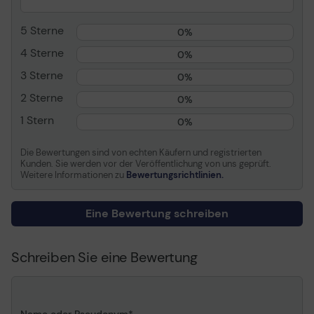
Energielabel QR-Code
Https://eprel.ec.europa.eu/qr/
URL
5 Sterne
0%
Diagonale Klasse
139 cm (55")
4 Sterne
0%
Kommerzielle
Ja - interaktive Digital
Verwendung
3 Sterne
Signage
0%
Farbe
Mattschwarz
2 Sterne
0%
Auflösung
3840 x 2160
1 Stern
0%
Anzeigeformat
4K UHD (2160p)
Die Bewertungen sind von echten Käufern und registrierten
Framerate &
60 Hz Frame Rate
Kunden. Sie werden vor der Veröffentlichung von uns geprüft.
Enhancement-
Weitere Informationen zu
Bewertungsrichtlinien.
Technologie
Videoschnittstelle
HDMI
Eine Bewertung schreiben
TOUCH DURCH GLAS
Anzahl der HDMI-
2 Anschlüsse
Anschlüsse
Dieses Touchscreen-Display mit Touch-durch-Glas-
Funktion verwandelt herkömmliche Glasoberflächen in
Schreiben Sie eine Bewertung
Konnektivität
LAN
interaktive Touchscreens. Perfekt verwendbar für
PC-Schnittstelle
VGA (HD-15), HDMI,
interaktive Schaufenster, POS oder in Restaurants als
DisplayPort
digitales Menü.