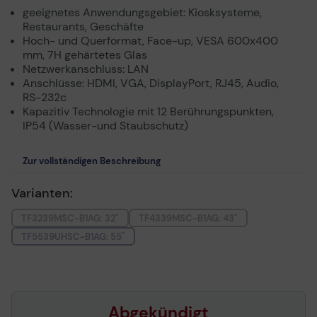
geeignetes Anwendungsgebiet: Kiosksysteme,
Restaurants, Geschäfte
Hoch- und Querformat, Face-up, VESA 600x400
mm, 7H gehärtetes Glas
Netzwerkanschluss: LAN
Anschlüsse: HDMI, VGA, DisplayPort, RJ45, Audio,
RS-232c
Kapazitiv Technologie mit 12 Berührungspunkten,
IP54 (Wasser-und Staubschutz)
Zur vollständigen Beschreibung
Varianten:
TF3239MSC-B1AG: 32"
TF4339MSC-B1AG: 43"
TF5539UHSC-B1AG: 55"
Abgekündigt