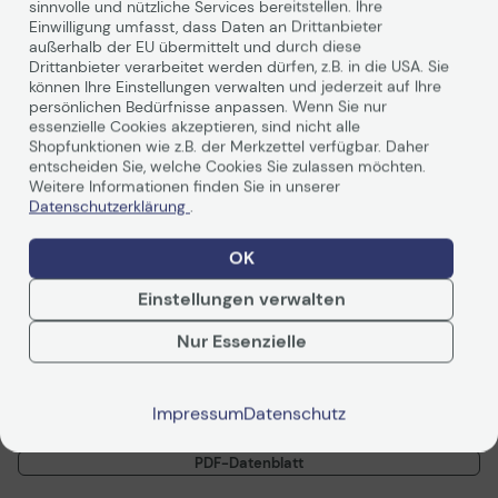
Vorvertragliche Info
sinnvolle und nützliche Services bereitstellen. Ihre
gemäß der EU-
Produktbeschreibung
Einwilligung umfasst, dass Daten an Drittanbieter
Datenverordnung
außerhalb der EU übermittelt und durch diese
Drittanbieter verarbeitet werden dürfen, z.B. in die USA. Sie
PROLITE TF5539UHSC-B1AG
können Ihre Einstellungen verwalten und jederzeit auf Ihre
persönlichen Bedürfnisse anpassen. Wenn Sie nur
essenzielle Cookies akzeptieren, sind nicht alle
55" (139 cm) Multi-Touch-Display mit IPS Panel,
Shopfunktionen wie z.B. der Merkzettel verfügbar. Daher
Touch-durch-Glas Technologie und Anti-Glare
entscheiden Sie, welche Cookies Sie zulassen möchten.
Beschichtung
Weitere Informationen finden Sie in unserer
Mit einer 3840x2160 4K UHD Auflösung und PCAP 15-
Datenschutzerklärung
.
Punkt Touch Technologie bietet der Prolite
TF5539UHSC-B1AG eine nahtlose und präzise
OK
Touchreaktion. Das integrierte IPS LED Panel bietet auch
bei großem Betrachtungswinkel eine hervorragende
Weiterlesen
Einstellungen verwalten
Farbwiedergabe und einen hohen Kontrast. Ausgestattet
mit einem schmalen Rand, einem robusten
Nur Essenzielle
Metallgehäuse und einem kratzfesten Edge-to-Edge
Sicherheitsglas mit Anti-Glare Beschichtung, welches
dem 60950-1 Fallkugeltest standhält, kann der
Monitor
Technische Daten
Impressum
Datenschutz
in einem 24/7 Dauerbetrieb in Landscape, Portrait oder
Face-Up Ausrichtung eingesetzt werden, was vielfältige
und flexible Einsatzmöglichkeiten in anspruchsvollen
PDF-Datenblatt
Umgebungen ermöglicht. Es kann als Einzel-Lösung