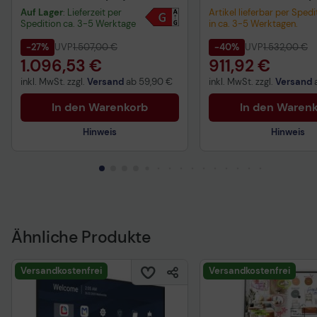
cm (54,6")
cm (64,5")
Auf Lager
: Lieferzeit per
Artikel lieferbar per Spedi
Spedition ca. 3-5 Werktage
in ca. 3-5 Werktagen.
-27%
UVP
1.507,00 €
-40%
UVP
1.532,00 €
1.096,53 €
911,92 €
inkl. MwSt. zzgl.
Versand
ab
59,90 €
inkl. MwSt. zzgl.
Versand
In den Warenkorb
In den Waren
Hinweis
Hinweis
Technisches Produktdatenblatt
Technisches Produkt
Vorvertragliche Informationen
Vorvertragliche Info
gemäß der EU-
gemäß der EU-
Datenverordnung
Datenverordnung
Ähnliche Produkte
Produktdatenblatt
Produktdatenblatt
Versandkostenfrei
Versandkostenfrei