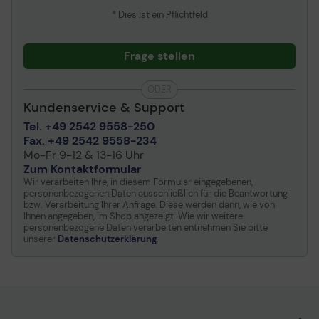
* Dies ist ein Pflichtfeld
Tiefe
6.8 cm
Höhe
74.94 cm
Frage stellen
Gewicht
41 kg
24/7
Farbe
Mattschwarz
24/7 Displays sind für einen dauerhaften und
ODER
kontinuierlichen Betrieb ausgelegt.
Kundenservice & Support
Bildschirm
Tel. +49 2542 9558-250
LCD-Technologie
IPS
Fax. +49 2542 9558-234
Mo-Fr 9-12 & 13-16 Uhr
Auflösung
3840 x 2160
Zum Kontaktformular
Anzeigeformat
4K UHD (2160p)
Wir verarbeiten Ihre, in diesem Formular eingegebenen,
personenbezogenen Daten ausschließlich für die Beantwortung
Seitenverhältnis des
16:9
bzw. Verarbeitung Ihrer Anfrage. Diese werden dann, wie von
Bildes
Ihnen angegeben, im Shop angezeigt. Wie wir weitere
personenbezogene Daten verarbeiten entnehmen Sie bitte
Framerate &
60 Hz Frame Rate
unserer
Datenschutzerklärung
.
Enhancement-
Technologie
LCD Hintergrundlicht-
LED-
Technologie
Hintergrundbeleuchtung