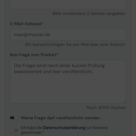
Verwendung
Signage
Kombiniert mit
Touchscreen (Multi-
Bitte mindestens 3 Zeichen eingeben.
Touch)
AG COATING (ANTIGLARE BESCHICHTUNG)
E-Mail-Adresse
TV-Tuner
Kein Tuner
Die AG Beschichtung wird bei professionellen Displays
verwendet um Spiegelungen durch externe(n)
TV-Tuner vorhanden
Nein
Lichtquellen zu verringern, die Farben, Kontrast und
Sensoren
Temperatursensor
Wir benachrichtigen Sie per Mail über eine Antwort.
Schärfe beeinflussen können. Es macht den Bildschirm
Videoschnittstelle
HDMI
zudem für Staub, Fett- und Schmutzpartikel weniger
Ihre Frage zum Produkt
anfällig.
Anzahl der HDMI-
2 Anschlüsse
Anschlüsse
PC-Schnittstelle
VGA (HD-15), HDMI,
DisplayPort
Modi
Portraitmodus,
Landschaftsmodus,
Bildmodus, Nach oben
Noch
4000
Zeichen
Modus
Design
OpenFrame
Meine Frage darf veröffentlicht werden.
Abmessung
Ohne Fuß
Ich habe die
Datenschutzerklärung
zur Kenntnis
genommen.
Breite
127.15 cm