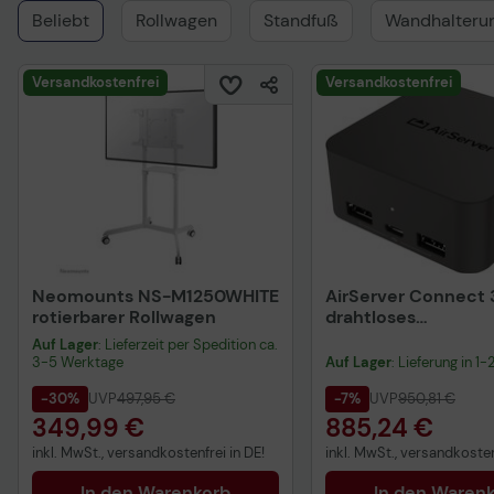
Beliebt
Rollwagen
Standfuß
Wandhalteru
Versandkostenfrei
Versandkostenfrei
Neomounts NS-M1250WHITE
AirServer Connect 
rotierbarer Rollwagen
drahtloses
Präsentationssyst
Auf Lager
: Lieferzeit per Spedition ca.
3-5 Werktage
Auf Lager
: Lieferung in 1
-30%
UVP
497,95 €
-7%
UVP
950,81 €
349,99 €
885,24 €
inkl. MwSt., versandkostenfrei in DE!
inkl. MwSt., versandkosten
In den Warenkorb
In den Waren