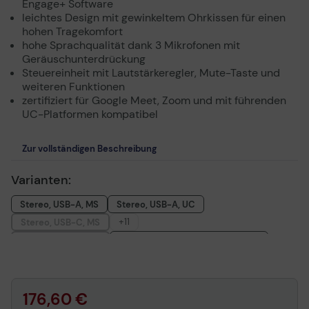
Engage+ Software
leichtes Design mit gewinkeltem Ohrkissen für einen
hohen Tragekomfort
hohe Sprachqualität dank 3 Mikrofonen mit
Geräuschunterdrückung
Steuereinheit mit Lautstärkeregler, Mute-Taste und
weiteren Funktionen
zertifiziert für Google Meet, Zoom und mit führenden
UC-Platformen kompatibel
Zur vollständigen Beschreibung
Varianten:
Stereo, USB-A, MS
Stereo, USB-A, UC
+11
Stereo, USB-C, MS
Stereo, USB-C, UC
Stereo, USB-A, UC (nur Headset)
Stereo, USB-C, UC (nur Headset)
Mono, USB-A, MS
Mono, USB-A, UC
Mono, USB-C, MS
Mono, USB-C, UC
Mono, USB-A, UC (nur Headset)
176,60 €