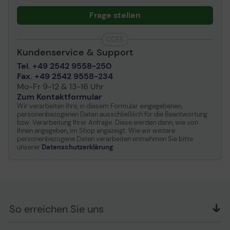
allen führenden Contact-Center- und Unified
Communications (UC)-Plattformen kompatibel ist. Es
Frage stellen
verfügt sogar über eine integrierte Sprachsteuerung für
Amazon Connect, Genesys Cloud CX und NICE Cxone2
ODER
und es ist für Google Meet und Zoom zertifiziert. Damit
Kundenservice & Support
kannst du nahtlos mit deinen Kund:innen interagieren.
Teamwork zahlt sich immer aus.
Tel. +49 2542 9558-250
Fax. +49 2542 9558-234
Mo-Fr 9-12 & 13-16 Uhr
Zum Kontaktformular
Wir verarbeiten Ihre, in diesem Formular eingegebenen,
personenbezogenen Daten ausschließlich für die Beantwortung
bzw. Verarbeitung Ihrer Anfrage. Diese werden dann, wie von
Ihnen angegeben, im Shop angezeigt. Wie wir weitere
INTEGRIERTES BUSYLIGHT
personenbezogene Daten verarbeiten entnehmen Sie bitte
unserer
Datenschutzerklärung
.
Vermeide teure und störende Unterbrechungen mit dem
integrierten Busylight. Damit signalisiert das Engage 50
II den Menschen in deiner Umgebung, wenn gerade kein
guter Zeitpunkt für eine Unterhaltung ist. So kannst du
dich ungestört auf deine Kund:innen konzentrieren.
Damit setzt du klare Grenzen, ohne etwas sagen zu
So erreichen Sie uns
müssen.
OFFICE Partner GmbH