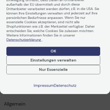
außerhalb der EU übermittelt und durch diese
ENGAGE 50 II (UC-VARIANTE)
Drittanbieter verarbeitet werden dürfen, z.B. in die USA. Sie
können Ihre Einstellungen verwalten und jederzeit auf Ihre
persönlichen Bedürfnisse anpassen. Wenn Sie nur
Das weltbeste Headset für präzise Kundengespräche*
essenzielle Cookies akzeptieren, sind nicht alle
Technologie für jeden Moment deines Lebens.
Shopfunktionen wie z.B. der Merkzettel verfügbar. Daher
entscheiden Sie, welche Cookies Sie zulassen möchten.
Weitere Informationen finden Sie in unserer
Datenschutzerklärung
.
OK
Weiterlesen
ANRUFANALYSEN IN ECHTZEIT
Einstellungen verwalten
Das Engage 50 II macht Anrufe effizienter. Die innovative
Nur Essenzielle
Engage+ Software stellt zudem wertvolle Analysedaten
in Echtzeit und Live-Unterstützung auf dem Bildschirm
Technische Daten
zur Verfügung und verbessert so unmittelbar das
Impressum
Datenschutz
Kundenerlebnis.1 Dieses Contact-Center-Headset hält
dir den Rücken frei.
PDF-Datenblatt
Allgemein