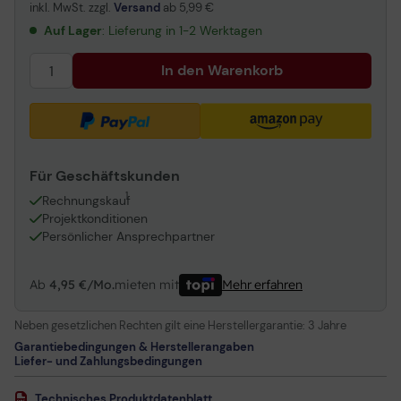
Mono, USB-C, UC (nur Headset)
Adapter MS
inkl. MwSt. zzgl.
Versand
ab
5,99 €
Adapter UC
Auf Lager
: Lieferung in 1-2 Werktagen
In den Warenkorb
Für Geschäftskunden
1
Rechnungskauf
Projektkonditionen
Persönlicher Ansprechpartner
Ab
4,95 €/Mo.
mieten mit
Mehr erfahren
Neben gesetzlichen Rechten gilt eine Herstellergarantie:
3 Jahre
Garantiebedingungen & Herstellerangaben
Liefer- und Zahlungsbedingungen
Technisches Produktdatenblatt