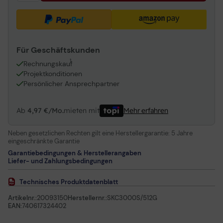
Für Geschäftskunden
1
Rechnungskauf
Projektkonditionen
Persönlicher Ansprechpartner
Ab
4,97 €/Mo.
mieten mit
Mehr erfahren
Neben gesetzlichen Rechten gilt eine Herstellergarantie:
5 Jahre
eingeschränkte Garantie
Garantiebedingungen & Herstellerangaben
Liefer- und Zahlungsbedingungen
Technisches Produktdatenblatt
Artikelnr.:
20093150
Herstellernr.:
SKC3000S/512G
EAN:
740617324402