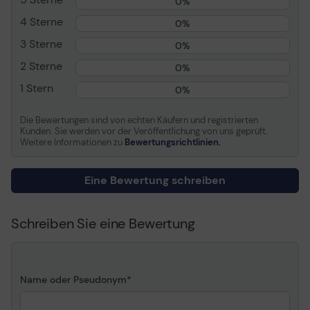
0%
1
7.000MB/s
sorgt das Laufwerk für verbesserte
4 Sterne
0%
Arbeitsabläufe in leistungsstarken Desktop- und
Allgemein
Laptop
-PCs und ist damit ideal für Power-User, die
3 Sterne
0%
nach den höchsten Geschwindigkeiten auf dem Markt
Gerätetyp
Solid State Drive - intern
2 Sterne
suchen.
0%
Kapazität
512 GB
1 Stern
0%
NAND-Flash-Speichertyp
3D triple-level cell (TLC)
Formfaktor
M.2 2280
Die Bewertungen sind von echten Käufern und registrierten
Kunden. Sie werden vor der Veröffentlichung von uns geprüft.
Schnittstelle
PCIe 4.0 (NVMe)
Weitere Informationen zu
Bewertungsrichtlinien.
Merkmale
NVM Express (NVMe),
Phison E18 Controller
Eine Bewertung schreiben
Breite
22 mm
Tiefe
80 mm
Schreiben Sie eine Bewertung
Höhe
2.21 mm
Gewicht
7 g
Name oder Pseudonym
Leistung
SSD-Leistung
400 TB