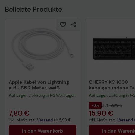
Beliebte Produkte
Apple Kabel von Lightning
CHERRY KC 1000
auf USB 2 Meter, weiß
kabelgebundene Tas
QWERTZ DE - schwa
Auf Lager
: Lieferung in 1-2 Werktagen
Auf Lager
: Lieferung in 1
-6%
UVP
16,99 €
7,80 €
15,90 €
inkl. MwSt. zzgl.
Versand
ab
5,99 €
inkl. MwSt. zzgl.
Versand
In den Warenkorb
In den Waren