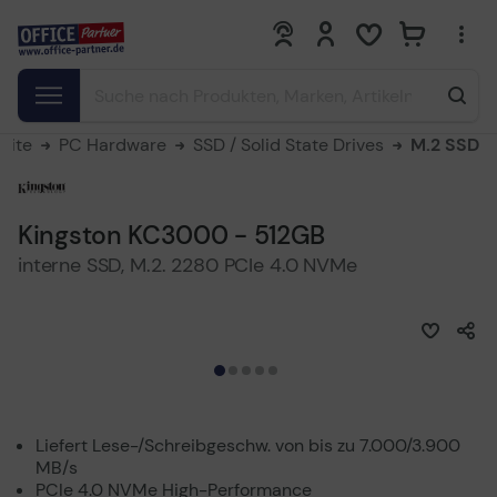
0
0
seite
PC Hardware
SSD / Solid State Drives
M.2 SSD
Kingston KC3000 - 512GB
interne SSD, M.2. 2280 PCIe 4.0 NVMe
Liefert Lese-/Schreibgeschw. von bis zu 7.000/3.900
MB/s
PCIe 4.0 NVMe High-Performance