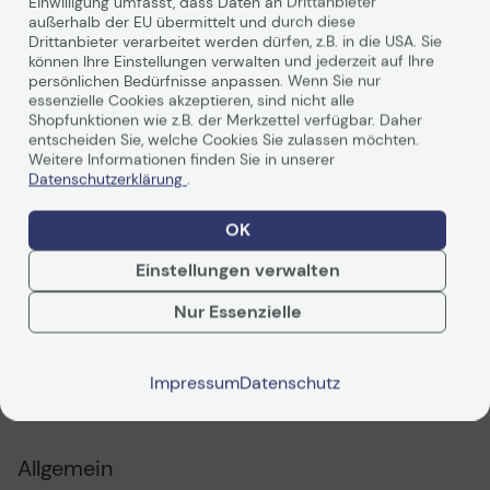
Einwilligung umfasst, dass Daten an Drittanbieter
außerhalb der EU übermittelt und durch diese
Drittanbieter verarbeitet werden dürfen, z.B. in die USA. Sie
können Ihre Einstellungen verwalten und jederzeit auf Ihre
persönlichen Bedürfnisse anpassen. Wenn Sie nur
essenzielle Cookies akzeptieren, sind nicht alle
Shopfunktionen wie z.B. der Merkzettel verfügbar. Daher
entscheiden Sie, welche Cookies Sie zulassen möchten.
Weitere Informationen finden Sie in unserer
Datenschutzerklärung
.
OK
Weiterlesen
Einstellungen verwalten
Nur Essenzielle
Technische Daten
Impressum
Datenschutz
PDF-Datenblatt
Allgemein