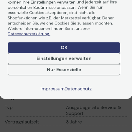
können Ihre Einstellungen verwalten und jederzeit auf Ihre
persönlichen Bedürfnisse anpassen. Wenn Sie nur
essenzielle Cookies akzeptieren, sind nicht alle
Für zuverlässige Leistung und höchste Qualität
Shopfunktionen wie z.B. der Merkzettel verfügbar. Daher
Mit Kyocera Life Plus bieten wir Ihnen ein attraktives
entscheiden Sie, welche Cookies Sie zulassen möchten.
Full Service Paket für Ihre ECOSYS-
Drucker
und -
Weitere Informationen finden Sie in unserer
Multifunktionssysteme. Wirtschaftlich, unkompliziert
Datenschutzerklärung
.
Weiterlesen
und unbürokratisch profitieren Sie bis zu 5 Jahre von
der Sicherheit konkurrenzlos niedriger Betriebskosten,
OK
inklusive Wartung und Austausch defekter Teile. Dafür
sorgen geschulte Kyocera-Techniker - bei Ihnen vor
Einstellungen verwalten
Ort. Und das spätestens am nächsten Arbeitstag. Sie
können sich entspannen, wir kümmern uns um den
Technische Daten
Nur Essenzielle
Rest.
PDF-Datenblatt
Impressum
Datenschutz
Schneller Service, umfangreiche Leistungen
Allgemeines
Bei den meisten ECOSYS-Systemen können Sie
zwischen Kyocera Life Plus 3 Jahre oder sogar 5 Jahre
Typ
Ausgabegeräte Service &
Full Service Vor-Ort wählen. Oder Sie entscheiden
Support
sich direkt für unsere „Plus-Modelle“ - hier sind mit
Vertragslaufzeit
3 Jahre
Kauf des Systems schon 3 Jahre Fill Service Vor-Ort
inklusive. Im Service-Fall wird Ihr Kyocera-System