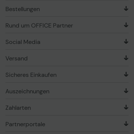
Apple im Unternehmen
Bestellungen
Bewertungsrichtlinien
Ansprechpartner bei fehlerhafter Ware und Schäden
FAQ
Rückruf-Service
Liefer- und Zahlungsbedingungen
OFFICE Partner Blog
Rund um OFFICE Partner
Versand im Namen Dritter
Wissen mit OP
Zahlungsarten
Produkttests
Über uns
Widerrufsrecht
Markenshops
Social Media
Stellenangebote
Muster-Widerrufsformular
Garantiearten
Affiliate Partnerprogramm
Verpackungsordnung
Geschäftskunden
Ebay Auktionen
Versandinformationen
Information zur Entsorgung von Batterien und
Versand
Playox.de
Sicheres Einkaufen
Elektro-/Elektronikgeräten
druck-collect.de
Datenschutz
Newsletter
Presse
AGB
Sicheres Einkaufen
Vertrag widerrufen
Impressum
Cookie Einstellungen ändern
Zu den Barrierefreiheitseinstellungen
Auszeichnungen
Erklärung zur Barrierefreiheit
Zahlarten
Partnerportale