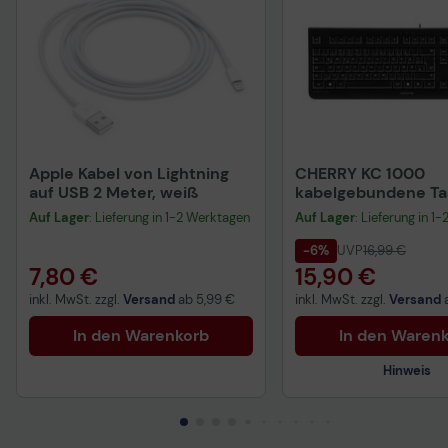
Apple Kabel von Lightning
CHERRY KC 1000
auf USB 2 Meter, weiß
kabelgebundene Tas
QWERTZ DE - schwa
Auf Lager
: Lieferung in 1-2 Werktagen
Auf Lager
: Lieferung in 1
-6%
UVP
16,99 €
7,80 €
15,90 €
inkl. MwSt. zzgl.
Versand
ab
5,99 €
inkl. MwSt. zzgl.
Versand
In den Warenkorb
In den Waren
Hinweis