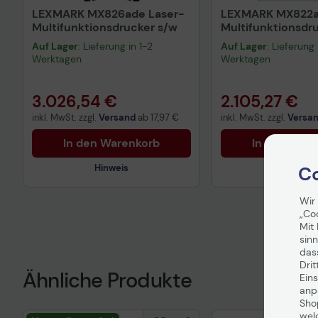
LEXMARK MX826ade Laser-
LEXMARK MX822a
Multifunktionsdrucker s/w
Multifunktionsdr
Auf Lager
: Lieferung in 1-2
Auf Lager
: Lieferung 
Werktagen
Werktagen
3.026,54 €
2.105,27 €
inkl. MwSt. zzgl.
Versand
ab
17,97 €
inkl. MwSt. zzgl.
Versa
In den Warenkorb
In den War
Co
Hinweis
Hinweis
Wir
„Co
Mit 
sinn
das
Drit
Ähnliche Produkte
Eins
anpa
Sho
Technisches Produktdatenblatt
wel