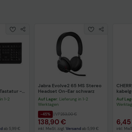
Jabra Evolve2 65 MS Stereo
CHERR
astatur -
Headset On-Ear schwarz
kabel
warz
schwa
in 1-2
Auf Lager
: Lieferung in 1-2
Auf Lag
Werktagen
Werkta
-45%
UVP
253,00 €
138,90 €
6,45
nd
ab
5,99 €
inkl. MwSt. zzgl.
Versand
ab
5,99 €
inkl. MwS