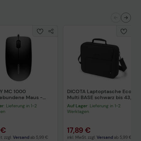
Y MC 1000
DICOTA Laptoptasche Eco
gebundene Maus -
Multi BASE schwarz bis 43,9
rz
cm (17,3 Zoll)
er
: Lieferung in 1-2
Auf Lager
: Lieferung in 1-2
gen
Werktagen
 €
17,89 €
t. zzgl.
Versand
ab
5,99 €
inkl. MwSt. zzgl.
Versand
ab
5,99 €