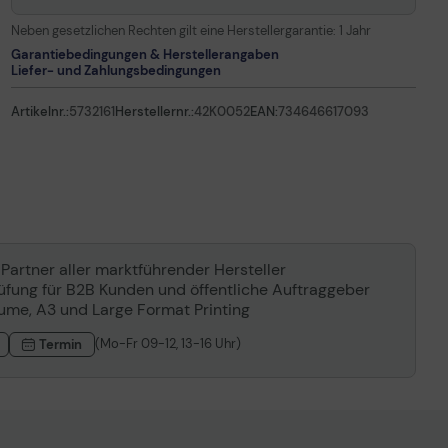
Neben gesetzlichen Rechten gilt eine Herstellergarantie:
1 Jahr
Garantiebedingungen & Herstellerangaben
Liefer- und Zahlungsbedingungen
Artikelnr.:
5732161
Herstellernr.:
42K0052
EAN:
734646617093
 Partner aller marktführender Hersteller
rüfung für B2B Kunden und öffentliche Auftraggeber
lume, A3 und Large Format Printing
(Mo-Fr 09-12, 13-16 Uhr)
Termin