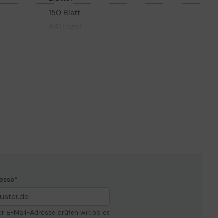
150 Blatt
A4/Legal
60 g/m2
176 g/m2
Transparentfolien, Normalpapier,
Etiketten, Karton
ANSI A (Letter) (216 x 279 mm), Legal
(216 x 356 mm), Executive (184 x 267
mm), A4 (210 x 297 mm), A5 (148 x 210
mm), Folio (216 x 330 mm), JIS B5 (182 x
257 mm), Oficio (216 x 343 mm)
1750 Blatt
4500 Blatt
1 Blatt
esse
500 Blatt
n- und
Zufuhrfach - 100 Blatt - Legal (216 x 356
mm)/A4 (210 x 297 mm) Gewicht: 60
der E-Mail-Adresse prüfen wir, ob es