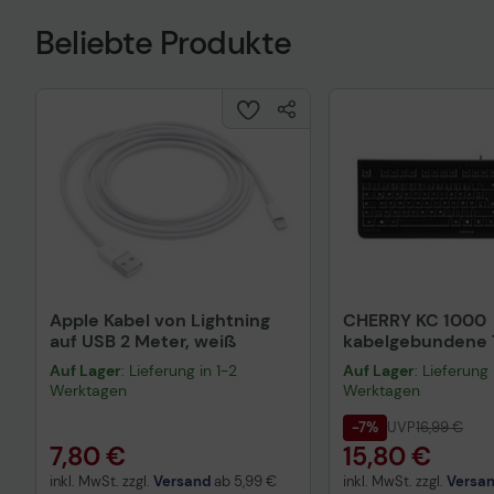
Beliebte Produkte
Apple Kabel von Lightning
CHERRY KC 1000
auf USB 2 Meter, weiß
kabelgebundene T
QWERTZ DE - sch
Auf Lager
: Lieferung in 1-2
Auf Lager
: Lieferung 
Werktagen
Werktagen
-7%
UVP
16,99 €
7,80 €
15,80 €
inkl. MwSt. zzgl.
Versand
ab
5,99 €
inkl. MwSt. zzgl.
Versa