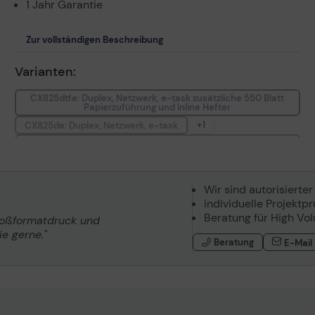
1 Jahr Garantie
Zur vollständigen Beschreibung
Varianten:
CX825dtfe: Duplex, Netzwerk, e-task zusätzliche 550 Blatt
Papierzuführung und Inline Hefter
+1
CX825de: Duplex, Netzwerk, e-task
CX825dte: Duplex, Netzwerk, e-task zusätzliche 550 Blatt
Papierzuführung
Wir sind autorisierter
individuelle Projektp
Beratung für High Vo
roßformatdruck und
e gerne."
Beratung
E-Mail