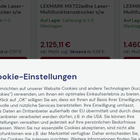
de Laser-
LEXMARK MX722adhe Laser-
LEXMA
ucker s/w
Multifunktionsdrucker s/w
Multif
in 1-2
Auf Lager
: Lieferung in 1-2
Auf Lag
Werktagen
Werkta
2.125,11 €
1.46
nd
ab
17,97 €
inkl. MwSt. zzgl.
Versand
ab
11,98 €
inkl. MwS
enkorb
In den Warenkorb
I
okie-Einstellungen
 möchten auf unserer Website Cookies und andere Technologien (kur
okies“) verwenden, um Ihnen ein optimales Einkaufserlebnis zu bieten.
Klick auf „OK“ willigen Sie ein, dass wir Ihnen auf Basis Ihrer Einwilligun
volle und nützliche Services bereitstellen. Ihre Einwilligung umfasst,
s Daten an Drittanbieter außerhalb der EU übermittelt und durch die
tanbieter verarbeitet werden dürfen, z.B. in die USA. Sie können Ihre
tellungen verwalten und jederzeit auf Ihre persönlichen Bedürfnisse
ssen. Wenn Sie nur essenzielle Cookies akzeptieren, sind nicht alle
pfunktionen wie z.B. der Merkzettel verfügbar. Daher entscheiden Sie,
che Cookies Sie zulassen möchten. Weitere Informationen finden Sie i