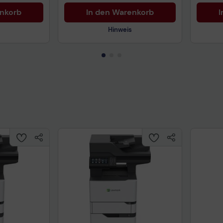
enkorb
In den Warenkorb
I
Hinweis
Technisches Produktdatenblatt
Prüfbericht für Lithiumbatterien
uktdatenblatt
Tech