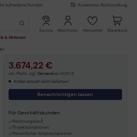
Mio zufriedene Kunden
Kostenlose Rücksendung
0
0
Service
Mein Konto
Merkzettel
Warenkorb
ls & Aktionen
er
3.674,22 €
inkl. MwSt. zzgl.
Versand
ab
59,90 €
Artikel aktuell nicht lieferbar!
Benachrichtigen lassen
Für Geschäftskunden
1
Rechnungskauf
Projektkonditionen
Persönlicher Ansprechpartner