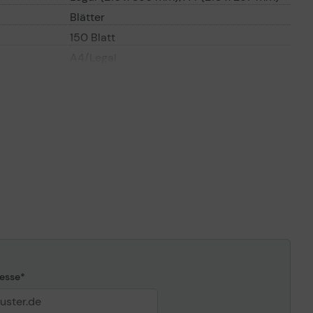
Blätter
150 Blatt
A4/Legal
60 g/m2
176 g/m2
Transparentfolien, Normalpapier,
Etiketten, Karton
ANSI A (Letter) (216 x 279 mm), Legal
(216 x 356 mm), Executive (184 x 267
mm), A4 (210 x 297 mm), A5 (148 x 210
mm), Folio (216 x 330 mm), JIS B5 (182 x
257 mm), Oficio (216 x 343 mm)
1750 Blatt
4500 Blatt
1 Blatt
esse
500 Blatt
n- und
Zufuhrfach - 100 Blatt - Legal (216 x 356