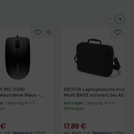
Y MC 1000
DICOTA Laptoptasche Eco
gebundene Maus -
Multi BASE schwarz bis 43,9
rz
cm (17,3 Zoll)
er
: Lieferung in 1-2
Auf Lager
: Lieferung in 1-2
gen
Werktagen
 €
17,89 €
t. zzgl.
Versand
ab
5,99 €
inkl. MwSt. zzgl.
Versand
ab
5,99 €