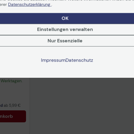
erer
Datenschutzerklärung
.
OK
Einstellungen verwalten
Nur Essenzielle
Impressum
Datenschutz
dwe
ucker
-3 Werktagen.
nd
ab
5,99 €
enkorb