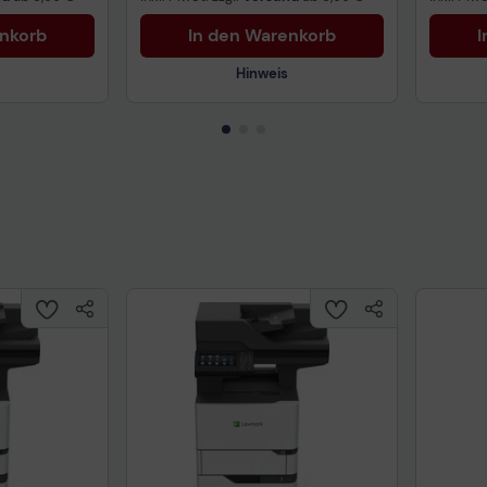
enkorb
In den Warenkorb
I
Hinweis
Technisches Produktdatenblatt
Prüfbericht für Lithiumbatterien
uktdatenblatt
Tech