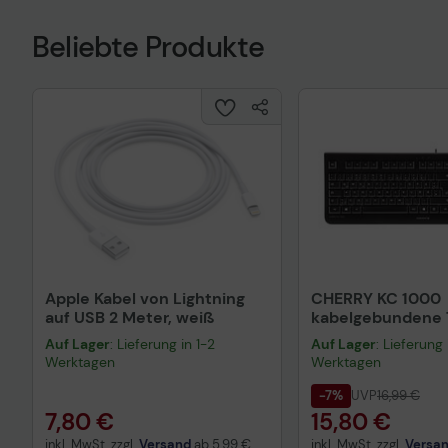
Beliebte Produkte
Apple Kabel von Lightning
CHERRY KC 1000
auf USB 2 Meter, weiß
kabelgebundene T
QWERTZ DE - sch
Auf Lager
: Lieferung in 1-2
Auf Lager
: Lieferung 
Werktagen
Werktagen
-7%
UVP
16,99 €
7,80 €
15,80 €
inkl. MwSt. zzgl.
Versand
ab
5,99 €
inkl. MwSt. zzgl.
Versa