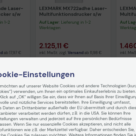
de Laser-
LEXMARK MX722adhe Laser-
LEXMA
ucker s/w
Multifunktionsdrucker s/w
Multif
in 1-2
Auf Lager
: Lieferung in 1-2
Auf Lag
Werktagen
Werkta
2.125,11 €
1.46
nd
ab
17,97 €
inkl. MwSt. zzgl.
Versand
ab
11,98 €
inkl. MwS
enkorb
In den Warenkorb
I
okie-Einstellungen
 möchten auf unserer Website Cookies und andere Technologien (kur
okies“) verwenden, um Ihnen ein optimales Einkaufserlebnis zu bieten.
Klick auf „OK“ willigen Sie ein, dass wir Ihnen auf Basis Ihrer Einwilligun
volle und nützliche Services bereitstellen. Ihre Einwilligung umfasst,
s Daten an Drittanbieter außerhalb der EU übermittelt und durch die
tanbieter verarbeitet werden dürfen, z.B. in die USA. Sie können Ihre
tellungen verwalten und jederzeit auf Ihre persönlichen Bedürfnisse
ssen. Wenn Sie nur essenzielle Cookies akzeptieren, sind nicht alle
pfunktionen wie z.B. der Merkzettel verfügbar. Daher entscheiden Sie,
che Cookies Sie zulassen möchten. Weitere Informationen finden Sie i