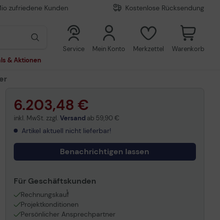
Mio zufriedene Kunden
Kostenlose Rücksendung
0
0
Service
Mein Konto
Merkzettel
Warenkorb
ls & Aktionen
er
6.203,48 €
inkl. MwSt. zzgl.
Versand
ab
59,90 €
Artikel aktuell nicht lieferbar!
Benachrichtigen lassen
Für Geschäftskunden
1
Rechnungskauf
Projektkonditionen
Persönlicher Ansprechpartner