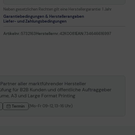
Neben gesetzlichen Rechten gilt eine Herstellergarantie:
1 Jahr
Garantiebedingungen & Herstellerangaben
Liefer- und Zahlungsbedingungen
Artikelnr.:
5732163
Herstellernr.:
42K0081
EAN:
734646616997
 Partner aller marktführender Hersteller
rüfung für B2B Kunden und öffentliche Auftraggeber
lume, A3 und Large Format Printing
(Mo-Fr 09-12, 13-16 Uhr)
Termin