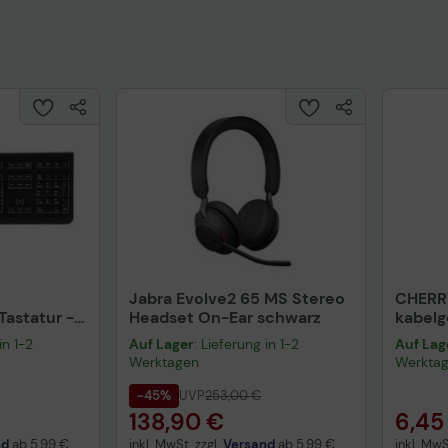
Jabra Evolve2 65 MS Stereo
CHERR
astatur -
Headset On-Ear schwarz
kabel
warz
schwa
in 1-2
Auf Lager
: Lieferung in 1-2
Auf Lag
Werktagen
Werkta
-45%
UVP
253,00 €
138,90 €
6,45
nd
ab
5,99 €
inkl. MwSt. zzgl.
Versand
ab
5,99 €
inkl. MwS