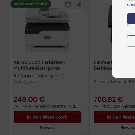
Technisches Produktdatenblatt
Versandkostenfrei
uns
Xerox C235 Farblaser-
Lexmark CX532a
Multifunktionsgerät
Farblaser-
Multifunktionsdr
Auf Lager
: Lieferung in 1-2
Werktagen
Artikel lieferbar in 1
249,00 €
760,82 €
inkl. MwSt., versandkostenfrei in DE!
inkl. MwSt. zzgl.
Versa
In den Warenkorb
In den War
Hinweis
Hinweis