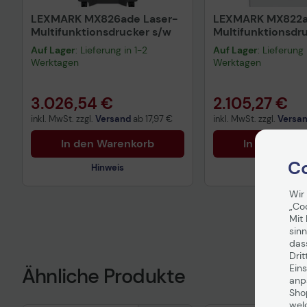
LEXMARK MX826ade Laser-
LEXMARK MX822a
Multifunktionsdrucker s/w
Multifunktionsdr
Auf Lager
: Lieferung in 1-2
Auf Lager
: Lieferung 
Werktagen
Werktagen
3.026,54 €
2.105,27 €
inkl. MwSt. zzgl.
Versand
ab
17,97 €
inkl. MwSt. zzgl.
Versa
In den Warenkorb
In den War
Co
Hinweis
Hinweis
Wir
„Co
Mit 
sinn
das
Drit
Eins
Ähnliche Produkte
anpa
Sho
wel