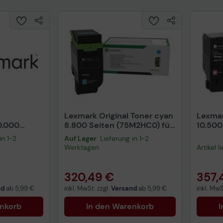
Lexmark Original Toner cyan
Lexmar
0.000
8.800 Seiten (75M2HC0) für
10.500
 für
CX532adwe
CS730
in 1-2
Auf Lager
: Lieferung in 1-2
CX730
Werktagen
Artikel 
320,49 €
357,
nd
ab
5,99 €
inkl. MwSt. zzgl.
Versand
ab
5,99 €
inkl. MwS
enkorb
In den Warenkorb
I