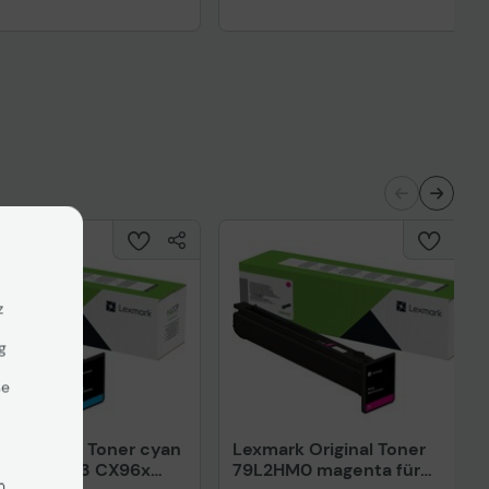
z
g
se
 Original Toner cyan
Lexmark Original Toner
X953 CS963 CX96x
79L2HM0 magenta für
n