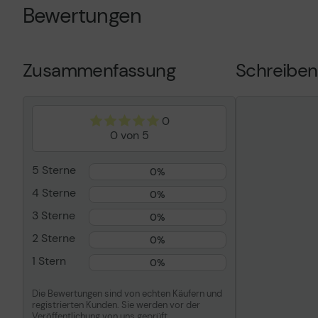
Bewertungen
Druckfarbe
Gelb
Kapazität
Bis zu 7000 
Preistyp
Lexmark Cart
Zusammenfassung
Schreiben
Lexmark Retu
Entwickelt für
X746de,748d
0
0 von 5
5 Sterne
0%
4 Sterne
0%
3 Sterne
0%
2 Sterne
0%
1 Stern
0%
Die Bewertungen sind von echten Käufern und
registrierten Kunden. Sie werden vor der
Veröffentlichung von uns geprüft.