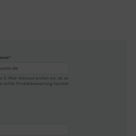
Gelb
Bis zu 7000 Seiten ISO/IEC 19798
Lexmark Cartridge Collection Program,
Lexmark Return Program (LRP)
esse
ompatibilität
der E-Mail-Adresse prüfen wir, ob es
Lexmark X746de,748de,748dte
ne echte Produktbewertung handelt