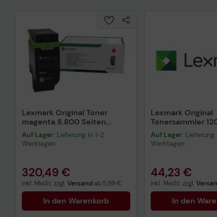
Lexmark Original Toner
Lexmark Original
magenta 8.800 Seiten
Tonersammler 12
(75M2HM0) für CX532adwe
Seiten (77L0W00)
Auf Lager
: Lieferung in 1-2
Auf Lager
: Lieferung 
CS963, CX833
Werktagen
Werktagen
320,49 €
44,23 €
inkl. MwSt. zzgl.
Versand
ab
5,99 €
inkl. MwSt. zzgl.
Versa
In den Warenkorb
In den War