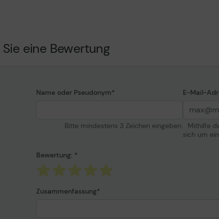
Farbe
Seiten ISO/IEC 19798
Kapazität
ridge Collection Program,
 Sie eine Bewertung
rn Program (LRP)
Verschiedenes
e,748dte
Preistyp
Name oder Pseudonym
E-Mail-Adr
Informationen zur K
Bitte mindestens 3 Zeichen eingeben.
Mithilfe 
Entwickelt für
sich um ei
Bewertung:
Zusammenfassung