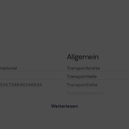
Allgemein
national
Transportbreite
Transporttiefe
634,734646346634
Transporthöhe
Transportgewicht
Weiterlesen
Verbrauchsmateria
nerpatrone - Gelb
Verbrauchsmaterialtyp
Drucktechnologie