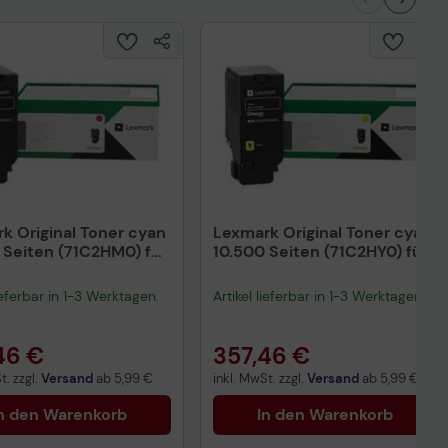
k Original Toner cyan
Lexmark Original Toner cyan
 Seiten (71C2HM0) für
10.500 Seiten (71C2HY0) für
de, CS735de,
CS730de, CS735de,
de, CX735adse
CX730de, CX735adse
lieferbar in 1-3 Werktagen.
Artikel lieferbar in 1-3 Werktagen.
46 €
357,46 €
t. zzgl.
Versand
ab
5,99 €
inkl. MwSt. zzgl.
Versand
ab
5,99 €
n den Warenkorb
In den Warenkorb