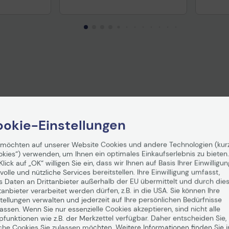
okie-Einstellungen
 möchten auf unserer Website Cookies und andere Technologien (kur
okies“) verwenden, um Ihnen ein optimales Einkaufserlebnis zu bieten.
Klick auf „OK“ willigen Sie ein, dass wir Ihnen auf Basis Ihrer Einwilligun
volle und nützliche Services bereitstellen. Ihre Einwilligung umfasst,
s Daten an Drittanbieter außerhalb der EU übermittelt und durch die
tanbieter verarbeitet werden dürfen, z.B. in die USA. Sie können Ihre
tellungen verwalten und jederzeit auf Ihre persönlichen Bedürfnisse
ssen. Wenn Sie nur essenzielle Cookies akzeptieren, sind nicht alle
Toner
Lexmark Original Toner
Lexmark
pfunktionen wie z.B. der Merkzettel verfügbar. Daher entscheiden Sie,
53 CS963
yellow für MX953 CS963
für M
che Cookies Sie zulassen möchten. Weitere Informationen finden Sie i