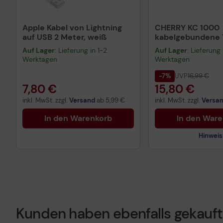
Apple Kabel von Lightning
CHERRY KC 1000
auf USB 2 Meter, weiß
kabelgebundene T
QWERTZ DE - sch
Auf Lager
: Lieferung in 1-2
Auf Lager
: Lieferung 
Werktagen
Werktagen
-7%
UVP
16,99 €
7,80 €
15,80 €
inkl. MwSt. zzgl.
Versand
ab
5,99 €
inkl. MwSt. zzgl.
Versa
In den Warenkorb
In den War
Hinweis
Kunden haben ebenfalls gekauft
Technisches Prod