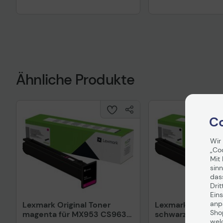
Ähnliche Produkte
Co
Wir
„Co
Mit 
sinn
das
Drit
Eins
anpa
Lexmark Original Toner
Lexmark Original 
Sho
magenta für MX953 CS963
schwarz für MX9
wel