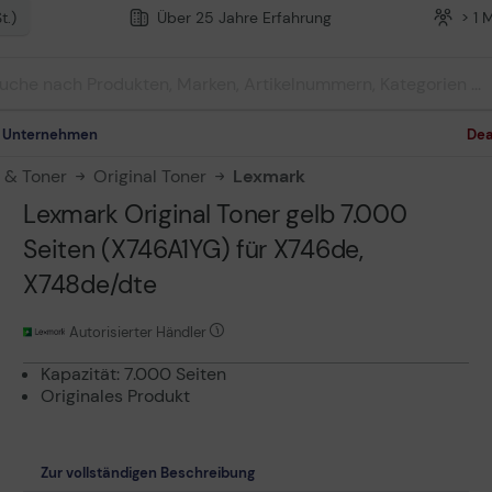
t.)
Über 25 Jahre Erfahrung
> 1 
m Unternehmen
Dea
n & Toner
Original Toner
Lexmark
Lexmark Original Toner gelb 7.000
Seiten (X746A1YG) für X746de,
X748de/dte
Autorisierter Händler
Kapazität: 7.000 Seiten
Originales Produkt
Zur vollständigen Beschreibung