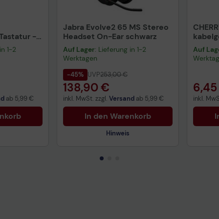
Jabra Evolve2 65 MS Stereo
CHERR
astatur -
Headset On-Ear schwarz
kabel
warz
schwa
in 1-2
Auf Lager
: Lieferung in 1-2
Auf Lag
Werktagen
Werkta
-45%
UVP
253,00 €
138,90 €
6,45
nd
ab
5,99 €
inkl. MwSt. zzgl.
Versand
ab
5,99 €
inkl. MwS
enkorb
In den Warenkorb
I
Hinweis
Technisches Produktdatenblatt
Prüfbericht für Lithiumbatterien
uktdatenblatt
Tech