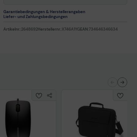
Garantiebedingungen & Herstellerangaben
Liefer- und Zahlungsbedingungen
Artikelnr.:
2648692
Herstellernr.:
X746A1YG
EAN:
734646346634