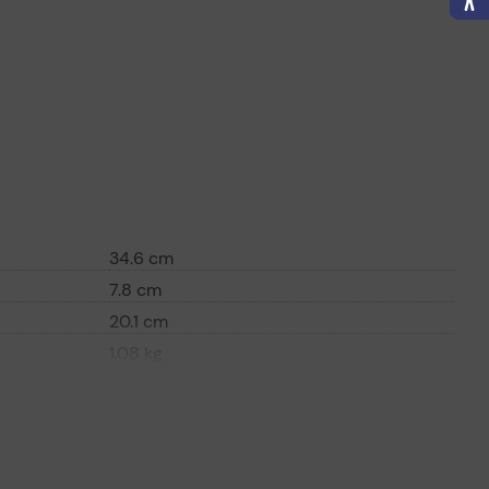
34.6 cm
7.8 cm
20.1 cm
1.08 kg
l
Tonerpatrone
Laser