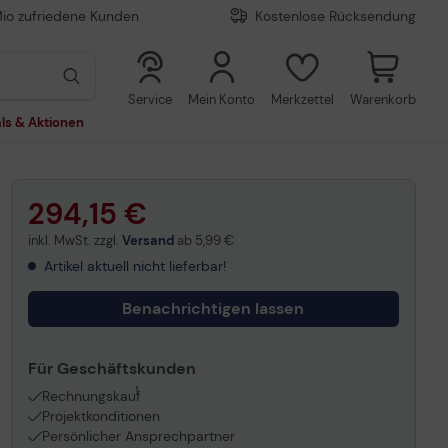
Mio zufriedene Kunden
Kostenlose Rücksendung
0
0
Service
Mein Konto
Merkzettel
Warenkorb
ls & Aktionen
294,15 €
inkl. MwSt. zzgl.
Versand
ab
5,99 €
Artikel aktuell nicht lieferbar!
Benachrichtigen lassen
Für Geschäftskunden
1
Rechnungskauf
Projektkonditionen
Persönlicher Ansprechpartner