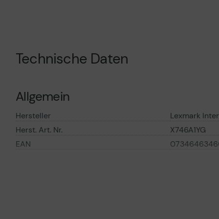
Technische Daten
Allgemein
Hersteller
Lexmark Inter
Herst. Art. Nr.
X746A1YG
EAN
0734646346
Hauptmerkmale
Produktbeschreibung
Lexmark - To
Verbrauchsmaterialtyp
Tonerpatrone
Drucktechnologie
Laser