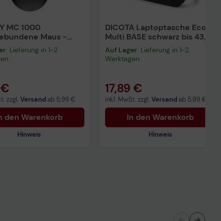
Y MC 1000
DICOTA Laptoptasche Eco
gebundene Maus -
Multi BASE schwarz bis 43,9
rz
cm (17,3 Zoll)
er
: Lieferung in 1-2
Auf Lager
: Lieferung in 1-2
gen
Werktagen
 €
17,89 €
t. zzgl.
Versand
ab
5,99 €
inkl. MwSt. zzgl.
Versand
ab
5,99 €
n den Warenkorb
In den Warenkorb
Hinweis
Hinweis
Technisches Produktdatenblatt
nisches Produktdatenblatt