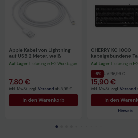
Apple Kabel von Lightning
CHERRY KC 1000
auf USB 2 Meter, weiß
kabelgebundene Tas
QWERTZ DE - schwa
Auf Lager
: Lieferung in 1-2 Werktagen
Auf Lager
: Lieferung in 1
-6%
UVP
16,99 €
7,80 €
15,90 €
inkl. MwSt. zzgl.
Versand
ab
5,99 €
inkl. MwSt. zzgl.
Versand
In den Warenkorb
In den Waren
Hinweis