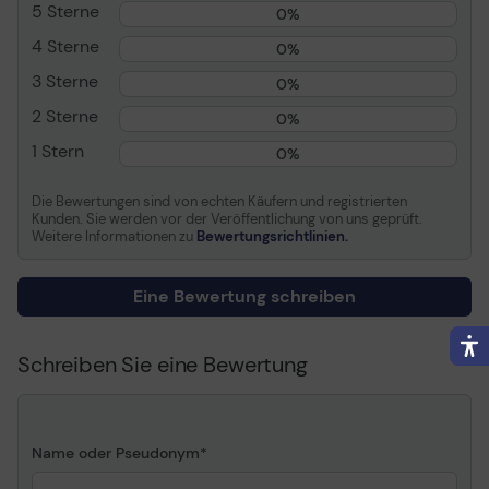
5 Sterne
Kompatibel mit
Lexmark C746dn,
0%
C746dtn, C746n, C748de,
4 Sterne
0%
C748dte, C748e
3 Sterne
0%
Allgemein
2 Sterne
0%
Transportbreite
34.6 cm
1 Stern
0%
Transporttiefe
7.8 cm
Die Bewertungen sind von echten Käufern und registrierten
Transporthöhe
20.1 cm
Kunden. Sie werden vor der Veröffentlichung von uns geprüft.
Weitere Informationen zu
Bewertungsrichtlinien.
Transportgewicht
1.08 kg
Verbrauchsmaterial
Eine Bewertung schreiben
Verbrauchsmaterialtyp
Tonerpatrone
Schreiben Sie eine Bewertung
Drucktechnologie
Laser
Farbe
Magenta
Ergiebigkeit
Bis zu 7000 Seiten
ISO/IEC 19798
Name oder Pseudonym