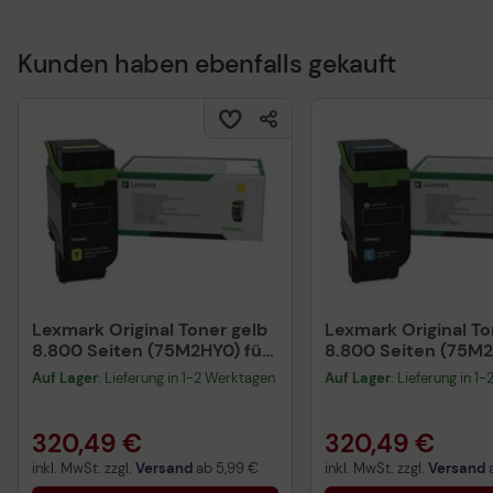
Kunden haben ebenfalls gekauft
Technisches Produkt
Lexmark Original Toner gelb
Lexmark Original T
8.800 Seiten (75M2HY0) für
8.800 Seiten (75M2
CX532adwe
CX532adwe
Auf Lager
: Lieferung in 1-2 Werktagen
Auf Lager
: Lieferung in 1
320,49 €
320,49 €
inkl. MwSt. zzgl.
Versand
ab
5,99 €
inkl. MwSt. zzgl.
Versand