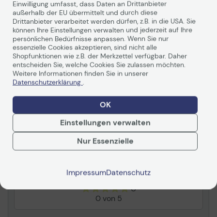
Einwilligung umfasst, dass Daten an Drittanbieter
Hersteller
Lexmark
außerhalb der EU übermittelt und durch diese
Drittanbieter verarbeitet werden dürfen, z.B. in die USA. Sie
Herst.Art.Nr.
C746A2MG
können Ihre Einstellungen verwalten und jederzeit auf Ihre
persönlichen Bedürfnisse anpassen. Wenn Sie nur
EAN
0734646319799
essenzielle Cookies akzeptieren, sind nicht alle
Shopfunktionen wie z.B. der Merkzettel verfügbar. Daher
Hauptmerkmale
entscheiden Sie, welche Cookies Sie zulassen möchten.
Weitere Informationen finden Sie in unserer
Produktbeschreibung
Lexmark - Magenta -
Datenschutzerklärung
.
Weiterlesen
original - Tonerpatrone -
LCCP, LRP
OK
Produkttyp
Tonerpatrone
Einstellungen verwalten
Bewertungen
Drucktechnologie
Laser
Nur Essenzielle
Druckfarbe
Magenta
Ergiebigkeit
Bis zu 7000 Seiten
Zusammenfassung
ISO/IEC 19798
Impressum
Datenschutz
Preistyp
Lexmark Cartridge
0
Collection Program,
0 von 5
Lexmark Return Program
(LRP)