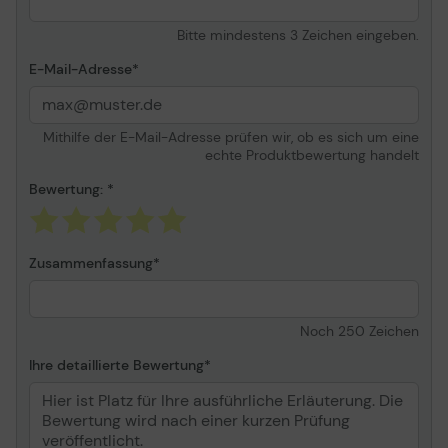
Verschiedenes
Bitte mindestens 3 Zeichen eingeben.
Preistyp
Lexmark Cartridge
Collection Program,
E-Mail-Adresse
Lexmark Return Program
(LRP)
Mithilfe der E-Mail-Adresse prüfen wir, ob es sich um eine
Informationen zur Kompatibilität
echte Produktbewertung handelt
Kompatibel mit
Lexmark C746dn,
Bewertung:
C746dtn, C746n, C748de,
C748dte, C748e
Zusammenfassung
Noch
250
Zeichen
Ihre detaillierte Bewertung