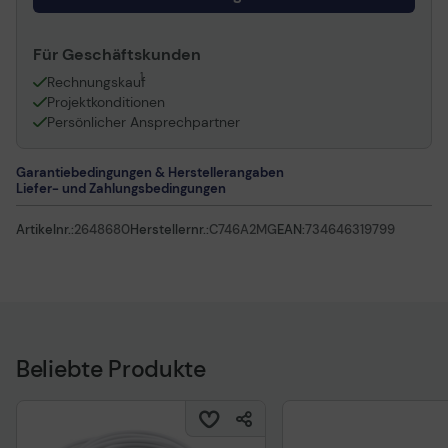
Für Geschäftskunden
1
Rechnungskauf
Projektkonditionen
Persönlicher Ansprechpartner
Garantiebedingungen & Herstellerangaben
Liefer- und Zahlungsbedingungen
Artikelnr.:
2648680
Herstellernr.:
C746A2MG
EAN:
734646319799
Beliebte Produkte