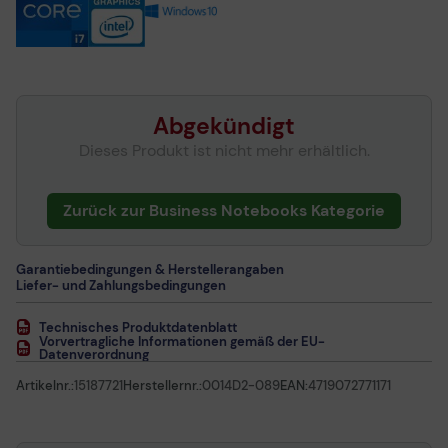
512GB SSD, GeForce MX450
MSI 14 B11SB-086 Beige Mousse Intel Core i7-1165G7, 16GB RAM,
512GB SSD, GeForce MX450
MSI 14 B11M-089 Beige Mousse Intel Core i7-1165G7, 8GB RAM,
512GB SSD, Intel Iris X
MSI 14 B11M-035 Blue Stone Intel Core i7-1165G7, 8GB RAM,
512GB SSD, Intel Iris X
Abgekündigt
Dieses Produkt ist nicht mehr erhältlich.
Zurück zur Business Notebooks Kategorie
Garantiebedingungen & Herstellerangaben
Liefer- und Zahlungsbedingungen
Technisches Produktdatenblatt
Vorvertragliche Informationen gemäß der EU-
Datenverordnung
Artikelnr.:
15187721
Herstellernr.:
0014D2-089
EAN:
4719072771171