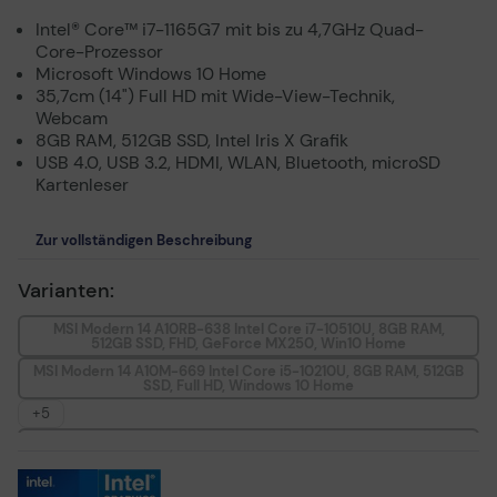
Intel® Core™ i7-1165G7 mit bis zu 4,7GHz Quad-
Core-Prozessor
Microsoft Windows 10 Home
35,7cm (14") Full HD mit Wide-View-Technik,
Webcam
8GB RAM, 512GB SSD, Intel Iris X Grafik
USB 4.0, USB 3.2, HDMI, WLAN, Bluetooth, microSD
Kartenleser
Zur vollständigen Beschreibung
Varianten:
MSI Modern 14 A10RB-638 Intel Core i7-10510U, 8GB RAM,
512GB SSD, FHD, GeForce MX250, Win10 Home
MSI Modern 14 A10M-669 Intel Core i5-10210U, 8GB RAM, 512GB
SSD, Full HD, Windows 10 Home
+5
MSI Modern 14 A10M-615 i5-10210U 35,7 cm (14") 8GB RAM,
512GB SSD, Full HD, Win10 Home
MSI 14 B11SB-085 Blue Stone Intel Core i7-1165G7, 16GB RAM,