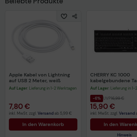
Beliebte Produkte
Apple Kabel von Lightning
CHERRY KC 1000
auf USB 2 Meter, weiß
kabelgebundene Tas
QWERTZ DE - schwa
Auf Lager
: Lieferung in 1-2 Werktagen
Auf Lager
: Lieferung in 1
-6%
UVP
16,99 €
7,80 €
15,90 €
inkl. MwSt. zzgl.
Versand
ab
5,99 €
inkl. MwSt. zzgl.
Versand
In den Warenkorb
In den Waren
Hinweis