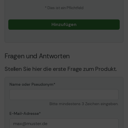
Anz. Steckplätze
1
* Dies ist ein Pflichtfeld
Speicherkapazität
Hinzufügen
Hauptspeicher
512 GB SSD - (M. 2) PCIe -
NVM Express (NVMe)
Bildschirm
Fragen und Antworten
Typ
35. 7 cm (14" )
LCD-
LED-
Stellen Sie hier die erste Frage zum Produkt.
Hintergrundbeleuchtung
Hintergrundbeleuchtung
Auflösung
1920 x 1080 (Full HD)
Name oder Pseudonym
Breitbild
Ja
Blendentyp
Flache Front
Besonderheiten
Blendfreie, dünnes
Bitte mindestens 3 Zeichen eingeben.
Blendendesign
E-Mail-Adresse
Audio & Video