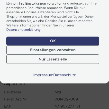
Meisterwerke. Das Modern 14 bietet eine perfekte
können Ihre Einstellungen verwalten und jederzeit auf Ihre
Mischung aus Eleganz und Leistung. Der Intel Core
persönlichen Bedürfnisse anpassen. Wenn Sie nur
essenzielle Cookies akzeptieren, sind nicht alle
Prozessor mit einer dedizierten Grafikkarte bietet Power
Shopfunktionen wie z.B. der Merkzettel verfügbar. Daher
ohne Ende. Damit ist das Modern 14 der perfekte
Laptop
entscheiden Sie, welche Cookies Sie zulassen möchten.
für deinen täglichen Alltag.
Weitere Informationen finden Sie in unserer
Datenschutzerklärung
.
OK
Technisches Produkt
Vorvertragliche Info
Einstellungen verwalten
gemäß der EU-
Technisches Produktdatenblatt
Datenverordnung
Technische Daten
Nur Essenzielle
Vorvertragliche Informationen
gemäß der EU-
Datenverordnung
PDF-Datenblatt
Impressum
Datenschutz
Allgemein
Hersteller
MSI
Herst. Art. Nr.
0014D2-089
EAN
4719072771171