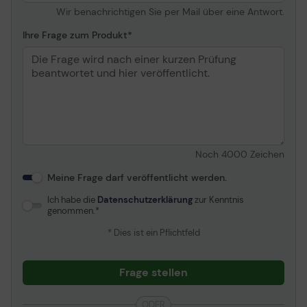
Grafikprozessor
Intel Iris Xe Graphics
Wir benachrichtigen Sie per Mail über eine Antwort.
Kamera
Ja - 720p
Ihre Frage zum Produkt
Bildrate
30 Bilder pro Sekunde
Ton
Stereolautsprecher,
Mikrofon
Audiofunktionen
Nahimic 3
Soundtechnologie
Eingang
Noch
4000
Zeichen
Typ
Tastatur, Touchpad
Meine Frage darf veröffentlicht werden.
Tastatur
Ja
Ich habe die
Datenschutzerklärung
zur Kenntnis
Hinterbeleuchtung
genommen.
Leistungsmerkmale
Weiße LED-
* Dies ist ein Pflichtfeld
Hintergrundbeleuchtung
Kommunikationsformen
Frage stellen
Drahtlos
802. 11a/b/g/n/ac/ax,
ODER