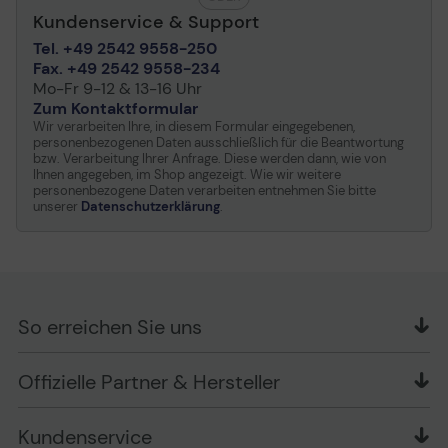
Bluetooth 5. 1
Kundenservice & Support
Drahtlos-Controller
Intel Wi-Fi 6 AX 201
Tel. +49 2542 9558-250
Fax. +49 2542 9558-234
Batterie
Mo-Fr 9-12 & 13-16 Uhr
Zum Kontaktformular
Technologie
3 Zellen Lithium-Polymer
Wir verarbeiten Ihre, in diesem Formular eingegebenen,
Kapazität
personenbezogenen Daten ausschließlich für die Beantwortung
52 Wh
bzw. Verarbeitung Ihrer Anfrage. Diese werden dann, wie von
Ihnen angegeben, im Shop angezeigt. Wie wir weitere
AC-Adapter
personenbezogene Daten verarbeiten entnehmen Sie bitte
unserer
Datenschutzerklärung
.
Ausgang
65 Watt
Verbindungen & Erweiterung
Schnittstellen
2 x USB 3. 2 Gen 2 ¦ USB-C
So erreichen Sie uns
4/Thunderbolt 4/DisplayPort 
Delivery) ¦ HDMI ¦
OFFICE Partner GmbH
Kopfhörer-/Mikrofonkombinat
Offizielle Partner & Hersteller
Schlesierring 35
Speicherkartenleser
Ja (microSD)
48712 Gescher
Kundenservice
Telefon: +49 (0) 2542 / 9558250
Software