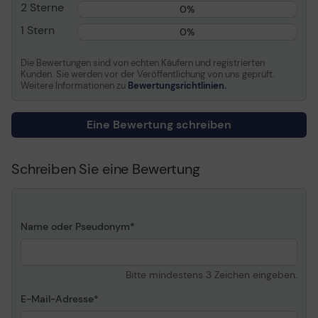
2 Sterne
0%
Tastatur
Ja
1 Stern
Hinterbeleuchtung
0%
Integrierte Webcam
Ja
Die Bewertungen sind von echten Käufern und registrierten
Netzwerk
802. 11a/b/g/n/ac/ax,
Kunden. Sie werden vor der Veröffentlichung von uns geprüft.
Bluetooth 5. 1
Weitere Informationen zu
Bewertungsrichtlinien.
Batterie
3 Zellen
Eine Bewertung schreiben
Farbe
Beige mousse
Abmessungen (Breite x
31. 9 cm x 21. 9 cm x 1. 69
Tiefe x Höhe)
cm
Schreiben Sie eine Bewertung
Gewicht
1. 3 kg
Allgemein
Name oder Pseudonym
Produkttyp
Notebook
Betriebssystem
Windows 10 Home
Bitte mindestens 3 Zeichen eingeben.
Prozessor / Chipsatz
E-Mail-Adresse