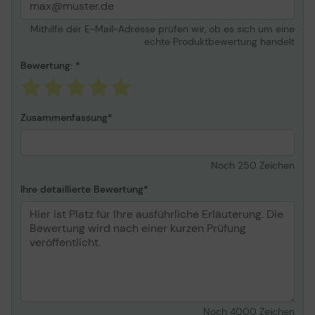
CPU
Intel Core i7 (11. Gen. )
1165G7 / 2. 8 GHz
Mithilfe der E-Mail-Adresse prüfen wir, ob es sich um eine
Max. Turbo-Taktfrequenz
4. 7 GHz
echte Produktbewertung handelt
Anz. der Kerne
Quad-Core
Bewertung:
Cache
12 MB
64-Bit-Computing
Ja
Funktionen
Zusammenfassung
Intel Turbo Boost
Technology 2. 0, Intel
Smart Cache
Noch
250
Zeichen
Speicher
Ihre detaillierte Bewertung
RAM
8 GB
Max. unterstützter RAM-
32 GB
Speicher
Technologie
DDR4 SDRAM
Geschwindigkeit
3200 MHz
Formfaktor
SO DIMM 260-PIN
Noch
4000
Zeichen