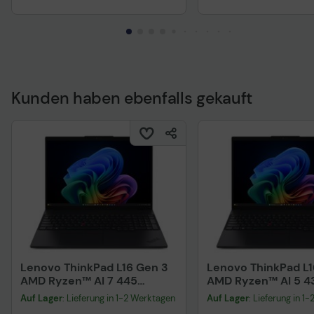
Kunden haben ebenfalls gekauft
Technisches Produkt
Lenovo ThinkPad L16 Gen 3
Lenovo ThinkPad L1
AMD Ryzen™ AI 7 445
AMD Ryzen™ AI 5 4
Notebook 40,6 cm (16")
Notebook 40,6 cm (
Auf Lager
: Lieferung in 1-2 Werktagen
Auf Lager
: Lieferung in 1