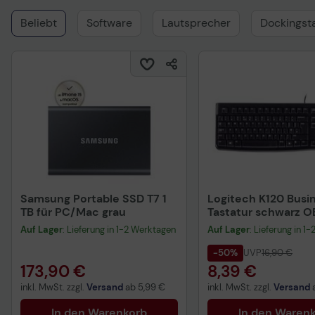
Pro
Beliebt
Software
Lautsprecher
Dockingst
Samsung Portable SSD T7 1
Logitech K120 Busi
TB für PC/Mac grau
Tastatur schwarz 
Auf Lager
: Lieferung in 1-2 Werktagen
Auf Lager
: Lieferung in 1
-50%
UVP
16,90 €
173,90 €
8,39 €
inkl. MwSt. zzgl.
Versand
ab
5,99 €
inkl. MwSt. zzgl.
Versand
In den Warenkorb
In den Waren