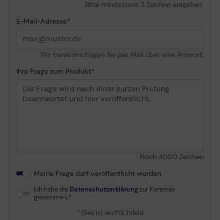
selbst in kompletter Dunkelheit. Alternativ bietet der
Bitte mindestens 3 Zeichen eingeben.
integrierte Fingerabdruckleser einen ebenso einfachen
Log-in. Zwei Möglichkeiten zur Wahl – beide
E-Mail-Adresse
gleichermaßen einfach, sicher und bequem!
ULTRA-SCHNELLES WLAN
Wir benachrichtigen Sie per Mail über eine Antwort.
Das „E“ in Wi-Fi 6E steht für „Extended“ und den
neuesten WLAN-Standard. Indem das zusätzliche 6-
Ihre Frage zum Produkt
GHz-Band zum Einsatz kommt, arbeitet das
Funknetzwerk zuverlässiger – speziell, wenn viele Geräte
gleichzeitig darin aktiv sind. Jetzt bereit sein für die
schnellste und stabilste kabellose Verbindung!
Noch
4000
Zeichen
Meine Frage darf veröffentlicht werden.
Ich habe die
Datenschutzerklärung
zur Kenntnis
genommen.
* Dies ist ein Pflichtfeld