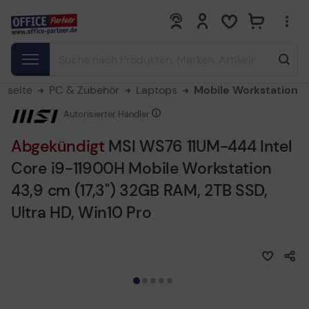
0
0
rtseite
PC & Zubehör
Laptops
Mobile Workstation
Autorisierter Händler
Abgekündigt
MSI WS76 11UM-444 Intel
Core i9-11900H Mobile Workstation
43,9 cm (17,3") 32GB RAM, 2TB SSD,
Ultra HD, Win10 Pro