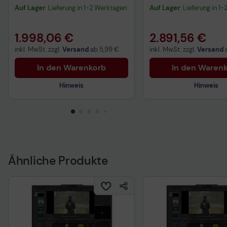
Notebook 35,6 cm (14")
450 Mobile Worksta
Auf Lager
: Lieferung in 1-2 Werktagen
Auf Lager
: Lieferung in 1
40,64 cm (16")
1.998,06 €
2.891,56 €
inkl. MwSt. zzgl.
Versand
ab
5,99 €
inkl. MwSt. zzgl.
Versand
In den Warenkorb
In den Waren
Hinweis
Hinweis
Technisches Produktdatenblatt
Vorvertragliche Informationen
gemäß der EU-
Datenverordnung
Ähnliche Produkte