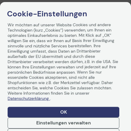
Informationen zur Kompatibilität
Cookie-Einstellungen
HPE ProLiant DL320 Gen11
Wir möchten auf unserer Website Cookies und andere
Technologien (kurz „Cookies“) verwenden, um Ihnen ein
optimales Einkaufserlebnis zu bieten. Mit Klick auf „OK“
willigen Sie ein, dass wir Ihnen auf Basis Ihrer Einwilligung
sinnvolle und nützliche Services bereitstellen. Ihre
Einwilligung umfasst, dass Daten an Drittanbieter
außerhalb der EU übermittelt und durch diese
Drittanbieter verarbeitet werden dürfen, z.B. in die USA. Sie
Technische Daten
können Ihre Einstellungen verwalten und jederzeit auf Ihre
persönlichen Bedürfnisse anpassen. Wenn Sie nur
essenzielle Cookies akzeptieren, sind nicht alle
PDF-Datenblatt
Shopfunktionen wie z.B. der Merkzettel verfügbar. Daher
entscheiden Sie, welche Cookies Sie zulassen möchten.
Weitere Informationen finden Sie in unserer
Allgemein
Datenschutzerklärung
.
Hersteller
Hewlett Packard
Enterprise
OK
Herst. Art. Nr.
P52753-B21
Einstellungen verwalten