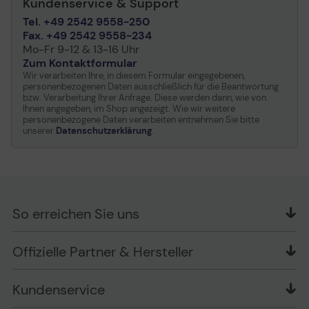
Kundenservice & Support
Tel. +49 2542 9558-250
Fax. +49 2542 9558-234
Mo-Fr 9-12 & 13-16 Uhr
Zum Kontaktformular
Wir verarbeiten Ihre, in diesem Formular eingegebenen,
personenbezogenen Daten ausschließlich für die Beantwortung
bzw. Verarbeitung Ihrer Anfrage. Diese werden dann, wie von
Ihnen angegeben, im Shop angezeigt. Wie wir weitere
personenbezogene Daten verarbeiten entnehmen Sie bitte
unserer
Datenschutzerklärung
.
So erreichen Sie uns
OFFICE Partner GmbH
Offizielle Partner & Hersteller
Schlesierring 35
48712 Gescher
Kundenservice
Telefon: +49 (0) 2542 / 9558250
Kontaktformular