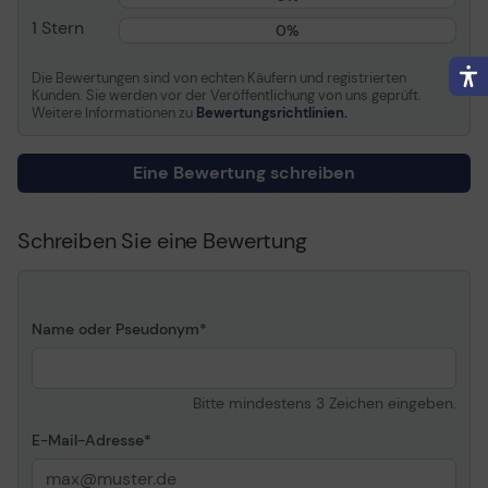
Erweiterung/Konnektivität
1 Stern
0%
Erweiterungssteckplätze
PCI Express x16
Die Bewertungen sind von echten Käufern und registrierten
Kunden. Sie werden vor der Veröffentlichung von uns geprüft.
Weitere Informationen zu
Bewertungsrichtlinien.
Verschiedenes
Leistungsmerkmale
Gesamte Höhe, halbe
Eine Bewertung schreiben
Länge
Informationen zur Kompatibilität
Schreiben Sie eine Bewertung
Entwickelt für
HPE ProLiant DL320 Gen11
Name oder Pseudonym
Bitte mindestens 3 Zeichen eingeben.
E-Mail-Adresse