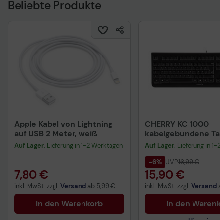
Beliebte Produkte
Apple Kabel von Lightning
CHERRY KC 1000
auf USB 2 Meter, weiß
kabelgebundene Tas
QWERTZ DE - schwa
Auf Lager
: Lieferung in 1-2 Werktagen
Auf Lager
: Lieferung in 1
-6%
UVP
16,99 €
7,80 €
15,90 €
inkl. MwSt. zzgl.
Versand
ab
5,99 €
inkl. MwSt. zzgl.
Versand
In den Warenkorb
In den Waren