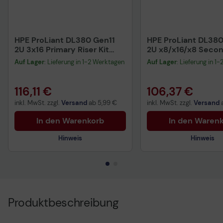
HPE ProLiant DL380 Gen11
HPE ProLiant DL380
2U 3x16 Primary Riser Kit
2U x8/x16/x8 Seco
(P48803-B21)
Riser Kit (P48802-B
Auf Lager
: Lieferung in 1-2 Werktagen
Auf Lager
: Lieferung in 1
116,11 €
106,37 €
inkl. MwSt. zzgl.
Versand
ab
5,99 €
inkl. MwSt. zzgl.
Versand
In den Warenkorb
In den Waren
Hinweis
Hinweis
Technisches Produktdatenblatt
Technisches Produkt
Produktbeschreibung