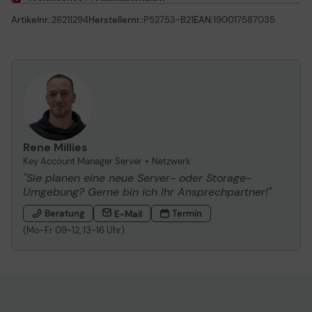
Artikelnr.:
26211294
Herstellernr.:
P52753-B21
EAN:
190017587035
Rene Millies
Key Account Manager Server + Netzwerk
"Sie planen eine neue Server- oder Storage-
Umgebung? Gerne bin ich Ihr Ansprechpartner!"
Beratung
Termin
E-Mail
(Mo-Fr 09-12, 13-16 Uhr)