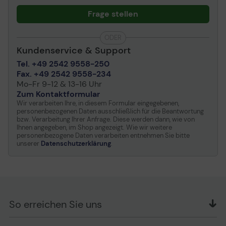
Digitale Video-Auflösung
1366 x 768, 1920 x 1200
Frage stellen
(WUXGA), 1024 x 768
(XGA), 1280 x 1024
ODER
(SXGA), 1600 x 1200
Kundenservice & Support
(UXGA), 1280 x 720, 1360
x 768, 1920 x 1080, 1440 x
Tel. +49 2542 9558-250
900, 1400 x 1050, 3840 x
Fax. +49 2542 9558-234
2160, 4096 x 2160, 1920 x
Mo-Fr 9-12 & 13-16 Uhr
2160, 1650 x 1050
Zum Kontaktformular
Wir verarbeiten Ihre, in diesem Formular eingegebenen,
personenbezogenen Daten ausschließlich für die Beantwortung
Medien-Player
bzw. Verarbeitung Ihrer Anfrage. Diese werden dann, wie von
Ihnen angegeben, im Shop angezeigt. Wie wir weitere
USB-Port
Ja
personenbezogene Daten verarbeiten entnehmen Sie bitte
unserer
Datenschutzerklärung
.
Anzahl der USB-
1
Anschlüsse
Fernbedienung
Typ
Fernbedienung
So erreichen Sie uns
Batterie-Formfaktor
Typ AAA
OFFICE Partner GmbH