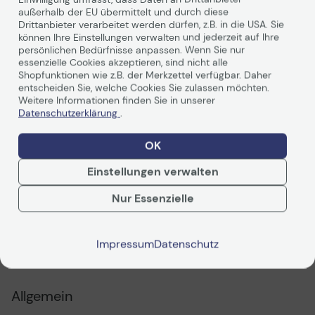
Produktdatenblatt
außerhalb der EU übermittelt und durch diese
Drittanbieter verarbeitet werden dürfen, z.B. in die USA. Sie
können Ihre Einstellungen verwalten und jederzeit auf Ihre
persönlichen Bedürfnisse anpassen. Wenn Sie nur
essenzielle Cookies akzeptieren, sind nicht alle
Shopfunktionen wie z.B. der Merkzettel verfügbar. Daher
entscheiden Sie, welche Cookies Sie zulassen möchten.
Weitere Informationen finden Sie in unserer
Datenschutzerklärung
.
OK
Weiterlesen
Einstellungen verwalten
Nur Essenzielle
Technische Daten
Intuitive und
professionelle
Bereitstellung
Impressum
Datenschutz
PDF-Datenblatt
von Inhalten
Ein guter erster Eindruck kann ein entscheidender
Allgemein
Vorteil sein! Wenn Sie Ihr Unternehmen im besten Licht
darstellen, wird Ihre Marke davon profitieren. Schlanke,