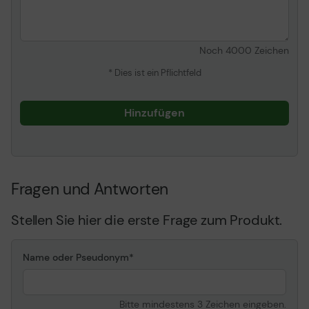
Framerate &
60 Hz Refresh Rate
Enhancement-
Technologie
Noch
4000
Zeichen
LCD Hintergrundlicht-
Edge-LED-Beleuchtung -
Technologie
Local Dimming
* Dies ist ein Pflichtfeld
Beschichtung
28 % Trübung
Kontrastverhältnis
1000:1
Hinzufügen
Helligkeit
500 cd/m²
Blickwinkel
178 Grad
Betrachtungswinkel
178 Grad
(vertikal)
Fragen und Antworten
Reaktionszeit
5 ms
Stellen Sie hier die erste Frage zum Produkt.
Profi-Funktionen
SNMP- Unterstützung
Funktionen
TileMatrix, Crestron
Name oder Pseudonym
RoomView, Schlitz für
Sicherheitsschloss
(Kabelschloss separat
erhältlich), automatische
Bitte mindestens 3 Zeichen eingeben.