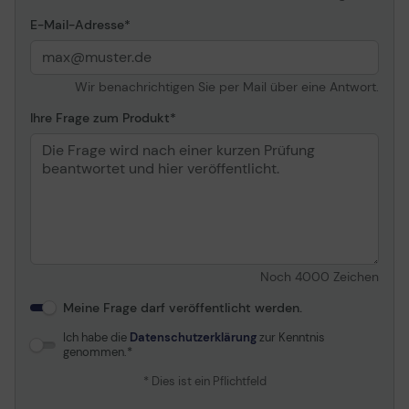
Alarm-E-Mails, DICOM-
Support, NaViSet
E-Mail-Adresse
Administrator 2, AMX
NetLinx support, PJLink,
Für 24/7-Betrieb
Wir benachrichtigen Sie per Mail über eine Antwort.
geeignet, ASCII Control
Commands,
Ihre Frage zum Produkt
Notfallbenachrichtigung,
Powered USB-Port,
integrierter Terminplaner,
CEC Support, Consumer
Electronics Control (CEC)
Ständer & Halterungen
Noch
4000
Zeichen
Standfuß
Optional
Meine Frage darf veröffentlicht werden.
Schnittstelle für
300 x 300 mm
Flachbildschirmbefestigung
Ich habe die
Datenschutzerklärung
zur Kenntnis
genommen.
VESA-Kompatibilität
Ja
* Dies ist ein Pflichtfeld
Video-Funktionen