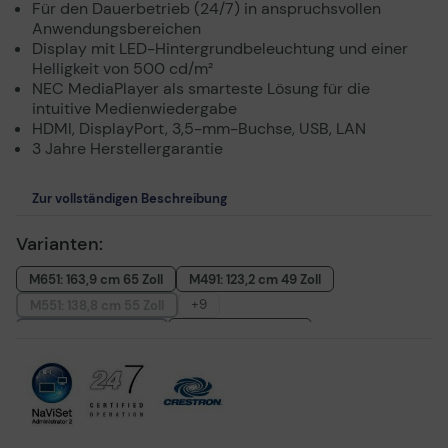
Für den Dauerbetrieb (24/7) in anspruchsvollen
Anwendungsbereichen
Display mit LED-Hintergrundbeleuchtung und einer
Helligkeit von 500 cd/m²
NEC MediaPlayer als smarteste Lösung für die
intuitive Medienwiedergabe
HDMI, DisplayPort, 3,5-mm-Buchse, USB, LAN
3 Jahre Herstellergarantie
Zur vollständigen Beschreibung
Varianten:
M651: 163,9 cm 65 Zoll
M491: 123,2 cm 49 Zoll
+9
M551: 138,8 cm 55 Zoll
M431: 108 cm 43 Zoll
M321: 80 cm 32 Zoll
M751: 189,3 cm 75 Zoll
M861: 217,4 cm 86 Zoll
M431-2: 43 Zoll 108cm
M651-2: 65 Zoll 163,9 cm
M501-2: 50 Zoll 125,7 cm
M551-2: 55 Zoll 138,8 cm
M321: 3x 80 cm 32 Zoll + Halterung NMPRO-WMB3