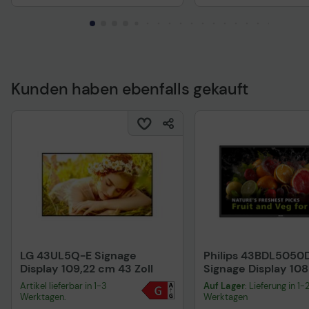
Technisches Produktdatenblatt
Technisches Produkt
Kunden haben ebenfalls gekauft
LG 43UL5Q-E Signage
Philips 43BDL5050D 
Display 109,22 cm 43 Zoll
Signage Display 10
Zoll
Artikel lieferbar in 1-3
Auf Lager
: Lieferung in 1-
Werktagen.
Werktagen