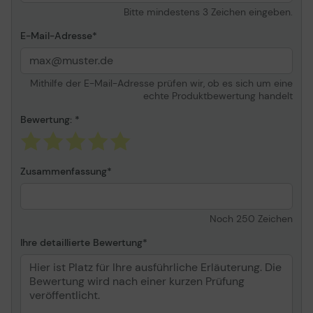
Bitte mindestens 3 Zeichen eingeben.
Kühlsystem
Fortschrittliches
Kühlsystem
E-Mail-Adresse
Abmessung
Ohne Fuß
Breite
96.82 cm
Mithilfe der E-Mail-Adresse prüfen wir, ob es sich um eine
Tiefe
6.71 cm
echte Produktbewertung handelt
Höhe
56.1 cm
Bewertung:
Gewicht
17.8 kg
Farbe
Schwarz
Zusammenfassung
Bildschirm
LCD-Technologie
IPS
Noch
250
Zeichen
Pixelabstand
0.245 mm
Ihre detaillierte Bewertung
Auflösung
3840 x 2160
Anzeigeformat
4K UHD (2160p)
Seitenverhältnis des
16:9
Bildes