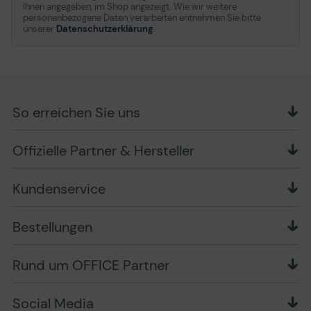
Ihnen angegeben, im Shop angezeigt. Wie wir weitere
personenbezogene Daten verarbeiten entnehmen Sie bitte
unserer
Datenschutzerklärung
.
So erreichen Sie uns
OFFICE Partner GmbH
Offizielle Partner & Hersteller
Schlesierring 35
48712 Gescher
Kundenservice
Telefon: +49 (0) 2542 / 9558250
Kontaktformular
Apple im Unternehmen
Bestellungen
Bewertungsrichtlinien
Ansprechpartner bei fehlerhafter Ware und Schäden
FAQ
Rückruf-Service
Liefer- und Zahlungsbedingungen
OFFICE Partner Blog
Rund um OFFICE Partner
Versand im Namen Dritter
Wissen mit OP
Zahlungsarten
Produkttests
Über uns
Widerrufsrecht
Markenshops
Social Media
Stellenangebote
Muster-Widerrufsformular
Garantiearten