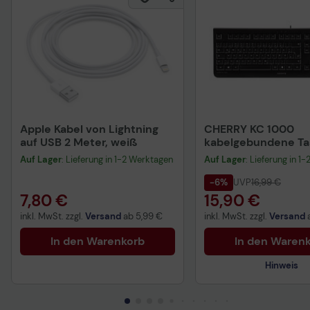
Apple Kabel von Lightning
CHERRY KC 1000
auf USB 2 Meter, weiß
kabelgebundene Tas
QWERTZ DE - schwa
Auf Lager
: Lieferung in 1-2 Werktagen
Auf Lager
: Lieferung in 1
-6%
UVP
16,99 €
7,80 €
15,90 €
inkl. MwSt. zzgl.
Versand
ab
5,99 €
inkl. MwSt. zzgl.
Versand
In den Warenkorb
In den Waren
Hinweis