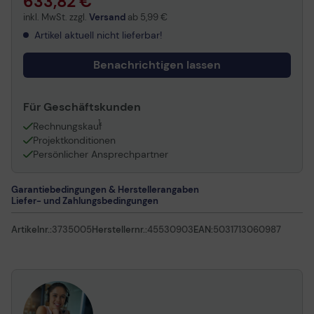
633,82 €
inkl. MwSt. zzgl.
Versand
ab
5,99 €
Artikel aktuell nicht lieferbar!
Benachrichtigen lassen
Für Geschäftskunden
1
Rechnungskauf
Projektkonditionen
Persönlicher Ansprechpartner
Garantiebedingungen & Herstellerangaben
Liefer- und Zahlungsbedingungen
Artikelnr.:
3735005
Herstellernr.:
45530903
EAN:
5031713060987