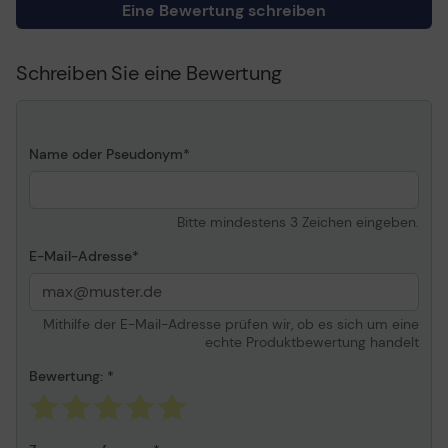
Eine Bewertung schreiben
250 mm), A3 (297 x 420
mm), B4 (250 x 353 mm),
A6 (105 x 148 mm), 330 x
Schreiben Sie eine Bewertung
457 mm, SRA4 (225 x 320
mm), B6 (125 x 176 mm)
Verschiedenes
Name oder Pseudonym
Leistungsmerkmale
Rollen
Informationen zur Kompatibilität
Bitte mindestens 3 Zeichen eingeben.
E-Mail-Adresse
Entwickelt für
OKI PRO9431dn,
Pro9431Ec, Pro9431Ev,
Pro9541dn, PRO9542 ¦
OKI C911dn, 931, 931dn ¦
Mithilfe der E-Mail-Adresse prüfen wir, ob es sich um eine
OKI ES 9431dn, 9541dn
echte Produktbewertung handelt
Bewertung: