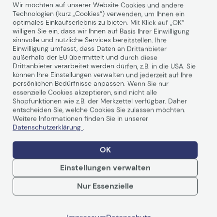
Wir möchten auf unserer Website Cookies und andere
Technologien (kurz „Cookies“) verwenden, um Ihnen ein
optimales Einkaufserlebnis zu bieten. Mit Klick auf „OK“
willigen Sie ein, dass wir Ihnen auf Basis Ihrer Einwilligung
sinnvolle und nützliche Services bereitstellen. Ihre
Technische Daten
Einwilligung umfasst, dass Daten an Drittanbieter
außerhalb der EU übermittelt und durch diese
Drittanbieter verarbeitet werden dürfen, z.B. in die USA. Sie
können Ihre Einstellungen verwalten und jederzeit auf Ihre
persönlichen Bedürfnisse anpassen. Wenn Sie nur
Allgemein
essenzielle Cookies akzeptieren, sind nicht alle
Shopfunktionen wie z.B. der Merkzettel verfügbar. Daher
Hersteller
OKI
entscheiden Sie, welche Cookies Sie zulassen möchten.
Herst. Art. Nr.
45530903
Weitere Informationen finden Sie in unserer
Datenschutzerklärung
.
EAN
5031713060987
OK
Hauptmerkmale
Einstellungen verwalten
Produktbeschreibung
OKI Medienschacht - 530
Weiterlesen
Blätter
Nur Essenzielle
Produkttyp
Medienschacht
Gesamte
530 Blätter