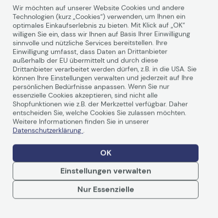
Wir möchten auf unserer Website Cookies und andere
Technologien (kurz „Cookies“) verwenden, um Ihnen ein
optimales Einkaufserlebnis zu bieten. Mit Klick auf „OK“
willigen Sie ein, dass wir Ihnen auf Basis Ihrer Einwilligung
Technische Daten
sinnvolle und nützliche Services bereitstellen. Ihre
Einwilligung umfasst, dass Daten an Drittanbieter
außerhalb der EU übermittelt und durch diese
PDF-Datenblatt
Drittanbieter verarbeitet werden dürfen, z.B. in die USA. Sie
können Ihre Einstellungen verwalten und jederzeit auf Ihre
persönlichen Bedürfnisse anpassen. Wenn Sie nur
Allgemein
essenzielle Cookies akzeptieren, sind nicht alle
Shopfunktionen wie z.B. der Merkzettel verfügbar. Daher
Hersteller
OKI
entscheiden Sie, welche Cookies Sie zulassen möchten.
Weitere Informationen finden Sie in unserer
Herst. Art. Nr.
46471114
Datenschutzerklärung
.
EAN
5031713070207
OK
Hauptmerkmale
Einstellungen verwalten
Produktbeschreibung
OKI - Magenta - Original
Weiterlesen
- Tonerpatrone
Nur Essenzielle
Produkttyp
Tonerpatrone
Drucktechnologie
LED