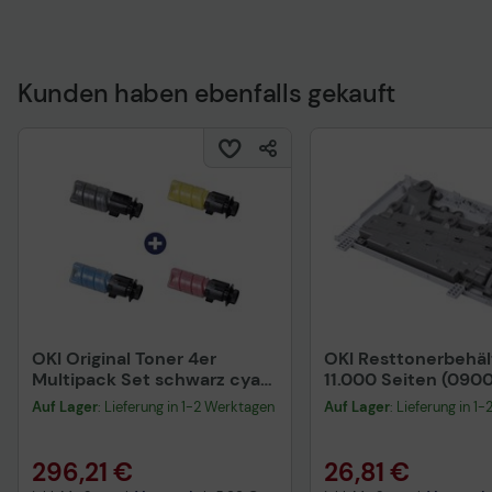
Technisches Produktdatenblatt
Technisches Produkt
Kunden haben ebenfalls gekauft
OKI Original Toner 4er
OKI Resttonerbehäl
Multipack Set schwarz cyan
11.000 Seiten (090
magenta gelb (09006260
Auf Lager
: Lieferung in 1-2 Werktagen
Auf Lager
: Lieferung in 1
09006261 09006262
09006263)
296,21 €
26,81 €