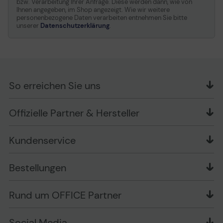
bzw. Verarbeitung Ihrer Anfrage. Diese werden dann, wie von
Ihnen angegeben, im Shop angezeigt. Wie wir weitere
personenbezogene Daten verarbeiten entnehmen Sie bitte
unserer
Datenschutzerklärung
.
So erreichen Sie uns
OFFICE Partner GmbH
Offizielle Partner & Hersteller
Schlesierring 35
48712 Gescher
Kundenservice
Telefon: +49 (0) 2542 / 9558250
Kontaktformular
Apple im Unternehmen
Bestellungen
Bewertungsrichtlinien
Ansprechpartner bei fehlerhafter Ware und Schäden
FAQ
Rückruf-Service
Liefer- und Zahlungsbedingungen
OFFICE Partner Blog
Rund um OFFICE Partner
Versand im Namen Dritter
Wissen mit OP
Zahlungsarten
Produkttests
Über uns
Widerrufsrecht
Markenshops
Social Media
Stellenangebote