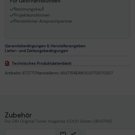
Für Geschäftskunden
1
Rechnungskauf
Projektkonditionen
Persönlicher Ansprechpartner
Garantiebedingungen & Herstellerangaben
Liefer- und Zahlungsbedingungen
Technisches Produktdatenblatt
Artikelnr.:
6727717
Herstellernr.:
46471114
EAN:
5031713070207
Zubehör
Für OKI Original Toner magenta 5.000 Seiten (46471114)