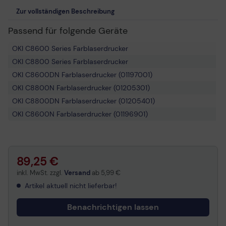
Zur vollständigen Beschreibung
Passend für folgende Geräte
OKI C8600 Series Farblaserdrucker
OKI C8800 Series Farblaserdrucker
OKI C8600DN Farblaserdrucker (01197001)
OKI C8800N Farblaserdrucker (01205301)
OKI C8800DN Farblaserdrucker (01205401)
OKI C8600N Farblaserdrucker (01196901)
OKI C8800CDTN Farblaserdrucker (01205501)
OKI C8600CDTN Farblaserdrucker (01197101)
OKI C8600DTN Farblaserdrucker
89,25 €
OKI C8800DTN Farblaserdrucker
inkl. MwSt. zzgl.
Versand
ab
5,99 €
Artikel aktuell nicht lieferbar!
Benachrichtigen lassen