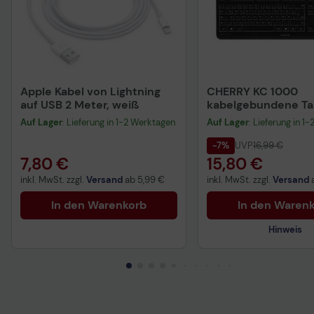
Apple Kabel von Lightning
CHERRY KC 1000
auf USB 2 Meter, weiß
kabelgebundene Tas
QWERTZ DE - schwa
Auf Lager
: Lieferung in 1-2 Werktagen
Auf Lager
: Lieferung in 1
-7%
UVP
16,99 €
7,80 €
15,80 €
inkl. MwSt. zzgl.
Versand
ab
5,99 €
inkl. MwSt. zzgl.
Versand
In den Warenkorb
In den Waren
Hinweis