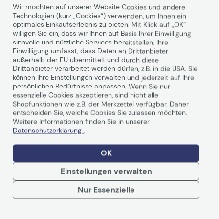
Wir möchten auf unserer Website Cookies und andere
Technologien (kurz „Cookies“) verwenden, um Ihnen ein
optimales Einkaufserlebnis zu bieten. Mit Klick auf „OK“
willigen Sie ein, dass wir Ihnen auf Basis Ihrer Einwilligung
sinnvolle und nützliche Services bereitstellen. Ihre
Einwilligung umfasst, dass Daten an Drittanbieter
Technische Daten
außerhalb der EU übermittelt und durch diese
Drittanbieter verarbeitet werden dürfen, z.B. in die USA. Sie
können Ihre Einstellungen verwalten und jederzeit auf Ihre
persönlichen Bedürfnisse anpassen. Wenn Sie nur
Herstellerinformationen
essenzielle Cookies akzeptieren, sind nicht alle
Shopfunktionen wie z.B. der Merkzettel verfügbar. Daher
Hersteller
OKI
entscheiden Sie, welche Cookies Sie zulassen möchten.
Herst. Art. Nr.
Weitere Informationen finden Sie in unserer
43449013
Datenschutzerklärung
.
EAN
5031713037637,
5031713037675
OK
Hauptmerkmale
Einstellungen verwalten
Weiterlesen
Produktbeschreibung
OKI Trommel-Kit
Nur Essenzielle
Verbrauchsmaterialtyp
Trommel-Kit
Drucktechnologie
LED