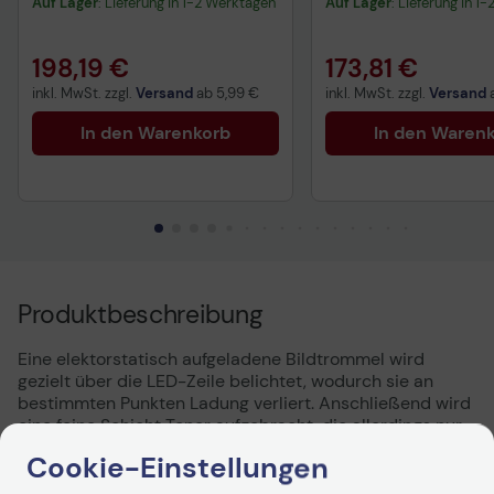
Auf Lager
: Lieferung in 1-2 Werktagen
Auf Lager
: Lieferung in 1
198,19 €
173,81 €
inkl. MwSt. zzgl.
Versand
ab
5,99 €
inkl. MwSt. zzgl.
Versand
In den Warenkorb
In den Waren
Produktbeschreibung
Eine elektorstatisch aufgeladene Bildtrommel wird
gezielt über die LED-Zeile belichtet, wodurch sie an
bestimmten Punkten Ladung verliert. Anschließend wird
eine feine Schicht Toner aufgebracht, die allerdings nur
noch an den geladenen Flächen der Bildtrommel haftet.
Cookie-Einstellungen