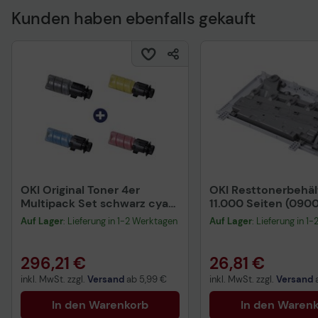
Kunden haben ebenfalls gekauft
Technisches Produkt
OKI Original Toner 4er
OKI Resttonerbehäl
Multipack Set schwarz cyan
11.000 Seiten (090
magenta gelb (09006260
Auf Lager
: Lieferung in 1-2 Werktagen
Auf Lager
: Lieferung in 1
09006261 09006262
09006263)
296,21 €
26,81 €
inkl. MwSt. zzgl.
Versand
ab
5,99 €
inkl. MwSt. zzgl.
Versand
In den Warenkorb
In den Waren