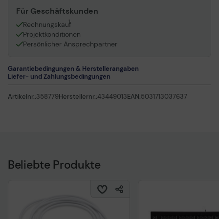
Für Geschäftskunden
1
Rechnungskauf
Projektkonditionen
Persönlicher Ansprechpartner
Garantiebedingungen & Herstellerangaben
Liefer- und Zahlungsbedingungen
Artikelnr.:
358779
Herstellernr.:
43449013
EAN:
5031713037637
Beliebte Produkte