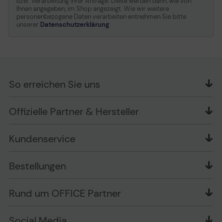
bzw. Verarbeitung Ihrer Anfrage. Diese werden dann, wie von
Ihnen angegeben, im Shop angezeigt. Wie wir weitere
personenbezogene Daten verarbeiten entnehmen Sie bitte
unserer
Datenschutzerklärung
.
So erreichen Sie uns
OFFICE Partner GmbH
Offizielle Partner & Hersteller
Schlesierring 35
48712 Gescher
Kundenservice
Telefon: +49 (0) 2542 / 9558250
Kontaktformular
Apple im Unternehmen
Bestellungen
Bewertungsrichtlinien
Ansprechpartner bei fehlerhafter Ware und Schäden
FAQ
Rückruf-Service
Liefer- und Zahlungsbedingungen
OFFICE Partner Blog
Rund um OFFICE Partner
Versand im Namen Dritter
Wissen mit OP
Zahlungsarten
Produkttests
Über uns
Widerrufsrecht
Markenshops
Social Media
Stellenangebote