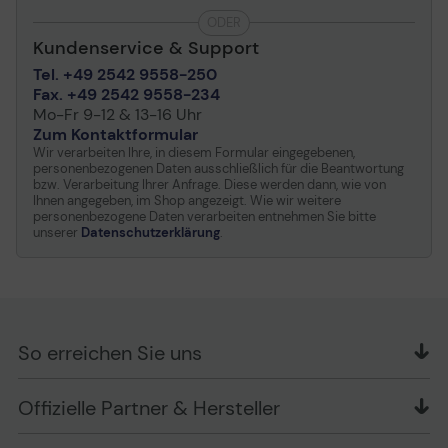
ODER
Kundenservice & Support
Tel. +49 2542 9558-250
Fax. +49 2542 9558-234
Mo-Fr 9-12 & 13-16 Uhr
Zum Kontaktformular
Wir verarbeiten Ihre, in diesem Formular eingegebenen,
personenbezogenen Daten ausschließlich für die Beantwortung
bzw. Verarbeitung Ihrer Anfrage. Diese werden dann, wie von
Ihnen angegeben, im Shop angezeigt. Wie wir weitere
personenbezogene Daten verarbeiten entnehmen Sie bitte
unserer
Datenschutzerklärung
.
So erreichen Sie uns
OFFICE Partner GmbH
Offizielle Partner & Hersteller
Schlesierring 35
48712 Gescher