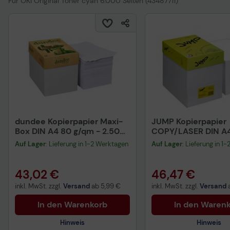
Für OKI Original Toner cyan 6.000 Seiten (43487711)
dundee Kopierpapier Maxi-
JUMP Kopierpapier
Box DIN A4 80 g/qm - 2.500
COPY/LASER DIN A4
Blatt
Auf Lager
: Lieferung in 1-2 Werktagen
Auf Lager
: Lieferung in 1
43,02 €
46,47 €
inkl. MwSt. zzgl.
Versand
ab
5,99 €
inkl. MwSt. zzgl.
Versand
In den Warenkorb
In den Waren
Hinweis
Hinweis