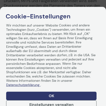
Druckern, MFPs und Faxgeräten verwendet wird. Beim
Druckvorgang werden die Pigmente des Toners von den
statisch geladenen Stellen auf der Bildtrommel
Cookie-Einstellungen
abgestoßen und haften nur an den Stellen, die von den
LEDs belichtet wurden. Nach dem Auftragen der
Tonerpartikel werden diese durch Erhitzung dauerhaft
Wir möchten auf unserer Website Cookies und andere
mit dem Druckmedium verbunden.
Technologien (kurz „Cookies“) verwenden, um Ihnen ein
optimales Einkaufserlebnis zu bieten. Mit Klick auf „OK“
willigen Sie ein, dass wir Ihnen auf Basis Ihrer Einwilligung
sinnvolle und nützliche Services bereitstellen. Ihre
Weiterlesen
Einwilligung umfasst, dass Daten an Drittanbieter
außerhalb der EU übermittelt und durch diese
Drittanbieter verarbeitet werden dürfen, z.B. in die USA. Sie
können Ihre Einstellungen verwalten und jederzeit auf Ihre
persönlichen Bedürfnisse anpassen. Wenn Sie nur
essenzielle Cookies akzeptieren, sind nicht alle
Technische Daten
Shopfunktionen wie z.B. der Merkzettel verfügbar. Daher
entscheiden Sie, welche Cookies Sie zulassen möchten.
Weitere Informationen finden Sie in unserer
Datenschutzerklärung
.
Allgemein
Hersteller
OKI
OK
Herst. Art. Nr.
43487711
Einstellungen verwalten