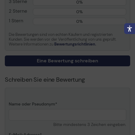
3 Sterne
0%
Farbe
Cyan
2 Sterne
0%
Kapazität
Bis zu 6000 Seiten bei 5%
Deckung
1 Stern
0%
Informationen zur Kompatibilität
Die Bewertungen sind von echten Käufern und registrierten
Kunden. Sie werden vor der Veröffentlichung von uns geprüft.
Entwickelt für
OKI C8600cdtn, 8600dn,
Weitere Informationen zu
Bewertungsrichtlinien.
8600n, 8800cdtn,
8800dn, 8800n
Eine Bewertung schreiben
Schreiben Sie eine Bewertung
Name oder Pseudonym
Bitte mindestens 3 Zeichen eingeben.
E-Mail-Adresse