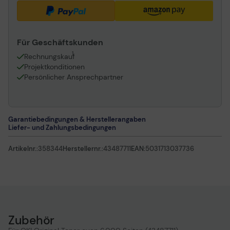
Für Geschäftskunden
1
Rechnungskauf
Projektkonditionen
Persönlicher Ansprechpartner
Garantiebedingungen & Herstellerangaben
Liefer- und Zahlungsbedingungen
Artikelnr.:
358344
Herstellernr.:
43487711
EAN:
5031713037736
Zubehör