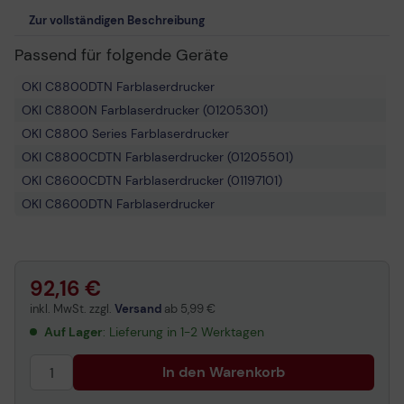
Zur vollständigen Beschreibung
Passend für folgende Geräte
OKI C8800DTN Farblaserdrucker
OKI C8800N Farblaserdrucker (01205301)
OKI C8800 Series Farblaserdrucker
OKI C8800CDTN Farblaserdrucker (01205501)
OKI C8600CDTN Farblaserdrucker (01197101)
OKI C8600DTN Farblaserdrucker
OKI C8600N Farblaserdrucker (01196901)
OKI C8600 Series Farblaserdrucker
OKI C8600DN Farblaserdrucker (01197001)
92,16 €
OKI C8800DN Farblaserdrucker (01205401)
inkl. MwSt. zzgl.
Versand
ab
5,99 €
Auf Lager
: Lieferung in 1-2 Werktagen
In den Warenkorb