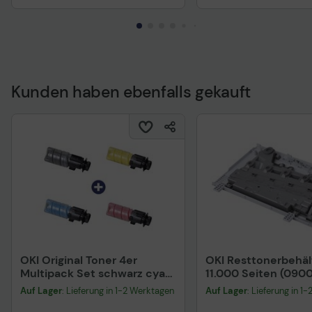
Kunden haben ebenfalls gekauft
OKI Original Toner 4er
OKI Resttonerbehäl
Multipack Set schwarz cyan
11.000 Seiten (090
magenta gelb (09006260
Auf Lager
: Lieferung in 1-2 Werktagen
Auf Lager
: Lieferung in 1
09006261 09006262