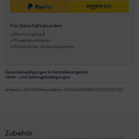
Für Geschäftskunden
1
Rechnungskauf
Projektkonditionen
Persönlicher Ansprechpartner
Garantiebedingungen & Herstellerangaben
Liefer- und Zahlungsbedingungen
Artikelnr.:
2647955
Herstellernr.:
44844405
EAN:
5031713053750
Zubehör