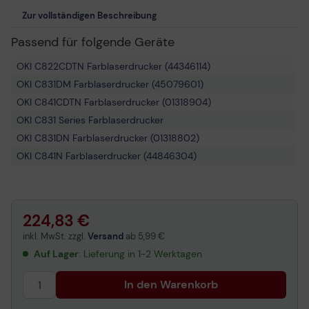
Zur vollständigen Beschreibung
Passend für folgende Geräte
OKI C822CDTN Farblaserdrucker (44346114)
OKI C831DM Farblaserdrucker (45079601)
OKI C841CDTN Farblaserdrucker (01318904)
OKI C831 Series Farblaserdrucker
OKI C831DN Farblaserdrucker (01318802)
OKI C841N Farblaserdrucker (44846304)
OKI C822DN Farblaserdrucker (01328602)
OKI C822 Series Farblaserdrucker
OKI C831N Farblaserdrucker (44705904)
224,83 €
OKI C841DN Farblaserdrucker (01318902)
inkl. MwSt. zzgl.
Versand
ab
5,99 €
OKI C822N Farblaserdrucker (44705914)
Auf Lager
: Lieferung in 1-2 Werktagen
OKI C831CDTN Farblaserdrucker (01318804)
In den Warenkorb