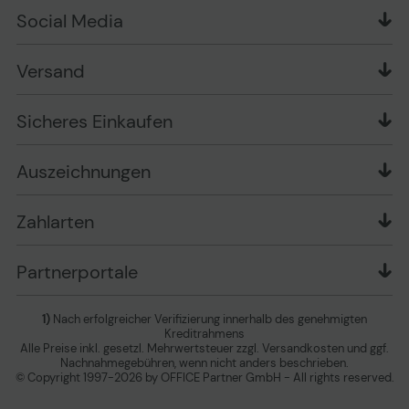
Über uns
Widerrufsrecht
Markenshops
Social Media
Stellenangebote
Muster-Widerrufsformular
Garantiearten
Affiliate Partnerprogramm
Verpackungsordnung
Geschäftskunden
Ebay Auktionen
Versandinformationen
Information zur Entsorgung von Batterien und
Versand
Playox.de
Sicheres Einkaufen
Elektro-/Elektronikgeräten
druck-collect.de
Datenschutz
Newsletter
Presse
AGB
Sicheres Einkaufen
Vertrag widerrufen
Impressum
Cookie Einstellungen ändern
Zu den Barrierefreiheitseinstellungen
Auszeichnungen
Erklärung zur Barrierefreiheit
Zahlarten
Partnerportale
1)
Nach erfolgreicher Verifizierung innerhalb des genehmigten
Kreditrahmens
Alle Preise inkl. gesetzl. Mehrwertsteuer zzgl. Versandkosten und ggf.
Nachnahmegebühren, wenn nicht anders beschrieben.
© Copyright 1997-2026 by OFFICE Partner GmbH - All rights reserved.