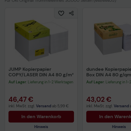
Für OKI Original Trommeleinheit 30.000 Seiten (44844405)
JUMP Kopierpapier
dundee Kopierpapie
COPY/LASER DIN A4 80 g/m²
Box DIN A4 80 g/qm
Blatt
Auf Lager
: Lieferung in 1-2 Werktagen
Auf Lager
: Lieferung in 1
46,47 €
43,02 €
inkl. MwSt. zzgl.
Versand
ab
5,99 €
inkl. MwSt. zzgl.
Versand
In den Warenkorb
In den Waren
Hinweis
Hinweis