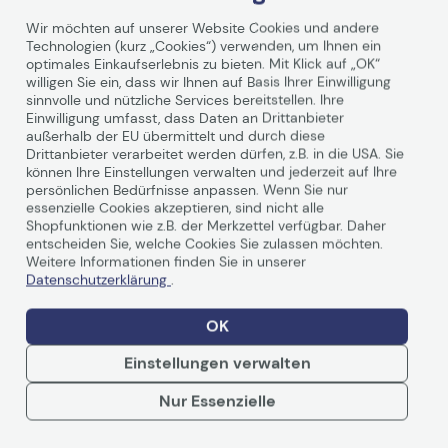
Wir möchten auf unserer Website Cookies und andere
Technologien (kurz „Cookies“) verwenden, um Ihnen ein
optimales Einkaufserlebnis zu bieten. Mit Klick auf „OK“
willigen Sie ein, dass wir Ihnen auf Basis Ihrer Einwilligung
sinnvolle und nützliche Services bereitstellen. Ihre
Einwilligung umfasst, dass Daten an Drittanbieter
Technische Daten
außerhalb der EU übermittelt und durch diese
Drittanbieter verarbeitet werden dürfen, z.B. in die USA. Sie
können Ihre Einstellungen verwalten und jederzeit auf Ihre
persönlichen Bedürfnisse anpassen. Wenn Sie nur
Herstellerinformationen
essenzielle Cookies akzeptieren, sind nicht alle
Shopfunktionen wie z.B. der Merkzettel verfügbar. Daher
entscheiden Sie, welche Cookies Sie zulassen möchten.
Hersteller
OKI
Weitere Informationen finden Sie in unserer
Herst. Art. Nr.
44844405
Datenschutzerklärung
.
EAN
5031713053750
OK
Hauptmerkmale
Einstellungen verwalten
Produktbeschreibung
OKI Trommel-Kit
Weiterlesen
Nur Essenzielle
Verbrauchsmaterialtyp
Trommel-Kit
Drucktechnologie
LED