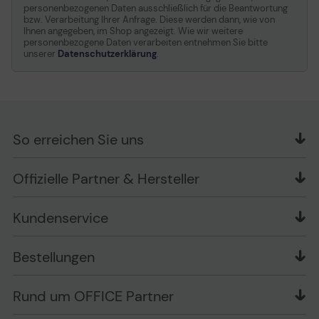
personenbezogenen Daten ausschließlich für die Beantwortung
bzw. Verarbeitung Ihrer Anfrage. Diese werden dann, wie von
Ihnen angegeben, im Shop angezeigt. Wie wir weitere
personenbezogene Daten verarbeiten entnehmen Sie bitte
unserer
Datenschutzerklärung
.
So erreichen Sie uns
OFFICE Partner GmbH
Offizielle Partner & Hersteller
Schlesierring 35
48712 Gescher
Kundenservice
Telefon: +49 (0) 2542 / 9558250
Kontaktformular
Apple im Unternehmen
Bestellungen
Bewertungsrichtlinien
Ansprechpartner bei fehlerhafter Ware und Schäden
FAQ
Rückruf-Service
Liefer- und Zahlungsbedingungen
OFFICE Partner Blog
Rund um OFFICE Partner
Versand im Namen Dritter
Wissen mit OP
Zahlungsarten
Produkttests