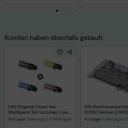
Kunden haben ebenfalls gekauft
OKI Original Toner 4er
OKI Resttonerbehäl
Multipack Set schwarz cyan
11.000 Seiten (090
magenta gelb (09006260
Auf Lager
: Lieferung in 1-2 Werktagen
Auf Lager
: Lieferung in 1
09006261 09006262