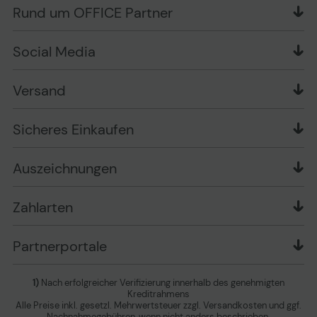
OFFICE Partner Blog
Rund um OFFICE Partner
Versand im Namen Dritter
Wissen mit OP
Zahlungsarten
Produkttests
Über uns
Widerrufsrecht
Markenshops
Social Media
Stellenangebote
Muster-Widerrufsformular
Garantiearten
Affiliate Partnerprogramm
Verpackungsordnung
Geschäftskunden
Ebay Auktionen
Versandinformationen
Information zur Entsorgung von Batterien und
Versand
Playox.de
Sicheres Einkaufen
Elektro-/Elektronikgeräten
druck-collect.de
Datenschutz
Newsletter
Presse
AGB
Sicheres Einkaufen
Vertrag widerrufen
Impressum
Cookie Einstellungen ändern
Zu den Barrierefreiheitseinstellungen
Auszeichnungen
Erklärung zur Barrierefreiheit
Zahlarten
Partnerportale
1)
Nach erfolgreicher Verifizierung innerhalb des genehmigten
Kreditrahmens
Alle Preise inkl. gesetzl. Mehrwertsteuer zzgl. Versandkosten und ggf.
Nachnahmegebühren, wenn nicht anders beschrieben.