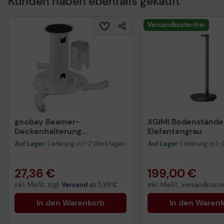
Kunden haben ebenfalls gekauft
Technisches Produkt
Versandkostenfrei
goobay Beamer-
XGIMI Bodenständer
Deckenhalterung
Elefantengrau
Beamerflex weiß
Auf Lager
: Lieferung in 1-2 Werktagen
Auf Lager
: Lieferung in 1
27,36 €
199,00 €
inkl. MwSt. zzgl.
Versand
ab
5,99 €
inkl. MwSt., versandkosten
In den Warenkorb
In den Waren