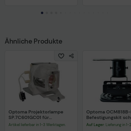
Ähnliche Produkte
Optoma Projektorlampe
Optoma OCM818B-
SP.7C601GC01 für
Befestigungskit sc
EH330UST, W330UST,
Artikel lieferbar in 1-3 Werktagen.
Auf Lager
: Lieferung in 1
X330UST