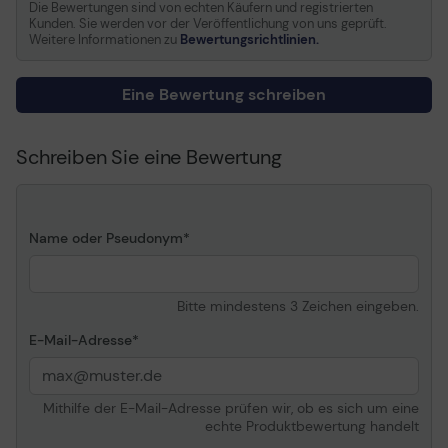
Die Bewertungen sind von echten Käufern und registrierten
UHZ50, UHZ65LV,
Kunden. Sie werden vor der Veröffentlichung von uns geprüft.
W309ST, X340UST, X381,
Weitere Informationen zu
Bewertungsrichtlinien.
X400LV, ZU500USTE,
ZU720TST, ZW400
Eine Bewertung schreiben
Allgemein
Schreiben Sie eine Bewertung
Einstellbare Höhe
57.5-82.5 cm
Farbe
Weiß
Möbel für audiovisuelle Geräte
Name oder Pseudonym
Typ
Befestigungskit
Montagekomponenten
Stangenbefestigung
Bitte mindestens 3 Zeichen eingeben.
Empfohlene Verwendung
Projektor
E-Mail-Adresse
Platzierung/Montage
Deckenmontage
Kabelaufbewahrung
Integrierte
Kabelaufbewahrung
Mithilfe der E-Mail-Adresse prüfen wir, ob es sich um eine
echte Produktbewertung handelt
Anpassungen
Steigung