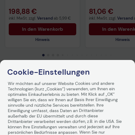
198,88 €
81,06 €
inkl. MwSt. zzgl.
Versand
ab
5,99 €
inkl. MwSt. zzgl.
Versand
In den Warenkorb
In den Waren
Hinweis
Hinweis
Technisches Produktdatenblatt
Technisches Produkt
Cookie-Einstellungen
Vorvertragliche Informationen
Vorvertragliche Info
gemäß der EU-
gemäß der EU-
Produktbeschreibung
Datenverordnung
Datenverordnung
Wir möchten auf unserer Website Cookies und andere
Technologien (kurz „Cookies“) verwenden, um Ihnen ein
optimales Einkaufserlebnis zu bieten. Mit Klick auf „OK“
Optoma OCM815W Deckenhalterung
willigen Sie ein, dass wir Ihnen auf Basis Ihrer Einwilligung
sinnvolle und nützliche Services bereitstellen. Ihre
weiß für Beamer
Einwilligung umfasst, dass Daten an Drittanbieter
außerhalb der EU übermittelt und durch diese
Die Optoma OCM815W ist eine universelle
Drittanbieter verarbeitet werden dürfen, z.B. in die USA. Sie
Deckenhalterung, die speziell für die Montage von
können Ihre Einstellungen verwalten und jederzeit auf Ihre
Projektoren entwickelt wurde. Sie ist in einem schlichten
persönlichen Bedürfnisse anpassen. Wenn Sie nur