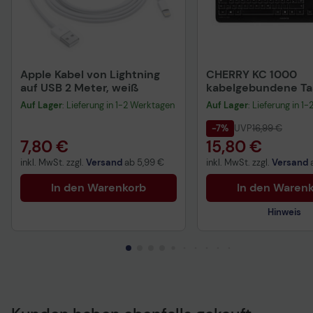
Apple Kabel von Lightning
CHERRY KC 1000
auf USB 2 Meter, weiß
kabelgebundene Tas
QWERTZ DE - schwa
Auf Lager
: Lieferung in 1-2 Werktagen
Auf Lager
: Lieferung in 1
-7%
UVP
16,99 €
7,80 €
15,80 €
inkl. MwSt. zzgl.
Versand
ab
5,99 €
inkl. MwSt. zzgl.
Versand
In den Warenkorb
In den Waren
Hinweis