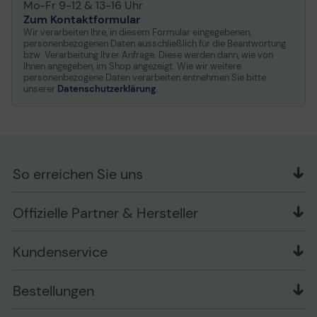
Mo-Fr 9-12 & 13-16 Uhr
Zum Kontaktformular
Wir verarbeiten Ihre, in diesem Formular eingegebenen,
personenbezogenen Daten ausschließlich für die Beantwortung
bzw. Verarbeitung Ihrer Anfrage. Diese werden dann, wie von
Ihnen angegeben, im Shop angezeigt. Wie wir weitere
personenbezogene Daten verarbeiten entnehmen Sie bitte
unserer
Datenschutzerklärung
.
So erreichen Sie uns
OFFICE Partner GmbH
Offizielle Partner & Hersteller
Schlesierring 35
48712 Gescher
Kundenservice
Telefon: +49 (0) 2542 / 9558250
Kontaktformular
Apple im Unternehmen
Bestellungen
Bewertungsrichtlinien
Ansprechpartner bei fehlerhafter Ware und Schäden
FAQ
Rückruf-Service
Liefer- und Zahlungsbedingungen