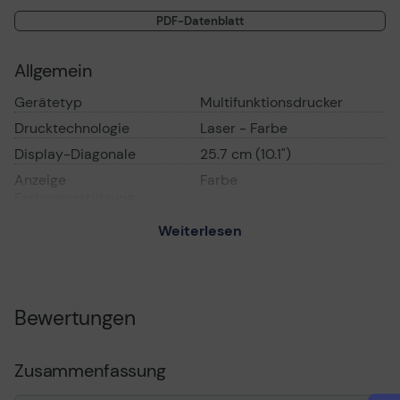
und scannen können.
PDF-Datenblatt
Allgemein
Gerätetyp
Multifunktionsdrucker
Drucktechnologie
Laser - Farbe
Display-Diagonale
25.7 cm (10.1")
Anzeige
Farbe
Farbunterstützung
Anzeigefunktionen
Touchscreen
Weiterlesen
Verbindungsverfügbarkeit
Ja
Schnittstelle
USB, Gigabit LAN, USB-
Host, NFC
Bewertungen
AirPrint-fähig
Ja
Büromaschinen-
Scan-to-E-Mail, Scan-to-
Merkmale
Network, auf
Zusammenfassung
Speicherkarte scannen,
an USB Host scannen