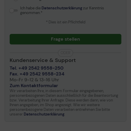
250 Blatt Größe: A6 (105
x 148 mm) - A3 (297 x
Ich habe die
Datenschutzerklärung
zur Kenntnis
genommen.
420 mm) Gewicht: 52
g/m² - 300 g/m²
* Dies ist ein Pflichtfeld
Innere Abdeckblende -
500 Blatt Größe: A6 (105
x 148 mm) - A3 (297 x
Frage stellen
420 mm) Gewicht: 52
g/m² - 300 g/m²
ODER
ARDF - 100 Blatt
Kundenservice & Support
SPDF - 220 Blatt
Versatzablage - 250 Blatt
Tel. +49 2542 9558-250
Größe: A6 (105 x 148 mm)
Fax. +49 2542 9558-234
- SRA3 (320 x 450 mm)
Mo-Fr 9-12 & 13-16 Uhr
Gewicht: 52 g/m² - 300
Zum Kontaktformular
g/m²
Wir verarbeiten Ihre, in diesem Formular eingegebenen,
Ausgabefach - 125 Blatt
personenbezogenen Daten ausschließlich für die Beantwortung
bzw. Verarbeitung Ihrer Anfrage. Diese werden dann, wie von
Größe: A5 (148 x 210 mm)
Ihnen angegeben, im Shop angezeigt. Wie wir weitere
- A3 (297 x 420 mm)
personenbezogene Daten verarbeiten entnehmen Sie bitte
unserer
Datenschutzerklärung
.
Geschwindigkeit
Kopieren: bis zu 30
Seiten/Min. - s/w
Kopieren: bis zu 30