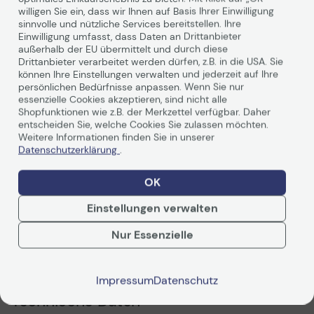
willigen Sie ein, dass wir Ihnen auf Basis Ihrer Einwilligung
Technisches Produktdatenblatt
Technisches Produkt
sinnvolle und nützliche Services bereitstellen. Ihre
Einwilligung umfasst, dass Daten an Drittanbieter
Vorvertragliche Informationen
Vorvertragliche Info
außerhalb der EU übermittelt und durch diese
gemäß der EU-
gemäß der EU-
Produktbeschreibung
Datenverordnung
Datenverordnung
Drittanbieter verarbeitet werden dürfen, z.B. in die USA. Sie
können Ihre Einstellungen verwalten und jederzeit auf Ihre
Ricoh IM C3000 – Intelligent, intuitiv und
persönlichen Bedürfnisse anpassen. Wenn Sie nur
multifunktional
essenzielle Cookies akzeptieren, sind nicht alle
Dieses Multifunktionssystem wartet mit einer
Shopfunktionen wie z.B. der Merkzettel verfügbar. Daher
Ausgabegeschwindigkeit von 30 Seiten pro Minute auf
entscheiden Sie, welche Cookies Sie zulassen möchten.
Weitere Informationen finden Sie in unserer
und erfüllt damit alle Druck- und Kopieranforderungen
Datenschutzerklärung
.
im Unternehmen. Das 10,1-Zoll-Smart Operation Panel
vereinfacht die Bedienung und stellt Usern eine große
Auswahl an innovativen Anwendungen sowie
OK
intelligenten Druckeinstellungen zur Verfügung. Das
Einstellungen verwalten
System verarbeitet Ihre täglichen Geschäftsdokumente
Weiterlesen
und erstellt zusätzlich auch ansprechende
Nur Essenzielle
Marketingunterlagen wie Broschüren und Banner. Durch
den Bewegungserkennungssensor aktiviert sich das
Bedienpanel, sobald sich ein Anwender nähert, und
bietet Zugriff auf verschiedene intelligente Funktionen
Impressum
Datenschutz
wie die Smart Device Connector-App von Ricoh, mit der
Technische Daten
Mitarbeiter über ihre Smartphones und Tablets drucken