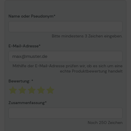
Dokumentverkleinerung
Max. Kopien
999
Name oder Pseudonym
Automatisches Duplexing
Ja
Drucken
Bitte mindestens 3 Zeichen eingeben.
Max. Druckauflösung
Bis zu 1200 x 1200 dpi
E-Mail-Adresse
(einfarbig)/bis zu 1200 x
1200 dpi (Farbe)
Max.
Bis zu 30 Seiten/Min.
Mithilfe der E-Mail-Adresse prüfen wir, ob es sich um eine
Druckgeschwindigkeit
(einfarbig)/bis zu 30
echte Produktbewertung handelt
Seiten/Min. (Farbe)
Druckertreiber/Emulationen
Bewertung:
PCL 6, PostScript 3, PCL
5c, PDF
Scannen
Zusammenfassung
Scanelement
CCD
Automatischer
Ja
Noch
250
Zeichen
beidseitiger Druck