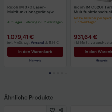
Ricoh IM 370 Laser-
Ricoh IM C320F Far
Multifunktionsgerät s/w
Multifunktionsdruc
Artikel lieferbar per Spedit
Auf Lager
: Lieferung in 1-2 Werktagen
3-5 Werktagen.
1.079,41 €
931,64 €
inkl. MwSt. zzgl.
Versand
ab
11,98 €
inkl. MwSt., versandkosten
In den Warenkorb
In den Waren
Hinweis
Hinweis
Technisches Produktdatenblatt
Technisches Produkt
Vorvertragliche Informationen
Vorvertragliche Info
gemäß der EU-
gemäß der EU-
Datenverordnung
Datenverordnung
Ähnliche Produkte
Sicherheitshinweis
Achtung: Die Lieferung er
Toner! Bitte die passende