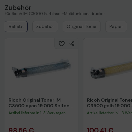
Zubehör
Für Ricoh IM C3000 Farblaser-Multifunktionsdrucker
Beliebt
Zubehör
Original Toner
Papier
Ricoh Original Toner IM
Ricoh Original Tone
C3500 cyan 19.000 Seiten
C3500 gelb 19.000 
(842258)
(842256)
Artikel lieferbar in 1-3 Werktagen.
Artikel lieferbar in 1-3 We
98,56 €
100,41 €