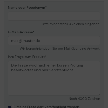
Recycling-Papier,
Name oder Pseudonym
Gestrichenes Papier,
Bondpapier, Karton,
glänzendes Papier,
Vordruck, farbiges Papier,
Bitte mindestens 3 Zeichen eingeben.
Briefkopfpapier
E-Mail-Adresse
Standardmedienkapazität
1200 Blatt
Max. Medienkapazität
3200 Blatt
Wir benachrichtigen Sie per Mail über eine Antwort.
Ausgabeablagekapazität
500 Blatt
Einzelheiten zum
2 x Zufuhrfach - 550 Blatt
Ihre Frage zum Produkt
Dokumenten- und
Größe: A6 (105 x 148 mm)
Medienhandling
- SRA3 (320 x 450 mm)
Gewicht: 60 g/m² - 300
g/m²
Finisher - 1000 Blatt
Größe: A6 (105 x 148 mm)
- SRA3 (320 x 450 mm)
Gewicht: 52 g/m² - 300
Noch
4000
Zeichen
g/m²
Innere Abdeckblende -
Meine Frage darf veröffentlicht werden.