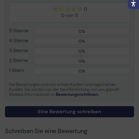
0
Arbeitsspeicher
0 von 5
Standardspeicher
2 GB
5 Sterne
0%
Max. unterstützter
4 GB
Speicher
4 Sterne
0%
Festplattenlaufwerk
320 GB
3 Sterne
0%
2 Sterne
0%
Kopieren
1 Stern
0%
Max.
Bis zu 30 Seiten/Min.
Kopiergeschwindigkeit
(einfarbig)/bis zu 30
Die Bewertungen sind von echten Käufern und registrierten
Seiten/Min. (Farbe)
Kunden. Sie werden vor der Veröffentlichung von uns geprüft.
Weitere Informationen zu
Bewertungsrichtlinien.
Max. Kopierauflösung
Bis zu 600 dpi
(einfarbig)/bis zu 600 dpi
(Farbe)
Eine Bewertung schreiben
Max.
400%
Dokumentvergrößerung
Schreiben Sie eine Bewertung
Max.
25%